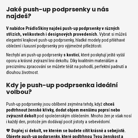
n
a
Jaké push-up podprsenky u nás
najdeš?
j
í
V nabídce PrádloSkiny najdeš push-up podprsenky v různých
t
střizích, velikostech i designových provedeních.
Vybrat si můžeš
?
elegantní krajkové push-up podprsenky, hladké modely pod přiléhavé
oblečení i luxusní podprsenky pro výjimečné příležitosti.
Nechybí ani push-up podprsenky
s kosticí
, které poskytují ještě vyšší
oporu a krásně zvýrazní linii dekoltu. Díky kvalitním materiálům a
preciznímu zpracování se můžete těšit na pohodlí, perfektní padnutí a
dlouhou životnost.
T
Kdy je push-up podprsenka ideální
volbou?
D
Push-up podprsenky jsou oblíbené zejména tehdy, když
chceš
o
podtrhnout ženské křivky, dodat objem menšímu poprsí nebo
p
zvýraznit dekolt
pod společenským oblečením. Mnoho žen je však nosí
o
i každý den, protože jim dodávají pocit jistoty a sebevědomí.
r
💖
Dopřej si dekolt, ve kterém se budete cítit krásně a sebejistě.
u
Objevte push-up podprsenky, které podtrhnou Tvou ženskost a