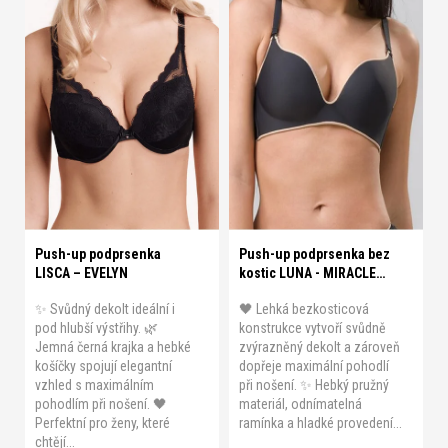
p
i
s
A 70
A 75
A 80
A 85
p
A 90
B 70
B 75
B 80
r
B 85
B 90
C 70
C 75
o
C 80
C 85
C 90
D 70
B 70
B 75
B 80
B 85
d
u
D 75
D 80
D 85
C 70
C 75
C 80
k
t
Push-up podprsenka
Push-up podprsenka bez
ů
LISCA – EVELYN
kostic LUNA - MIRACLE
ONE
✨ Svůdný dekolt ideální i
🖤 Lehká bezkosticová
pod hlubší výstřihy. 🌿
konstrukce vytvoří svůdně
Jemná černá krajka a hebké
zvýrazněný dekolt a zároveň
košíčky spojují elegantní
dopřeje maximální pohodlí
vzhled s maximálním
při nošení. ✨ Hebký pružný
pohodlím při nošení. 🖤
materiál, odnímatelná
Perfektní pro ženy, které
ramínka a hladké provedení...
chtějí...