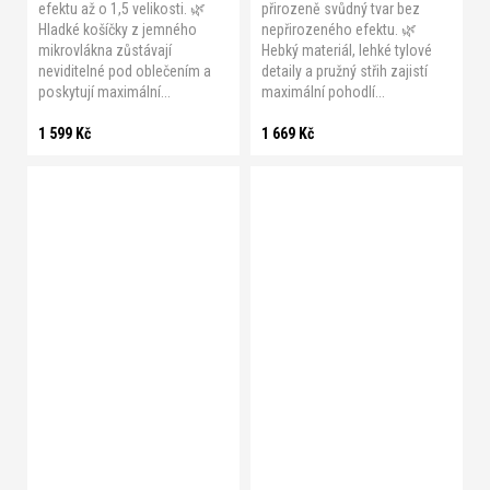
efektu až o 1,5 velikosti. 🌿
přirozeně svůdný tvar bez
Hladké košíčky z jemného
nepřirozeného efektu. 🌿
mikrovlákna zůstávají
Hebký materiál, lehké tylové
neviditelné pod oblečením a
detaily a pružný střih zajistí
poskytují maximální...
maximální pohodlí...
1 599 Kč
1 669 Kč
B 70
B 75
B 80
C 75
C 80
D 75
D 80
B 70
C 70
C 75