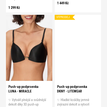
1 449 Kč
1 299 Kč
VÝPRODEJ
B 70
B 80
C 70
C 80
B 70
B 75
B 80
B 85
D 80
D 85
Push-up podprsenka
Push-up podprsenka
LUNA - MIRACLE
DKNY - LITEWEAR
✨ Vytváří plnější a svůdnější
✨ Hladké košíčky jemně
dekolt díky 3D push-up
zvýrazní dekolt a vytvoří