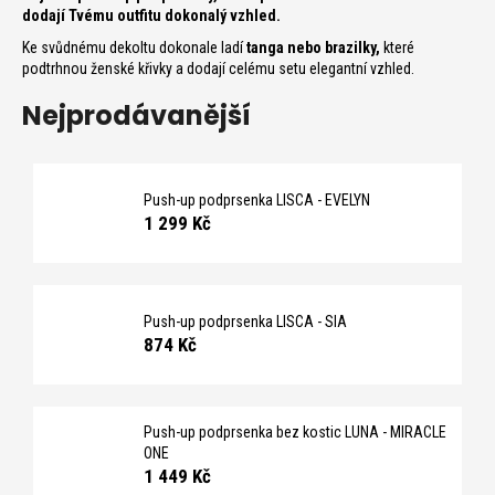
č
dodají Tvému outfitu dokonalý vzhled.
u
Ke svůdnému dekoltu dokonale ladí
tanga nebo
brazilky
,
které
j
podtrhnou ženské křivky a dodají celému setu elegantní vzhled.
e
m
Nejprodávanější
e
Push-up podprsenka LISCA - EVELYN
1 299 Kč
Push-up podprsenka LISCA - SIA
874 Kč
Push-up podprsenka bez kostic LUNA - MIRACLE
ONE
1 449 Kč