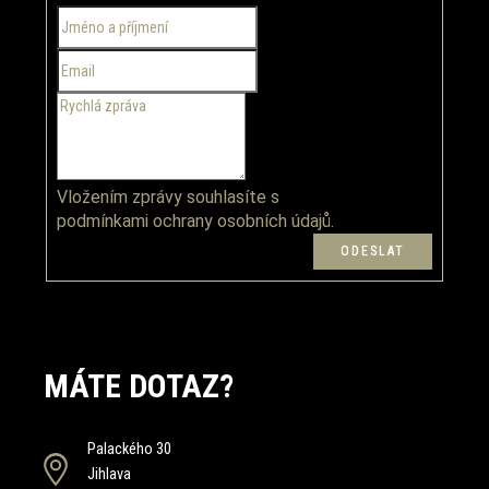
í
t
p
í
r
v
k
y
v
ý
p
Vložením zprávy souhlasíte s
i
podmínkami ochrany osobních údajů.
s
u
MÁTE DOTAZ?
Palackého 30
Jihlava