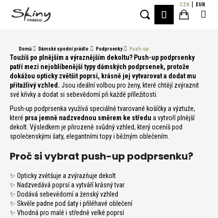
K
Přejít
CZK
EUR
Me
PŘIHLÁŠE
na
o
Hledat
Nákupní
obsah
Zpět
Zpět
š
í
košík
Domů
Dámské spodní prádlo
Podprsenky
Push-up
C
k
Toužíš po plnějším a výraznějším dekoltu? Push-up podprsenky
o
patří mezi nejoblíbenější typy dámských podprsenek, protože
dokážou opticky zvětšit poprsí, krásně jej vytvarovat a dodat mu
p
přitažlivý vzhled.
Jsou ideální volbou pro ženy, které chtějí zvýraznit
o
své křivky a dodat si sebevědomí při každé příležitosti.
t
Push-up podprsenka využívá speciálně tvarované košíčky a výztuže,
ř
které
prsa jemně nadzvednou směrem ke středu
a vytvoří plnější
dekolt. Výsledkem je přirozeně svůdný vzhled, který oceníš pod
e
společenskými šaty, elegantními topy i běžným oblečením.
b
u
Proč si vybrat push-up podprsenku?
j
✨ Opticky zvětšuje a zvýrazňuje dekolt
e
✨ Nadzvedává poprsí a vytváří krásný tvar
t
✨ Dodává sebevědomí a ženský vzhled
e
✨ Skvěle padne pod šaty i přiléhavé oblečení
✨ Vhodná pro malé i středně velké poprsí