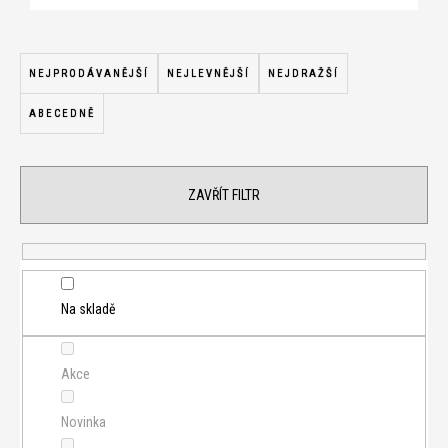
Ř
a
NEJPRODÁVANĚJŠÍ
NEJLEVNĚJŠÍ
NEJDRAŽŠÍ
z
ABECEDNĚ
e
n
í
ZAVŘÍT FILTR
p
r
o
d
u
Na skladě
k
t
Akce
ů
Novinka