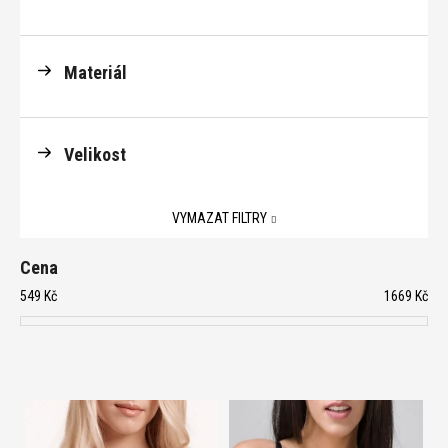
Materiál
Velikost
VYMAZAT FILTRY
Cena
549
Kč
1669
Kč
V
ý