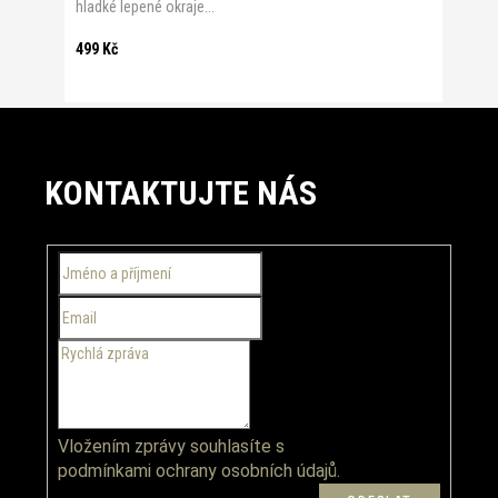
hladké lepené okraje...
499 Kč
Z
á
KONTAKTUJTE NÁS
p
a
t
í
Vložením zprávy souhlasíte s
podmínkami ochrany osobních údajů.