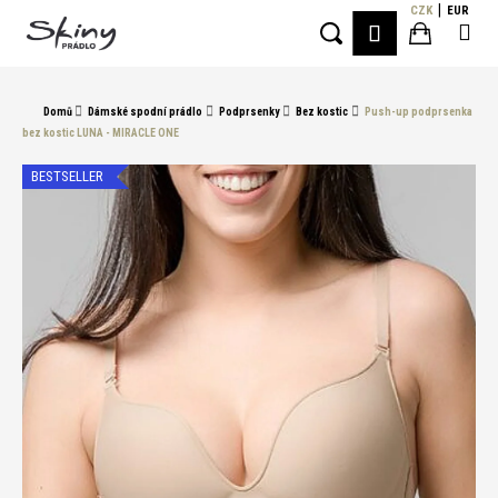
K
Přejít
CZK
EUR
Me
PŘIHLÁŠE
na
o
Hledat
Nákupní
obsah
Zpět
Zpět
š
í
košík
Domů
Dámské spodní prádlo
Podprsenky
Bez kostic
Push-up podprsenka
C
k
bez kostic LUNA - MIRACLE ONE
o
p
BESTSELLER
o
t
ř
e
b
u
j
e
t
e