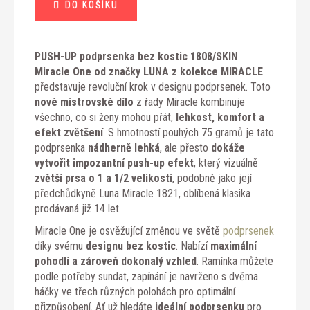
DO KOŠÍKU
cena:
PUSH-UP podprsenka bez kostic 1808/SKIN
Miracle One od značky LUNA z kolekce MIRACLE
představuje revoluční krok v designu podprsenek. Toto
nové mistrovské dílo
z řady Miracle kombinuje
všechno, co si ženy mohou přát,
lehkost, komfort a
efekt zvětšení
. S hmotností pouhých 75 gramů je tato
podprsenka
nádherně lehká
, ale přesto
dokáže
vytvořit impozantní push-up efekt
, který vizuálně
zvětší prsa o 1 a 1/2 velikosti
, podobně jako její
předchůdkyně Luna Miracle 1821, oblíbená klasika
prodávaná již 14 let.
Miracle One je osvěžující změnou ve světě
podprsenek
díky svému
designu bez kostic
. Nabízí
maximální
pohodlí a zároveň dokonalý vzhled
. Ramínka můžete
podle potřeby sundat, zapínání je navrženo s dvěma
háčky ve třech různých polohách pro optimální
přizpůsobení. Ať už hledáte
ideální podprsenku
pro