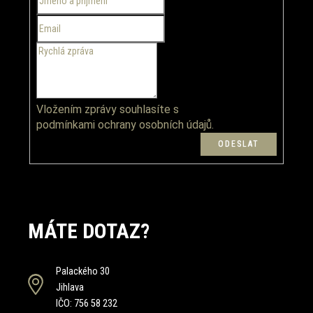
í
r
v
k
y
v
ý
p
Vložením zprávy souhlasíte s
i
podmínkami ochrany osobních údajů.
s
u
MÁTE DOTAZ?
Palackého 30
Jihlava
IČO: 756 58 232