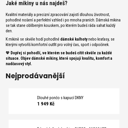
n
Jaké mikiny u nás najdeš?
a
j
Kvalitní materiály a precizní zpracování zajistí dlouhou životnost,
pohodlné nošení a perfektní vzhled i po mnoha praních. Dámská mikina
í
se tak stane oblíbeným kouskem, po kterém budeš ráda sahat každý
t
den.
?
K mikině se skvěle hodí pohodlné
dámské kalhoty
nebo kraťasy, se
kterými vytvoříš komfortní outfit pro volný čas, sport i odpočinek.
💖
Dopřej si pohodlí, ve kterém se budeš cítit skvěle za každé
situace. Objev dámské mikiny, které spojují kvalitu, komfort a
nadčasový styl.
T
Nejprodávanější
D
o
Dlouhé pončo s kapucí DKNY
1 949 Kč
p
o
r
u