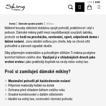
K
Přejít
CZK
EUR
Me
PŘIHLÁŠE
na
o
Hledat
Nákupní
obsah
Zpět
Zpět
š
í
košík
Domů
Dámské spodní prádlo
Mikina
C
k
Některé kousky oblečení dokážou spojit pohodlí, praktičnost i styl v
o
jednom. Dámské mikiny patří mezi nejoblíbenější součásti šatníku,
protože se
hodí na procházku, cestování, sport, odpočinek doma i
p
běžné nošení.
Jsou ideální volbou pro chvíle, kdy se chceš cítit
o
pohodlně a zároveň vypadat skvěle.
t
Díky příjemným materiálům a pohodlným střihům Ti mikina poskytne
ř
komfort během celého dne.
Využiješ ji v chladnějších dnech jako
vrchní vrstvu
i jako praktický doplněk na cesty nebo volný čas.
e
b
Proč si zamiluješ dámské mikiny?
u
j
✨
Maximální pohodlí při každodenním nošení
✨ Příjemné materiály hebké na dotek
e
✨ Ochrana před chladem během celého roku
t
✨ Snadné kombinování s dalším oblečením
e
✨ Ideální na volný čas, cestování i domácí pohodu