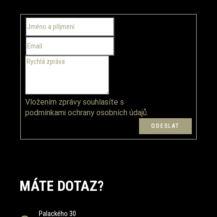
c
a
í
t
p
í
r
v
k
y
v
ý
p
Vložením zprávy souhlasíte s
i
podmínkami ochrany osobních údajů.
s
u
MÁTE DOTAZ?
Palackého 30