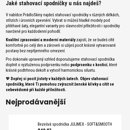
n
Jaké stahovací spodničky u nás najdeš?
a
j
V nabídce PrádloSkiny najdeš stahovací spodničky v různých délkách,
střizích i úrovních zpevnění. Vybrat si můžeš hladké modely pod
í
přiléhavé šaty, elegantní varianty pro slavnostní příležitosti i spodničky
t
navržené pro každodenní pohodlí.
?
Kvalitní zpracování a moderní materiály
zajistí, že se budeš cítit
komfortně po celý den a zároveň si užiješ pocit krásně vytvarované
postavy bez nepříjemného omezení.
Pro dokonale upravený vzhled doporučujeme stahovací spodnička
doplnit o vyztuženou podprsenku nebo
podprsenku s kosticí
, které
T
krásně podtrhnou dekolt a vytvoří harmonickou siluetu.
💖
Dopřej si pocit jistoty v každých šatech. Objev stahovací
spodničky, které Ti pomohou zvýraznit ženské křivky a cítit se
sebevědomě při každé příležitosti.
D
o
Nejprodávanější
p
o
r
u
Bezešvá spodnička JULIMEX - SOFT&SMOOTH