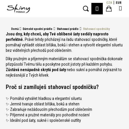
K
Přejít
CZK
EUR
Me
PŘIHLÁŠE
na
o
Hledat
Nákupní
obsah
Zpět
Zpět
š
í
košík
Domů
Dámské spodní prádlo
Stahovací prádlo
Stahovací spodničky
C
k
Jsou dny, kdy chceš, aby Tvé oblíbené šaty seděly naprosto
o
perfektně.
Právě tehdy přicházejí na řadu stahovací spodničky, které
pomáhají vyhladit oblast bříška, boků i stehen a vytvořit elegantní siluetu
p
bez viditelných přechodů pod oblečením.
o
Díky pružným a příjemným materiálům se stahovací spodnička dokonale
t
přizpůsobí Tvému tělu a poskytne pocit jistoty při každém pohybu.
ř
Zůstává nenápadně skrytá pod šaty
nebo sukní a pomáhá zvýraznit to
nejkrásnější z Tvých křivek.
e
b
Proč si zamiluješ stahovací spodničku?
u
j
✨ Pomáhá vytvářet hladkou a elegantní siluetu
✨ Jemně tvaruje oblast bříška, boků a stehen
e
✨ Zabraňuje nežádoucím přechodům pod oblečením
t
✨ Příjemné a pružné materiály pro pohodlné nošení
e
✨ Ideální pod šaty, sukně i společenské outfity