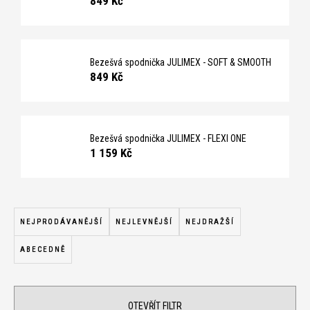
849 Kč
č
u
j
e
m
Bezešvá spodnička JULIMEX - SOFT & SMOOTH
849 Kč
e
Bezešvá spodnička JULIMEX - FLEXI ONE
1 159 Kč
Ř
a
NEJPRODÁVANĚJŠÍ
NEJLEVNĚJŠÍ
NEJDRAŽŠÍ
z
ABECEDNĚ
e
n
í
OTEVŘÍT FILTR