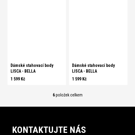
S
M
L
XL
XXL
S
M
L
XL
XXL
Dámské stahovací body
Dámské stahovací body
LISCA - BELLA
LISCA - BELLA
1 599 Kč
1 599 Kč
6
položek celkem
O
v
l
Z
á
á
d
KONTAKTUJTE NÁS
p
a