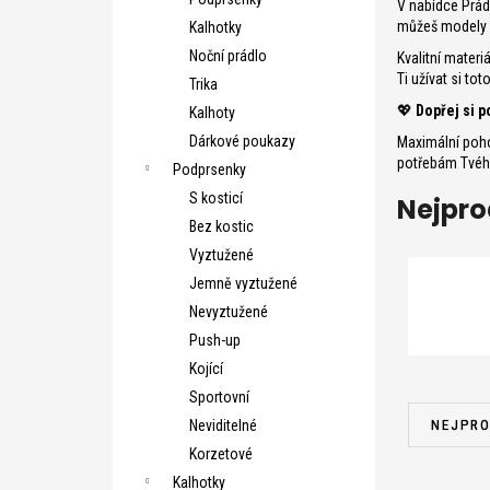
V nabídce Prád
e
můžeš modely s
Kalhotky
l
Noční prádlo
Kvalitní materi
Ti užívat si to
Trika
💖
Dopřej si p
Kalhoty
Dárkové poukazy
Maximální poho
potřebám Tvého
Podprsenky
S kosticí
Nejpro
Bez kostic
Vyztužené
Jemně vyztužené
Nevyztužené
Push-up
Kojící
Ř
Sportovní
a
NEJPRO
Neviditelné
z
Korzetové
e
Kalhotky