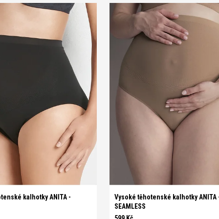
XL
S
M
L
XL
tenské kalhotky ANITA -
Vysoké těhotenské kalhotky ANITA 
SEAMLESS
599 Kč