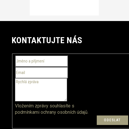
Z
á
KONTAKTUJTE NÁS
p
a
t
í
Vložením zprávy souhlasíte s
podmínkami ochrany osobních údajů.