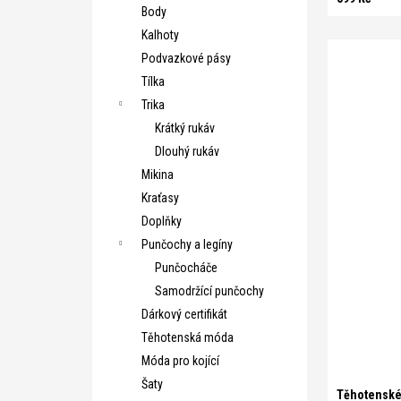
Body
Kalhoty
Podvazkové pásy
Tílka
Trika
Krátký rukáv
Dlouhý rukáv
Mikina
Kraťasy
Doplňky
Punčochy a legíny
Punčocháče
Samodržící punčochy
Dárkový certifikát
Těhotenská móda
S/M
L/X
Móda pro kojící
Šaty
Těhotenské