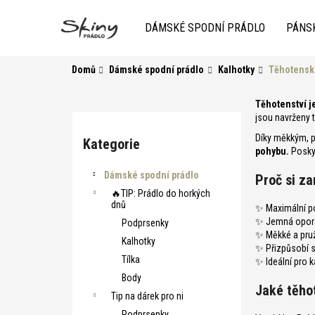
K
Přejít
na
o
DÁMSKÉ SPODNÍ PRÁDLO
PÁNS
obsah
Zpět
do
Zpět
š
obchodu
do
í
Domů
Dámské spodní prádlo
Kalhotky
Těhotensk
k
obchodu
P
Těhotenství j
jsou navrženy 
o
Přeskočit
s
Díky měkkým, 
kategorie
Kategorie
pohybu.
Poskyt
t
r
HLEDAT
Dámské spodní prádlo
Proč si z
a
🔥TIP: Prádlo do horkých
dnů
✨ Maximální p
n
✨ Jemná opora
Podprsenky
n
✨ Měkké a pruž
Kalhotky
í
✨ Přizpůsobí s
Tílka
✨ Ideální pro 
p
Body
a
Jaké těho
Tip na dárek pro ni
n
Podprsenky