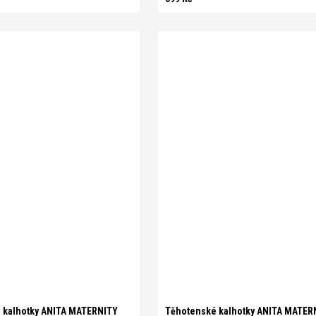
L
S/M
L/XL
 kalhotky ANITA MATERNITY
Těhotenské kalhotky ANITA MATER