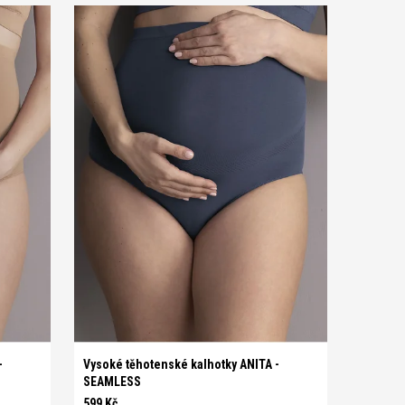
S
M
L
XL
-
Vysoké těhotenské kalhotky ANITA -
SEAMLESS
599 Kč