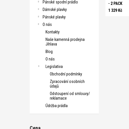
Pánské spodní prádlo
- 2 PACK
Dámské plavky
1 329 Kč
Pánské plavky
O nás
Kontakty
Naše kamenná prodejna
Jihlava
Blog
O nás
Legislativa
Obchodní podmínky
Zpracování osobních
údajů
Odstoupení od smlouvy/
reklamace
Údržba prádla
Cena