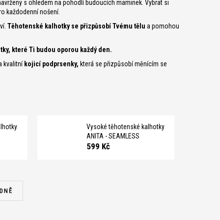
u navrženy s ohledem na pohodlí budoucích maminek. Vybrat si
ro každodenní nošení.
ví.
Těhotenské kalhotky se přizpůsobí Tvému tělu
a pomohou
tky, které Ti budou oporou každý den.
 kvalitní
kojicí podprsenky
,
která se přizpůsobí měnícím se
lhotky
Vysoké těhotenské kalhotky
ANITA - SEAMLESS
599 Kč
DNĚ