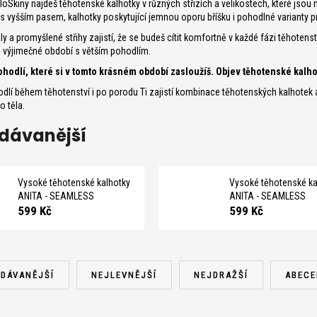
loSkiny najdeš těhotenské kalhotky v různých střizích a velikostech, které jso
 vyšším pasem, kalhotky poskytující jemnou oporu bříšku i pohodlné varianty p
ály a promyšlené střihy zajistí, že se budeš cítit komfortně v každé fázi těhotenst
to výjimečné období s větším pohodlím.
ohodlí, které si v tomto krásném období zasloužíš. Objev těhotenské kalho
dlí během těhotenství i po porodu Ti zajistí kombinace těhotenských kalhotek a
 těla.
dávanější
Vysoké těhotenské kalhotky
Vysoké těhotenské ka
ANITA - SEAMLESS
ANITA - SEAMLESS
599 Kč
599 Kč
DÁVANĚJŠÍ
NEJLEVNĚJŠÍ
NEJDRAŽŠÍ
ABECE