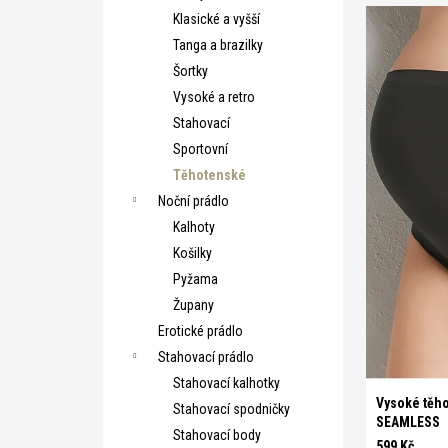
V
n
Klasické a vyšší
ý
í
Tanga a brazilky
p
p
Šortky
i
r
Vysoké a retro
s
o
Stahovací
p
d
Sportovní
r
u
Těhotenské
o
k
Noční prádlo
d
t
Kalhoty
u
ů
Košilky
k
Pyžama
t
Župany
ů
Erotické prádlo
S
M
L
Stahovací prádlo
Stahovací kalhotky
Vysoké těho
Stahovací spodničky
SEAMLESS
Stahovací body
599 Kč