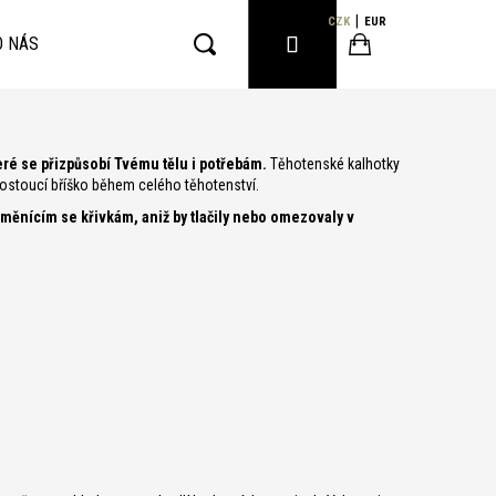
CZK
EUR
PŘIHLÁŠENÍ
O NÁS
Hledat
Nákupní
eré se přizpůsobí Tvému tělu i potřebám.
Těhotenské kalhotky
košík
rostoucí bříško během celého těhotenství.
měnícím se křivkám, aniž by tlačily nebo omezovaly v