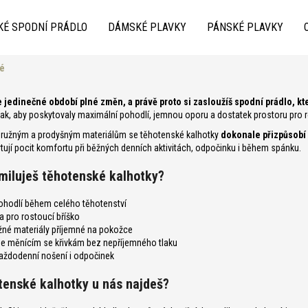
KÉ SPODNÍ PRÁDLO
DÁMSKÉ PLAVKY
PÁNSKÉ PLAVKY
é
Co potřebujete najít?
e jedinečné období plné změn, a právě proto si zasloužíš spodní prádlo, kt
tak, aby poskytovaly maximální pohodlí, jemnou oporu a dostatek prostoru pro 
pružným a prodyšným materiálům se těhotenské kalhotky
dokonale přizpůsobí 
ují pocit komfortu při běžných denních aktivitách, odpočinku i během spánku.
amiluješ těhotenské kalhotky?
ohodlí během celého těhotenství
 pro rostoucí bříško
Doporučujeme
né materiály příjemné na pokožce
e měnícím se křivkám bez nepříjemného tlaku
každodenní nošení i odpočinek
tenské kalhotky u nás najdeš?