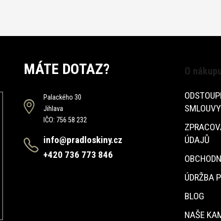
MÁTE DOTAZ?
O nákup
ODSTOUP
Palackého 30
SMLOUVY
Jihlava
IČO: 756 58 232
ZPRACOV
info@pradloskiny.cz
ÚDAJŮ
+420 736 773 846
OBCHODN
ÚDRŽBA 
BLOG
NAŠE KA