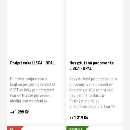
B 75
B 80
B 85
B 90
B 75
B 80
B 85
B 90
B 95
B 100
B 105
B 95
B 100
C 75
C 80
C 75
C 80
C 85
C 90
C 85
C 90
C 95
C 100
C 95
C 100
C 105
D 75
D 80
D 85
D 90
D 75
D 80
D 85
D 90
D 95
D 100
E 75
E 80
D 95
D 100
Podprsenka LISCA - OPAL
Nevyztužená podprsenka
LISCA - OPAL
Pudrová podprsenka s
Nevyztužená podprsenka pro
krajkou pro jemný vzhled 🌸
přirozený tvar a pohodlí 🌿
SOFT košíčky pro přirozený
Kostice zajišťují oporu bez
tvar 🌿 Hladké provedení
nepříjemného tlaku 💫
ideální pod oblečení 💫
Pružný materiál se
přizpůsobí tělu a drží tvar 💛
1 299 Kč
od
1 219 Kč
od
AKCE
NOVINKA