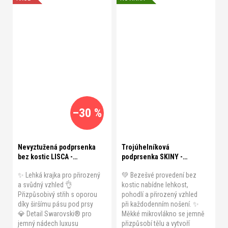
A 70
B 70
B 75
B 80
–30 %
B 85
C 70
C 75
C 80
C 75
Nevyztužená podprsenka
Trojúhelníková
bez kostic LISCA -
podprsenka SKINY -
DESTINY
MICRORNAMENTS
✨ Lehká krajka pro přirozený
💚 Bezešvé provedení bez
a svůdný vzhled 👌
kostic nabídne lehkost,
Přizpůsobivý střih s oporou
pohodlí a přirozený vzhled
díky širšímu pásu pod prsy
při každodenním nošení. ✨
💎 Detail Swarovski® pro
Měkké mikrovlákno se jemně
jemný nádech luxusu
přizpůsobí tělu a vytvoří