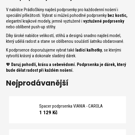
n
a
V nabídce PrádloSkiny najdeš podprsenky pro každodenní nošení i
j
speciální příležitosti. Vybrat si můžeš pohodlné podprsenky
bez kostic,
elegantní krajkové modely, jemně vyztužené i
vyztužené podprsenky
í
nebo oblíbené push-up střihy.
t
Díky široké nabídce velikostí, střihů a designů snadno najdeš model,
?
který udělá radost a stane se oblíbenou součástí šatníku obdarované.
K podprsence doporučujeme vybrat také
ladící kalhotky
, se kterými
vytvoříš krásný a dokonale sladěný dárek.
💖
Daruj pohodlí, krásu a sebevědomí. Podprsenka je dárek, který
bude dělat radost při každém nošení.
T
Nejprodávanější
D
o
Spacer podprsenka VIANIA - CAROLA
p
1 129 Kč
o
r
u