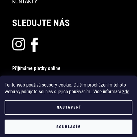
KONTAKTY
SLEDUJTE NÁS
Přijímáme platby online
Tento web používá soubory cookie. Dalším procházením tohoto
webu vyjadřujete souhlas s jejich používáním.. Více informací
zde
.
NASTAVENÍ
Vytvořil Shoptet
SOUHLASÍM
Copyright 2026
PrádloSkiny.cz
. Všechna práva vyhrazena.
Upravit
nastavení cookies