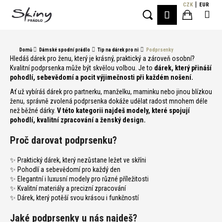
K
Přejít
CZK
EUR
Me
PŘIHLÁŠE
na
o
Hledat
Nákupní
obsah
Zpět
Zpět
š
í
košík
Domů
Dámské spodní prádlo
Tip na dárek pro ni
Podprsenky
C
k
Hledáš dárek pro ženu, který je krásný, praktický a zároveň osobní?
o
Kvalitní podprsenka může být skvělou volbou. Je to
dárek, který přináší
pohodlí, sebevědomí a pocit výjimečnosti při každém nošení.
p
o
Ať už vybíráš dárek pro partnerku, manželku, maminku nebo jinou blízkou
ženu, správně zvolená podprsenka dokáže udělat radost mnohem déle
t
než běžné dárky.
V této kategorii najdeš modely, které spojují
ř
pohodlí, kvalitní zpracování a ženský design.
e
Proč darovat podprsenku?
b
u
✨ Praktický dárek, který nezůstane ležet ve skříni
j
✨ Pohodlí a sebevědomí pro každý den
✨ Elegantní i luxusní modely pro různé příležitosti
e
✨ Kvalitní materiály a precizní zpracování
t
✨ Dárek, který potěší svou krásou i funkčností
e
Jaké podprsenky u nás najdeš?