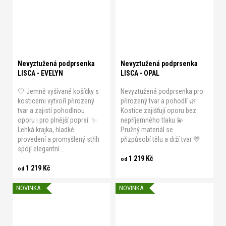
C 85
C 90
C 95
C 100
C 95
C 100
C 105
D 75
D 80
D 85
D 90
D 75
D 80
D 85
D 90
D 95
D 100
E 70
E 75
D 95
D 100
Nevyztužená podprsenka
Nevyztužená podprsenka
LISCA - EVELYN
LISCA - OPAL
🤍 Jemně vyšívané košíčky s
Nevyztužená podprsenka pro
kosticemi vytvoří přirozený
přirozený tvar a pohodlí 🌿
tvar a zajistí pohodlnou
Kostice zajišťují oporu bez
oporu i pro plnější poprsí. ✨
nepříjemného tlaku 💫
Lehká krajka, hladké
Pružný materiál se
provedení a promyšlený střih
přizpůsobí tělu a drží tvar 💛
spojí elegantní...
1 219 Kč
od
1 219 Kč
od
NOVINKA
NOVINKA