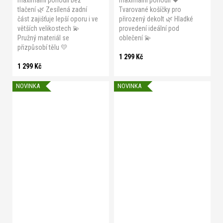
maximální pohodlí bez
maximální pohodlí 🖤
tlačení 🌿 Zesílená zadní
Tvarované košíčky pro
část zajišťuje lepší oporu i ve
přirozený dekolt 🌿 Hladké
větších velikostech 💫
provedení ideální pod
Pružný materiál se
oblečení 💫
přizpůsobí tělu 💛
1 299 Kč
1 299 Kč
NOVINKA
NOVINKA
A 70
A 75
A 80
A 85
A 90
B 70
B 75
B 80
B 85
B 90
C 70
C 75
C 80
C 85
C 90
D 70
XS
S
M
L
XL
XXL
D 75
D 80
D 85