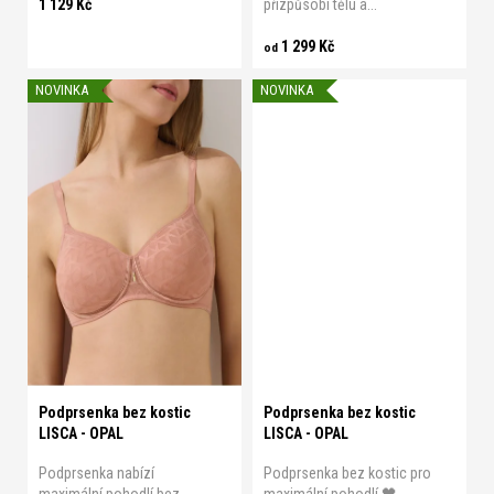
1 129 Kč
přizpůsobí tělu a...
1 299 Kč
od
NOVINKA
NOVINKA
B 70
B 75
B 80
B 85
B 70
B 75
B 80
B 85
B 90
B 95
C 70
C 75
B 90
B 95
C 70
C 75
C 80
C 85
C 90
C 95
C 80
C 85
C 90
C 95
D 70
D 75
D 80
D 85
D 70
D 75
D 80
D 85
D 90
D 95
E 70
E 75
D 90
D 95
E 70
E 75
Podprsenka bez kostic
Podprsenka bez kostic
LISCA - OPAL
LISCA - OPAL
Podprsenka nabízí
Podprsenka bez kostic pro