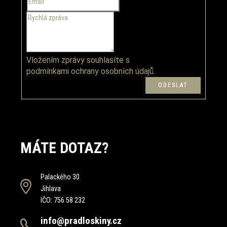
v
ý
p
i
s
u
Vložením zprávy souhlasíte s
podmínkami ochrany osobních údajů.
MÁTE DOTAZ?
Palackého 30
Jihlava
IČO: 756 58 232
info@pradloskiny.cz