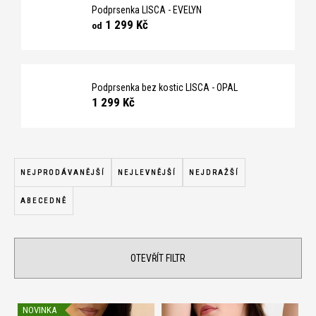
č
Podprsenka LISCA - EVELYN
u
1 299 Kč
od
j
e
m
e
Podprsenka bez kostic LISCA - OPAL
1 299 Kč
Ř
a
NEJPRODÁVANĚJŠÍ
NEJLEVNĚJŠÍ
NEJDRAŽŠÍ
z
ABECEDNĚ
e
n
í
OTEVŘÍT FILTR
p
r
o
V
NOVINKA