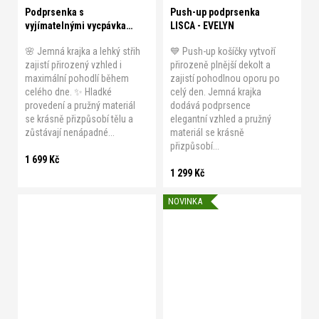
Podprsenka s
Push-up podprsenka
vyjímatelnými vycpávkami
LISCA - EVELYN
ANITA - ESSENTIAL
🌸 Jemná krajka a lehký střih
💙 Push-up košíčky vytvoří
SMART
zajistí přirozený vzhled i
přirozeně plnější dekolt a
maximální pohodlí během
zajistí pohodlnou oporu po
celého dne. ✨ Hladké
celý den. Jemná krajka
provedení a pružný materiál
dodává podprsence
se krásně přizpůsobí tělu a
elegantní vzhled a pružný
zůstávají nenápadné...
materiál se krásně
přizpůsobí...
1 699 Kč
1 299 Kč
NOVINKA
B 75
B 80
B 85
B 90
B 75
B 80
B 85
B 90
B 95
B 100
B 105
B 95
B 100
C 75
C 80
C 75
C 80
C 85
C 90