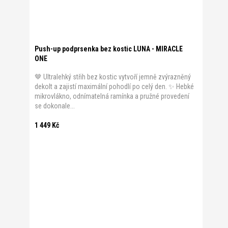
Push-up podprsenka bez kostic LUNA - MIRACLE
ONE
🤎 Ultralehký střih bez kostic vytvoří jemně zvýrazněný
dekolt a zajistí maximální pohodlí po celý den. ✨ Hebké
mikrovlákno, odnímatelná ramínka a pružné provedení
se dokonale...
1 449 Kč