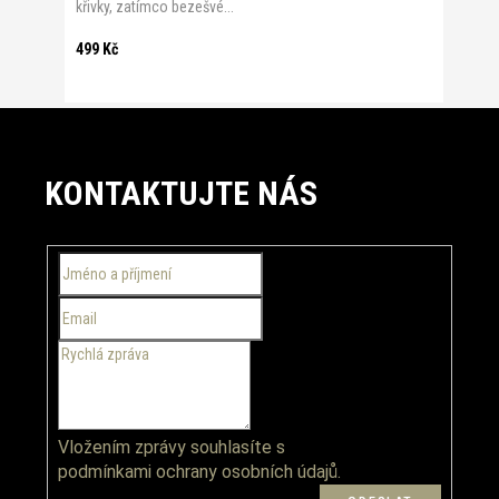
křivky, zatímco bezešvé...
499 Kč
Z
á
KONTAKTUJTE NÁS
p
a
t
í
Vložením zprávy souhlasíte s
podmínkami ochrany osobních údajů.