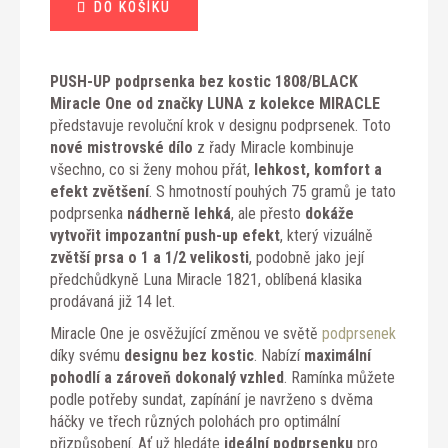
DO KOŠÍKU
cena:
PUSH-UP podprsenka bez kostic 1808/BLACK
Miracle One od značky LUNA z kolekce MIRACLE
představuje revoluční krok v designu podprsenek. Toto
nové mistrovské dílo
z řady Miracle kombinuje
všechno, co si ženy mohou přát,
lehkost, komfort a
efekt zvětšení
. S hmotností pouhých 75 gramů je tato
podprsenka
nádherně lehká
, ale přesto
dokáže
vytvořit impozantní push-up efekt
, který vizuálně
zvětší prsa o 1 a 1/2 velikosti
, podobně jako její
předchůdkyně Luna Miracle 1821, oblíbená klasika
prodávaná již 14 let.
Miracle One je osvěžující změnou ve světě
podprsenek
díky svému
designu bez kostic
. Nabízí
maximální
pohodlí a zároveň dokonalý vzhled
. Ramínka můžete
podle potřeby sundat, zapínání je navrženo s dvěma
háčky ve třech různých polohách pro optimální
přizpůsobení. Ať už hledáte
ideální podprsenku
pro