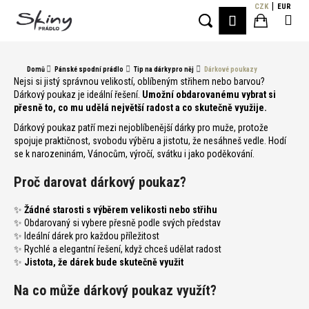
K
Přejít
CZK
EUR
Me
PŘIHLÁŠE
na
o
Hledat
Nákupní
obsah
Zpět
Zpět
š
í
košík
Domů
Pánské spodní prádlo
Tip na dárky pro něj
Dárkové poukazy
C
k
Nejsi si jistý správnou velikostí, oblíbeným střihem nebo barvou?
o
Dárkový poukaz je ideální řešení.
Umožní obdarovanému vybrat si
přesně to, co mu udělá největší radost a co skutečně využije.
p
o
Dárkový poukaz patří mezi nejoblíbenější dárky pro muže, protože
spojuje praktičnost, svobodu výběru a jistotu, že nesáhneš vedle. Hodí
t
se k narozeninám, Vánocům, výročí, svátku i jako poděkování.
ř
Proč darovat dárkový poukaz?
e
b
✨
Žádné starosti s výběrem velikosti nebo střihu
u
✨ Obdarovaný si vybere přesně podle svých představ
j
✨ Ideální dárek pro každou příležitost
✨ Rychlé a elegantní řešení, když chceš udělat radost
e
✨
Jistota, že dárek bude skutečně využit
t
Na co může dárkový poukaz využít?
e