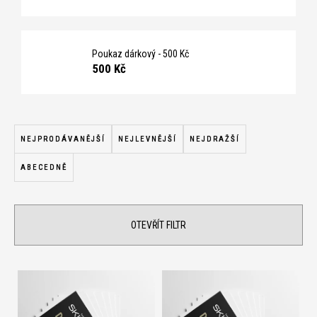
č
u
j
e
Poukaz dárkový - 500 Kč
m
500 Kč
e
Ř
a
NEJPRODÁVANĚJŠÍ
NEJLEVNĚJŠÍ
NEJDRAŽŠÍ
z
ABECEDNĚ
e
n
í
OTEVŘÍT FILTR
p
r
o
V
d
ý
u
p