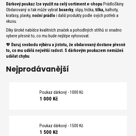
n
Dárkový poukaz lze využít na celý sortiment e-shopu
PrádloSkiny.
a
Obdarovaný si tak může vybrat
boxerky
, slipy, trička,
tílka,
kalhoty,
j
kraťasy, plavky,
noční prádlo
i další produkty podle svých potřeb a
vkusu.
í
Díky široké nabídce kvalitních značek a pohodlných střihů si snadno
t
vybere přesně to, co mu bude nejlépe vyhovovat.
?
💖
Daruj svobodu výběru a jistotu, že obdarovaný dostane přesně
to, co mu udělá největší radost. S dárkovým poukazem nemůžeš
udělat chybu
.
Nejprodávanější
T
Poukaz dárkový - 1000 Kč
D
1 000 Kč
o
p
o
r
Poukaz dárkový - 1500 Kč
u
1 500 Kč