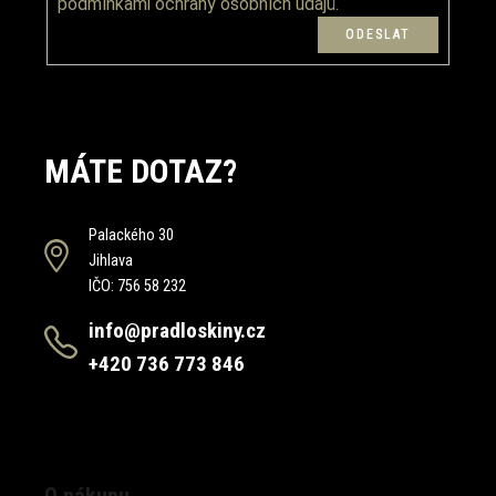
podmínkami ochrany osobních údajů.
s
u
MÁTE DOTAZ?
Palackého 30
Jihlava
IČO: 756 58 232
info@pradloskiny.cz
+420 736 773 846