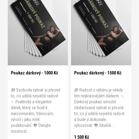
k
i
t
s
ů
p
r
o
d
u
k
t
Poukaz dárkový - 1000 Kč
Poukaz dárkový - 1500 Kč
ů
🎁 Svoboda vybrat si přesně
🎁 Radost z výběru je někdy
to, co udělá největší radost.
tím nejkrásnějším dárkem. ✨
✨ Praktický a elegantní
Dárkový poukaz umožní
dárek, který se hodí k
obdarované vybrat si přesně
narozeninám, Vánocům,
to, co jí udělá největší radost
výročí i jako milé
a bude jí dokonale
poděkování. 💖 Darujte
vyhovovat. 💖 Skvělá...
možnost...
1 500 Kč