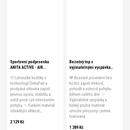
A 75
A 80
A 85
A 90
A 95
B 70
B 75
B 80
B 85
B 90
B 95
C 70
C 75
C 80
C 85
C 90
C 95
D 70
D 75
D 80
S
M
L
XL
XXL
Sportovní podprsenka
Bezešvý top s
ANITA ACTIVE - AIR
vyjímatelnými vycpávkami
CONTROL
SKINY - MICRO
🩷 Lehoučké košíčky s
🤎 Bezešvé provedení bez
ESSENTIALS
technologií DeltaPad a
kostic zajistí lehkost,
prodyšná síťovina zajistí
pohodlí a volnost pohybu
pevnou oporu, stabilitu a
během celého dne. ✨
svěží pocit i při intenzivním
Vyjímatelné vycpávky a
pohybu. ✨ Funkční materiál
hebký pružný materiál
odvádějící vlhkost,...
umožní přirozený i jemně
tvarovaný...
2 129 Kč
1 389 Kč