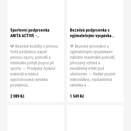
C 90
C 95
C 100
42/A-B
42/C-D
44/A-B
C 105
44/C-D
Sportovní podprsenka
Bezešvá podprsenka s
ANITA ACTIVE -
vyjímatelnými vycpávkami
MOMENTUM
bez kostic SKINY - MICRO
🩶 Bezešvé košíčky s jemnou
🤎 Bezešvé provedení s
ESSENTIALS
froté podšívkou zajistí
vyjímatelnými vycpávkami
pevnou oporu, pohodlí a
nabídne maximální pohodlí,
minimální pohyb poprsí při
přirozený vzhled a
sportu. ✨ Prodyšný funkční
neviditelný efekt pod
materiál a měkce
oblečením. ✨ Hebké pružné
vypolstrovaná ramínka
mikrovlákno, nastavitelná
poskytnou...
ramínka a...
2 089 Kč
1 549 Kč