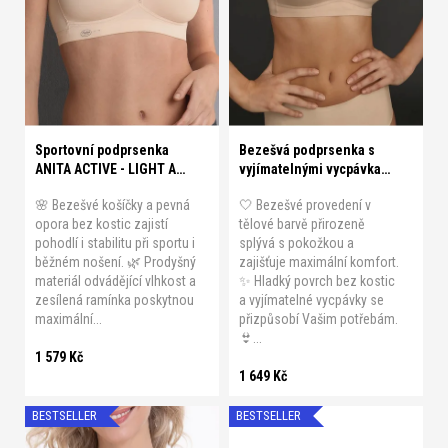
r
B 95
B 100
C 70
C 75
o
C 80
C 85
C 90
C 95
d
u
C 100
D 70
D 75
D 80
XS
S
M
L
XL
XXL
k
t
Sportovní podprsenka
Bezešvá podprsenka s
ů
ANITA ACTIVE - LIGHT AND
vyjímatelnými vycpávkami
FIRM
ANITA - ESSENTIALS
🌸 Bezešvé košíčky a pevná
🤍 Bezešvé provedení v
opora bez kostic zajistí
tělové barvě přirozeně
pohodlí i stabilitu při sportu i
splývá s pokožkou a
běžném nošení. 🌿 Prodyšný
zajišťuje maximální komfort.
materiál odvádějící vlhkost a
✨ Hladký povrch bez kostic
zesílená ramínka poskytnou
a vyjímatelné vycpávky se
maximální...
přizpůsobí Vašim potřebám.
👙...
1 579 Kč
1 649 Kč
BESTSELLER
BESTSELLER