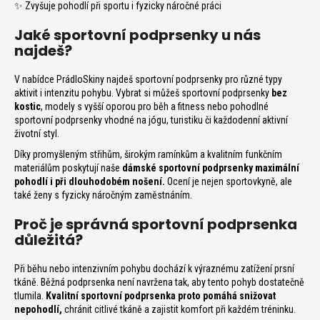
n
✨ Zvyšuje pohodlí při sportu i fyzicky náročné práci
a
Jaké sportovní podprsenky u nás
j
najdeš?
í
t
V nabídce PrádloSkiny najdeš sportovní podprsenky pro různé typy
?
aktivit i intenzitu pohybu. Vybrat si můžeš sportovní podprsenky
bez
kostic
, modely s vyšší oporou pro běh a fitness nebo pohodlné
sportovní podprsenky vhodné na jógu, turistiku či každodenní aktivní
životní styl.
Díky promyšleným střihům, širokým ramínkům a kvalitním funkčním
materiálům poskytují naše
dámské sportovní podprsenky maximální
T
pohodlí i při dlouhodobém nošení.
Ocení je nejen sportovkyně, ale
také ženy s fyzicky náročným zaměstnáním.
Proč je správná sportovní podprsenka
D
důležitá?
o
p
Při běhu nebo intenzivním pohybu dochází k výraznému zatížení prsní
o
tkáně. Běžná podprsenka není navržena tak, aby tento pohyb dostatečně
r
tlumila.
Kvalitní sportovní podprsenka proto pomáhá snižovat
u
nepohodlí,
chránit citlivé tkáně a zajistit komfort při každém tréninku.