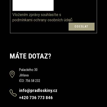
i
s
u
Vložením zprávy souhlasíte s
podmínkami ochrany osobních údajů.
MÁTE DOTAZ?
Palackého 30
Jihlava
IČO: 756 58 232
info@pradloskiny.cz
+420 736 773 846