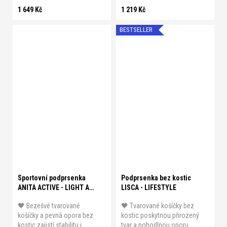
1 649 Kč
1 219 Kč
BESTSELLER
A 80
A 85
A 90
A 95
B 70
B 75
B 80
B 85
B 75
B 80
B 85
B 90
B 90
C 70
C 75
C 80
B 95
B 100
C 70
C 75
C 85
C 90
D 70
D 75
C 80
C 85
C 90
C 95
D 80
D 85
D 90
E 70
C 100
D 70
D 75
D 80
E 75
E 80
E 85
E 90
Sportovní podprsenka
Podprsenka bez kostic
ANITA ACTIVE - LIGHT AND
LISCA - LIFESTYLE
FIRM
🖤 Bezešvé tvarované
🖤 Tvarované košíčky bez
košíčky a pevná opora bez
kostic poskytnou přirozený
kostic zajistí stabilitu i
tvar a pohodlnou oporu