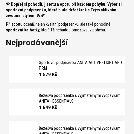
č
💖
Dopřej si pohodlí, jistotu a oporu při každém pohybu. Vyber si
u
sportovní podprsenku, která bude držet krok s Tvým aktivním
j
životním stylem. 💪💕
e
Při sportu oceníš nejen kvalitní podprsenku, ale také pohodlné
m
sportovní
kalhotky
,
které Tě nebudou omezovat v pohybu.
e
Nejprodávanější
Sportovní podprsenka ANITA ACTIVE - LIGHT AND
FIRM
1 579 Kč
Bezešvá podprsenka s vyjímatelnými vycpávkami
ANITA - ESSENTIALS
1 649 Kč
Bezešvá podprsenka s vyjímatelnými vycpávkami