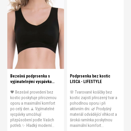
B 70
B 75
B 80
B 85
B 90
C 70
C 75
C 80
C 85
C 90
D 70
D 75
D 80
D 85
D 90
E 70
XS
S
M
L
XL
E 75
E 80
E 85
E 90
Bezešvá podprsenka s
Podprsenka bez kostic
vyjímatelnými vycpávkami
LISCA - LIFESTYLE
ANITA - ESSENTIALS
🖤 Bezešvé provedení bez
🌸 Tvarované košíčky bez
kostic poskytuje přirozenou
kostic zajistí přirozený tvar a
oporu a maximální komfort
pohodlnou oporu i při
po celý den.🧘 Vyjímatelné
aktivním dni. 🌿 Prodyšný
vycpávky umožňují
materiál odvádějící vlhkost a
přizpůsobení podle Vašich
široká ramínka poskytnou
potřeb.✨ Hladký moderní...
maximální komfort...