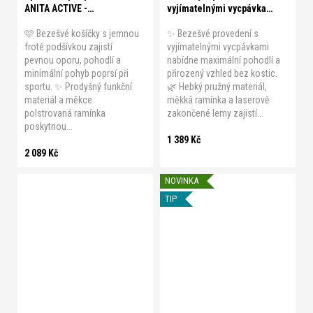
ANITA ACTIVE -
vyjímatelnými vycpávkami
MOMENTUM
SKINY - MICRO
🩷 Bezešvé košíčky s jemnou
✨ Bezešvé provedení s
ESSENTIALS
froté podšívkou zajistí
vyjímatelnými vycpávkami
pevnou oporu, pohodlí a
nabídne maximální pohodlí a
minimální pohyb poprsí při
přirozený vzhled bez kostic.
sportu. ✨ Prodyšný funkční
🌿 Hebký pružný materiál,
materiál a měkce
měkká ramínka a laserově
polstrovaná ramínka
zakončené lemy zajistí...
poskytnou...
1 389 Kč
2 089 Kč
NOVINKA
TIP
A 75
A 80
A 85
A 90
A 95
B 70
B 75
B 80
B 85
B 90
B 95
B 100
36/A-B
36/C-D
38/A-B
C 70
C 75
C 80
C 85
38/C-D
40/A-B
40/C-D