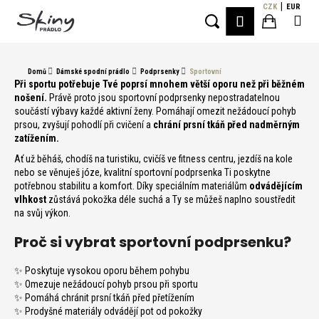
K
Přejít
CZK
EUR
Me
PŘIHLÁŠE
na
o
Hledat
Nákupní
obsah
Zpět
Zpět
š
í
košík
Domů
Dámské spodní prádlo
Podprsenky
Sportovní
C
k
Při sportu potřebuje Tvé poprsí mnohem větší oporu než při běžném
o
nošení.
Právě proto jsou sportovní podprsenky nepostradatelnou
součástí výbavy každé aktivní ženy. Pomáhají omezit nežádoucí pohyb
p
prsou, zvyšují pohodlí při cvičení a
chrání prsní tkáň před nadměrným
o
zatížením.
t
Ať už běháš, chodíš na turistiku, cvičíš ve fitness centru, jezdíš na kole
ř
nebo se věnuješ józe, kvalitní sportovní podprsenka Ti poskytne
potřebnou stabilitu a komfort. Díky speciálním materiálům
odvádějícím
e
vlhkost
zůstává pokožka déle suchá a Ty se můžeš naplno soustředit
b
na svůj výkon.
u
Proč si vybrat sportovní podprsenku?
j
e
✨ Poskytuje vysokou oporu během pohybu
t
✨ Omezuje nežádoucí pohyb prsou při sportu
e
✨ Pomáhá chránit prsní tkáň před přetížením
✨ Prodyšné materiály odvádějí pot od pokožky