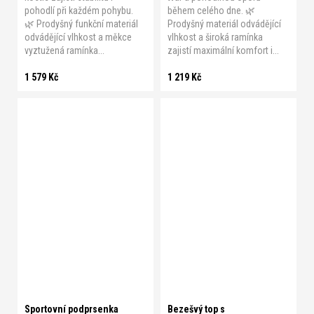
pohodlí při každém pohybu.
během celého dne. 🌿
🌿 Prodyšný funkční materiál
Prodyšný materiál odvádějící
odvádějící vlhkost a měkce
vlhkost a široká ramínka
vyztužená ramínka...
zajistí maximální komfort i...
1 579 Kč
1 219 Kč
A 75
A 80
A 85
A 90
A 95
B 70
B 75
B 80
B 85
B 90
B 95
B 100
C 70
C 75
C 80
C 85
C 90
C 95
C 100
S
M
L
XL
XXL
C 105
Sportovní podprsenka
Bezešvý top s