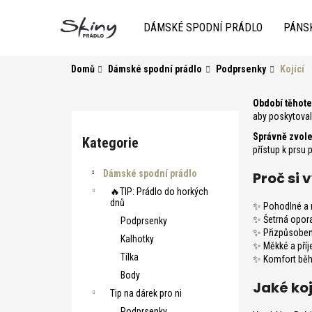
K
Přejít
na
o
DÁMSKÉ SPODNÍ PRÁDLO
PÁNS
obsah
Zpět
do
Zpět
š
obchodu
do
í
Domů
Dámské spodní prádlo
Podprsenky
Kojící
k
obchodu
P
Období těhote
aby poskytoval
o
Přeskočit
s
Správně zvole
kategorie
Kategorie
přístup k prsu 
t
r
HLEDAT
Dámské spodní prádlo
Proč si 
a
🔥TIP: Prádlo do horkých
dnů
✨ Pohodlné a r
n
✨ Šetrná opora
Podprsenky
n
✨ Přizpůsoben
Kalhotky
í
✨ Měkké a příj
Tílka
✨ Komfort běh
p
Body
a
Jaké ko
Tip na dárek pro ni
n
Podprsenky