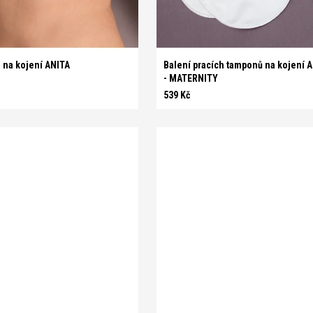
universal
 na kojení ANITA
Balení pracích tamponů na kojení 
- MATERNITY
539 Kč
5
B 80
B 85
B 90
B 95
C 85
C 90
C 95
C 100
C 105