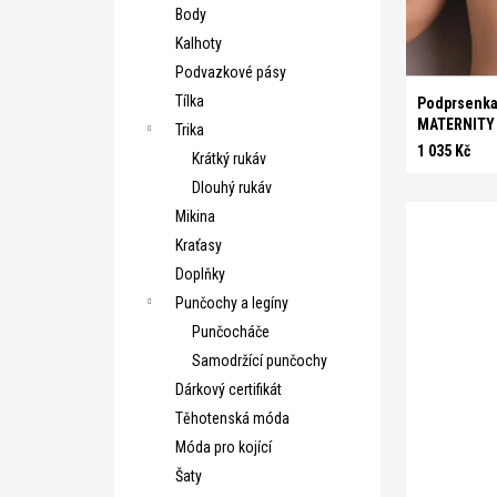
ů
Body
Kalhoty
G 70
Podvazkové pásy
Tílka
Podprsenka
MATERNITY
Trika
1 035 Kč
Krátký rukáv
Dlouhý rukáv
Mikina
Kraťasy
Doplňky
Punčochy a legíny
Punčocháče
Samodržící punčochy
Dárkový certifikát
Těhotenská móda
Móda pro kojící
Šaty
B 70
B 7