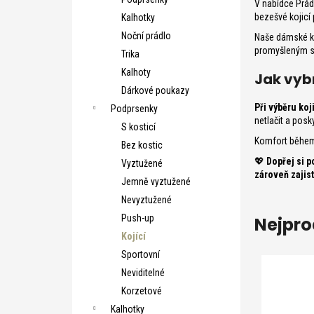
V nabídce Prád
e
bezešvé kojicí
Kalhotky
l
Noční prádlo
Naše dámské k
promyšleným st
Trika
Kalhoty
Jak vyb
Dárkové poukazy
Při výběru ko
Podprsenky
netlačit a pos
S kosticí
Komfort během
Bez kostic
💖
Dopřej si p
Vyztužené
zároveň zajis
Jemně vyztužené
Nevyztužené
Push-up
Nejpro
Kojící
Sportovní
Neviditelné
Korzetové
Kalhotky