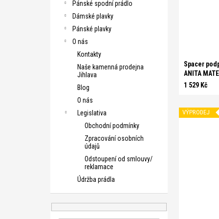
Pánské spodní prádlo
C 70
C 7
Dámské plavky
D 70
D 7
Pánské plavky
E 70
E 7
O nás
Kontakty
Spacer podp
Naše kamenná prodejna
ANITA MATE
Jihlava
1 529 Kč
Blog
O nás
VÝPRODEJ
Legislativa
Obchodní podmínky
Zpracování osobních
údajů
Odstoupení od smlouvy/
reklamace
Údržba prádla