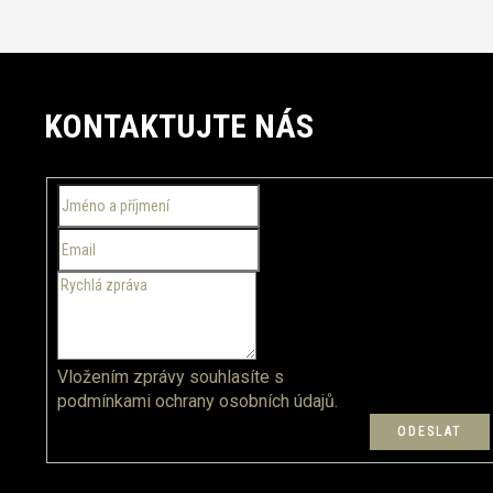
Z
á
KONTAKTUJTE NÁS
p
a
t
í
Vložením zprávy souhlasíte s
podmínkami ochrany osobních údajů.