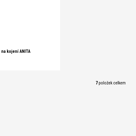
 na kojení ANITA
7
položek celkem
O
v
l
á
d
a
c
í