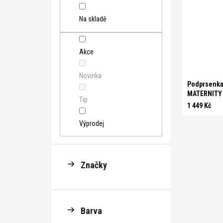
Na skladě
Akce
E 70
Novinka
Podprsenka
MATERNITY
Tip
1 449 Kč
Výprodej
Značky
Barva