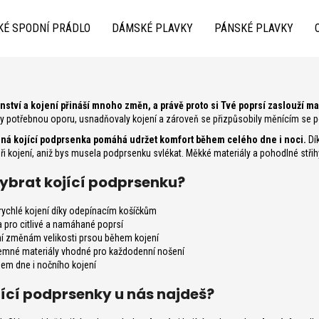
KÉ SPODNÍ PRÁDLO
DÁMSKÉ PLAVKY
PÁNSKÉ PLAVKY
Co potřebujete najít?
nství a kojení přináší mnoho změn, a právě proto si Tvé poprsí zaslouží ma
y potřebnou oporu, usnadňovaly kojení a zároveň se přizpůsobily měnícím se p
ná kojící podprsenka pomáhá udržet komfort během celého dne i noci.
Dí
při kojení, aniž bys musela podprsenku svlékat. Měkké materiály a pohodlné střihy 
vybrat kojící podprsenku?
ychlé kojení díky odepínacím košíčkům
 pro citlivé a namáhané poprsí
Doporučujeme
í změnám velikosti prsou během kojení
emné materiály vhodné pro každodenní nošení
em dne i nočního kojení
jící podprsenky u nás najdeš?