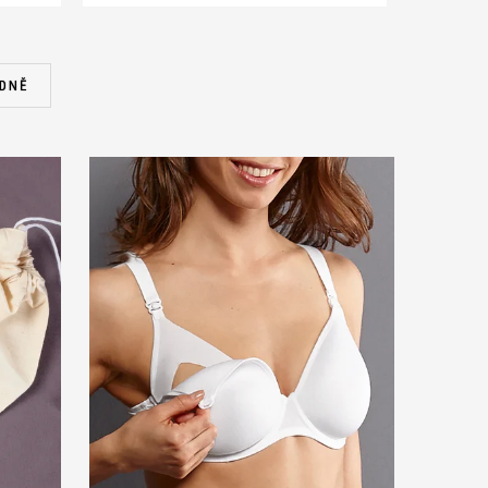
DNĚ
C 75
C 80
C 85
C 90
C 95
D 75
D 80
D 85
D 90
D 95
E 75
E 80