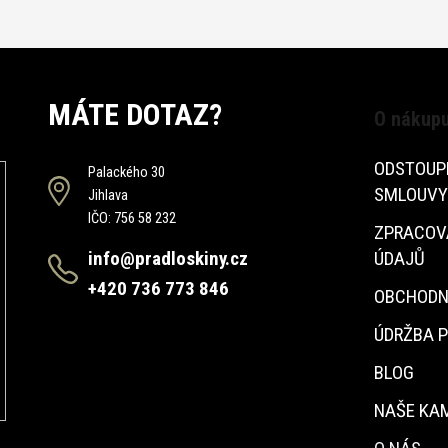
MÁTE DOTAZ?
O nákup
ODSTOUP
Palackého 30
SMLOUVY
Jihlava
IČO: 756 58 232
ZPRACOV
info@pradloskiny.cz
ÚDAJŮ
+420 736 773 846
OBCHODN
ÚDRŽBA 
BLOG
NAŠE KA