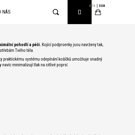
CZK
EUR
PŘIHLÁŠENÍ
O NÁS
Hledat
Nákupní
ximální pohodlí a péči.
Kojící podprsenky jsou navrženy tak,
košík
otřebám Tvého těla.
ky praktickému systému odepínání košíčků umožňuje snadný
navíc minimalizují tlak na citlivé poprsí.