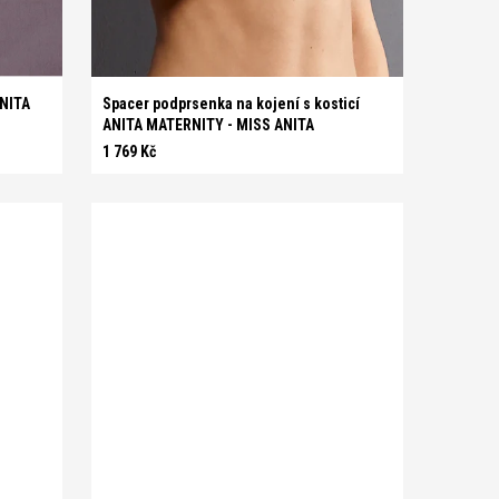
E 85
E 90
E 95
F 75
F 80
F 85
F 90
F 95
ANITA
Spacer podprsenka na kojení s kosticí
ANITA MATERNITY - MISS ANITA
1 769 Kč
C 70
C 75
C 80
C 85
C 90
C 95