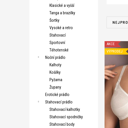
Klasické a vyšší
Tanga a brazilky
Ř
Šortky
a
NEJPRO
Vysoké a retro
z
Stahovací
e
V
Sportovní
n
AKCE
ý
Těhotenské
í
VÝPRODEJ
p
Noční prádlo
p
i
Kalhoty
r
s
Košilky
o
p
Pyžama
d
r
Župany
u
o
Erotické prádlo
k
d
Stahovací prádlo
t
u
Stahovací kalhotky
ů
k
Stahovací spodničky
t
Stahovací body