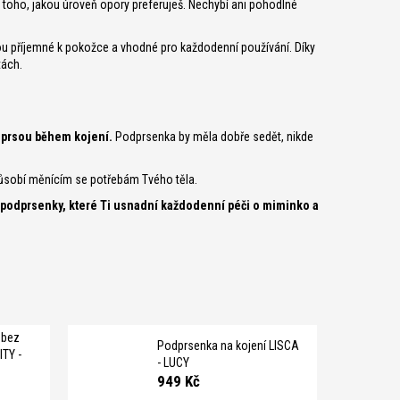
 toho, jakou úroveň opory preferuješ. Nechybí ani pohodlné
ou příjemné k pokožce a vhodné pro každodenní používání. Díky
tách.
i prsou během kojení.
Podprsenka by měla dobře sedět, nikde
způsobí měnícím se potřebám Tvého těla.
cí podprsenky, které Ti usnadní každodenní péči o miminko a
 bez
Podprsenka na kojení LISCA
TY -
- LUCY
949 Kč