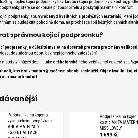
loSkiny najdeš kojící podprsenky
bez
kostic
i kojící podprsenky
s
kosticí
,
podle
 podprsenky, které se dokonale přizpůsobí tělu a poskytují maximální komfort.
ojicí podprsenky jsou
vyrobeny z kvalitních a prodyšných materiálů,
které js
řihům se budeš cítit pohodlně doma, na procházce i při běžných denních aktivi
rat správnou kojicí podprsenku?
jicí podprsenky je důležité myslet na dostatek prostoru pro změny velikost
kytovat dostatečnou oporu bez nepříjemného zařezávání.
 mateřství můžeš doplnit také o
těhotenské
nebo vyšší kalhotky, které se při
ohodlí, které si v tomto výjimečném období zasloužíš. Objev kvalitní koji
tí maximální komfort.
dávanější
Podprsenka na kojení s
Podprsenka na kojení
vyjímatelnými vycpávkami
kostic ANITA MATERNI
ANITA MATERNITY -
MISS LOVELY
ESSENTIAL LACE
1 699 Kč