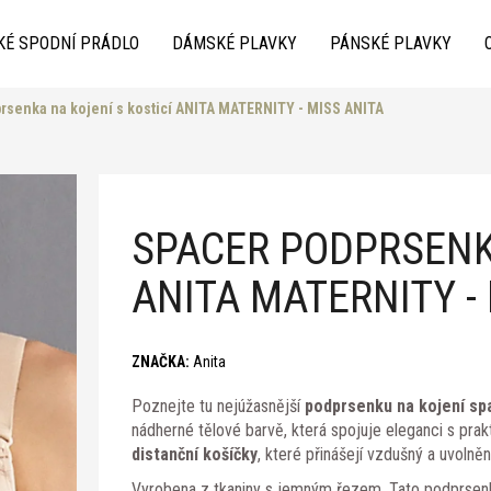
KÉ SPODNÍ PRÁDLO
DÁMSKÉ PLAVKY
PÁNSKÉ PLAVKY
rsenka na kojení s kosticí ANITA MATERNITY - MISS ANITA
Co potřebujete najít?
SPACER PODPRSENKA
ANITA MATERNITY -
Doporučujeme
ZNAČKA:
Anita
Poznejte tu nejúžasnější
podprsenku na kojení spa
nádherné tělové barvě, která spojuje eleganci s prak
distanční košíčky
, které přinášejí vzdušný a uvolněn
Vyrobena z tkaniny s jemným řezem. Tato podprsen