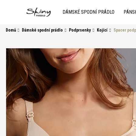
K
Přejít
na
o
DÁMSKÉ SPODNÍ PRÁDLO
PÁNS
obsah
Zpět
do
Zpět
š
obchodu
do
í
Domů
Dámské spodní prádlo
Podprsenky
Kojící
Spacer podp
k
obchodu
HLEDAT