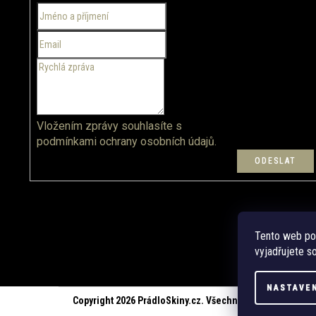
t
í
Vložením zprávy souhlasíte s
podmínkami ochrany osobních údajů.
Tento web po
vyjadřujete so
NASTAVE
Copyright 2026
PrádloSkiny.cz
. Všechna práva vyhrazena