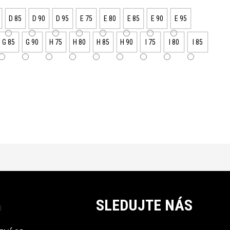
D 85
D 90
D 95
E 75
E 80
E 85
E 90
E 95
G 85
G 90
H 75
H 80
H 85
H 90
I 75
I 80
I 85
SLEDUJTE NÁS
u