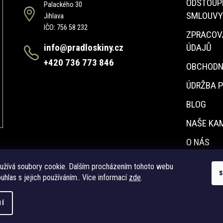
ODSTOUP
Palackého 30
SMLOUVY
Jihlava
IČO: 756 58 232
ZPRACOV
info@pradloskiny.cz
ÚDAJŮ
+420 736 773 846
OBCHODN
ÚDRŽBA 
BLOG
NAŠE KA
O NÁS
KONTAKT
užívá soubory cookie. Dalším procházením tohoto webu
uhlas s jejich používáním.. Více informací
zde
.
NÍ
.
Upravit nastavení cookies