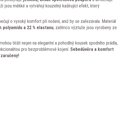
 jsou měkké a vytvářejí kouzelný kašírující efekt, který
ečují o vysoký komfort při nošení, aniž by se zařezávala. Materiál
% polyamidu a 22 % elastanu
, zatímco výztuže jsou vyrobeny ze
 mohou těšit nejen na elegantní a pohodlný kousek spodního prádla,
 funkcionalitou pro bezproblémové kojení.
Sebedůvěra a komfort
 zaručeny!