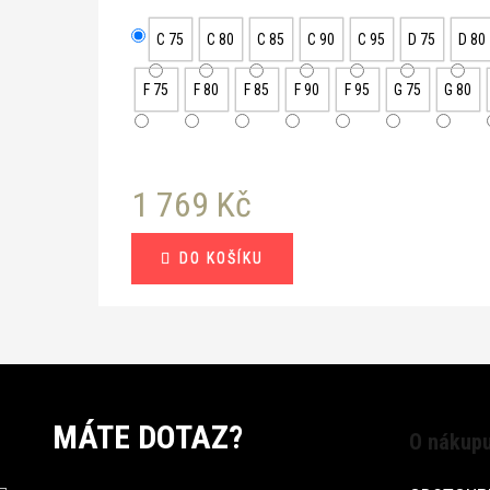
C 75
C 80
C 85
C 90
C 95
D 75
D 80
F 75
F 80
F 85
F 90
F 95
G 75
G 80
1 769 Kč
Měrná
DO KOŠÍKU
cena:
MÁTE DOTAZ?
O nákup