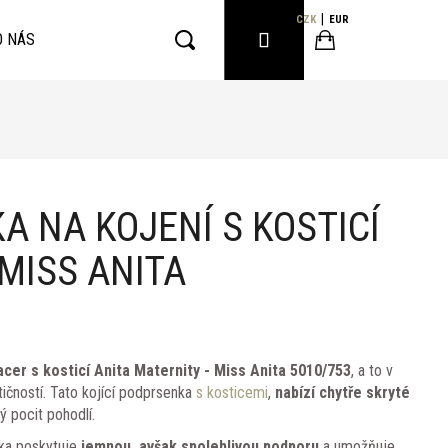
CZK
EUR
PŘIHLÁŠENÍ
O NÁS
Hledat
Nákupní
košík
 NA KOJENÍ S KOSTICÍ
 MISS ANITA
cer s kosticí Anita Maternity - Miss Anita 5010/753
, a to v
tičností. Tato kojící podprsenka
s kosticemi
,
nabízí chytře skryté
ý pocit pohodlí.
ka poskytuje
jemnou, avšak spolehlivou podporu
a umožňuje