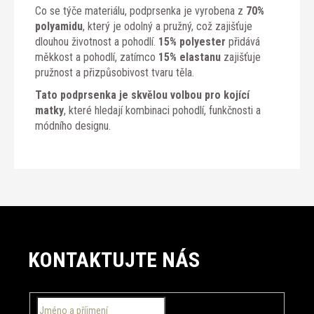
Co se týče materiálu, podprsenka je vyrobena z
70%
polyamidu
, který je odolný a pružný, což zajišťuje
dlouhou životnost a pohodlí.
15% polyester
přidává
měkkost a pohodlí, zatímco
15% elastanu
zajišťuje
pružnost a přizpůsobivost tvaru těla.
Tato podprsenka je skvělou volbou pro kojící
matky
, které hledají kombinaci pohodlí, funkčnosti a
módního designu.
Z
á
KONTAKTUJTE NÁS
p
a
t