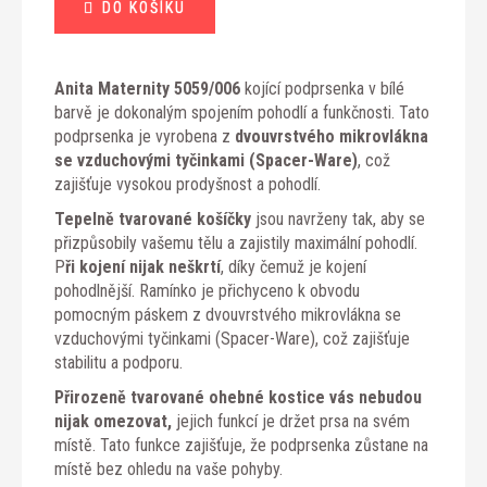
DO KOŠÍKU
cena:
Anita Maternity 5059/006
kojící podprsenka v bílé
barvě je dokonalým spojením pohodlí a funkčnosti. Tato
podprsenka je vyrobena z
dvouvrstvého mikrovlákna
se vzduchovými tyčinkami (Spacer-Ware)
, což
zajišťuje vysokou prodyšnost a pohodlí.
Tepelně tvarované košíčky
jsou navrženy tak, aby se
přizpůsobily vašemu tělu a zajistily maximální pohodlí.
P
ři kojení nijak neškrtí
, díky čemuž je kojení
pohodlnější. Ramínko je přichyceno k obvodu
pomocným páskem z dvouvrstvého mikrovlákna se
vzduchovými tyčinkami (Spacer-Ware), což zajišťuje
stabilitu a podporu.
Přirozeně tvarované ohebné kostice vás nebudou
nijak omezovat,
jejich funkcí je držet prsa na svém
místě. Tato funkce zajišťuje, že podprsenka zůstane na
místě bez ohledu na vaše pohyby.