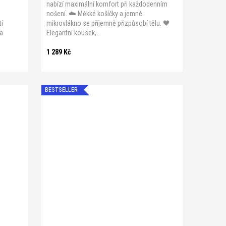
nabízí maximální komfort při každodenním
nošení. ☁️ Měkké košíčky a jemné
tí
mikrovlákno se příjemně přizpůsobí tělu. 🖤
 a
Elegantní kousek,...
1 289 Kč
BESTSELLER