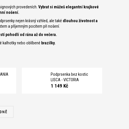
esignových provedeních.
Vybrat si můžeš elegantní krajkové
nní nošení.
dprsenky nejen krásný vzhled, ale také
dlouhou životnost a
ektem a příjemným pocitem při nošení.
tí pohodlí od rána až do večera.
é kalhotky nebo oblíbené
brazilky.
IANIA
Podprsenka bez kostic
LISCA - VICTORIA
1 149 Kč
DNĚ