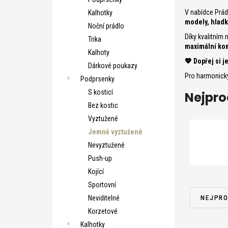
e
V nabídce Prád
Kalhotky
l
modely, hladk
Noční prádlo
Díky kvalitním
Trika
maximální ko
Kalhoty
💖 Dopřej si 
Dárkové poukazy
Pro harmonický
Podprsenky
S kosticí
Nejpro
Bez kostic
Vyztužené
Jemně vyztužené
Nevyztužené
Push-up
Kojící
Ř
Sportovní
a
NEJPRO
Neviditelné
z
Korzetové
e
Kalhotky