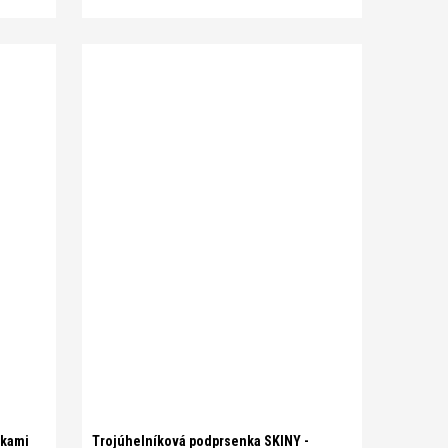
A 70
A 75
A 80
A 85
B 70
B 75
B 80
B 85
C 70
C 75
C 80
C 85
vkami
Trojúhelníková podprsenka SKINY -