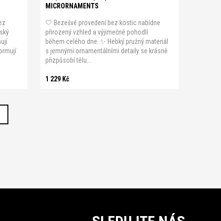
MICRORNAMENTS
ez
🤍 Bezešvé provedení bez kostic nabídne
nský
přirozený vzhled a výjimečné pohodlí
ují
během celého dne. ✨ Hebký pružný materiál
ormují
s jemnými ornamentálními detaily se krásně
přizpůsobí tělu...
1 229 Kč