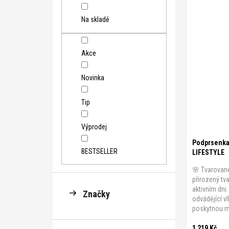
Na skladě
Akce
B 70
B 7
Novinka
C 75
C 8
Tip
D 80
D 8
E 85
E 9
Výprodej
Podprsenka 
BESTSELLER
LIFESTYLE
🌸 Tvarované
přirozený tv
aktivním dni
Značky
odvádějící v
poskytnou ma
1 219 Kč