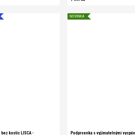
NOVINKA
5
B 80
B 85
B 90
C 70
0
C 85
C 90
D 70
D 75
5
D 90
E 70
E 75
E 80
0
XS
S
M
L
XL
XXL
bez kostic LISCA -
Podprsenka s vyjímatelnými vycpá