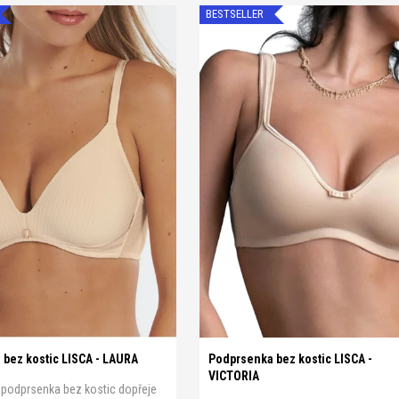
BESTSELLER
0
A 85
A 90
A 95
B 75
A 75
A 80
A 85
A 90
A 95
5
B 90
B 95
B 100
C 75
B 80
B 85
B 90
B 95
C 75
5
C 90
C 95
C 100
D 75
C 85
C 90
C 95
D 75
D 80
5
D 90
D 95
bez kostic LISCA - LAURA
Podprsenka bez kostic LISCA -
VICTORIA
podprsenka bez kostic dopřeje