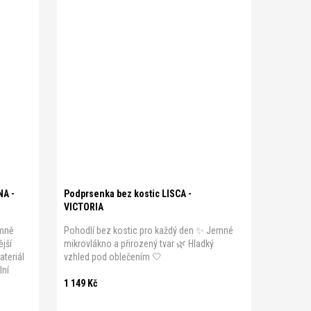
A 75
A 80
A 85
A 90
A 95
B 75
B 80
B 85
B 90
B 95
C 75
C 80
C 75
C 85
C 90
C 95
D 75
D 80
D 85
D 90
D 95
NA -
Podprsenka bez kostic LISCA -
VICTORIA
emně
Pohodlí bez kostic pro každý den ✨ Jemné
ější
mikrovlákno a přirozený tvar 🌿 Hladký
ateriál
vzhled pod oblečením 🤍
lní
1 149 Kč