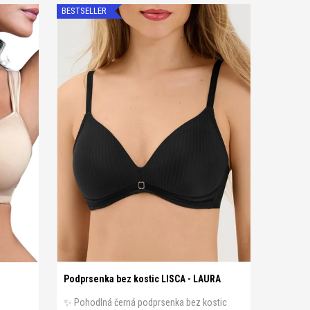
BESTSELLER
B 75
A 75
A 80
A 85
A 90
A 95
B 75
C 80
B 80
B 85
B 90
B 95
B 100
C 75
D 85
C 80
C 85
C 90
C 95
C 100
D 75
D 80
D 85
Podprsenka bez kostic LISCA - LAURA
✨ Pohodlná černá podprsenka bez kostic