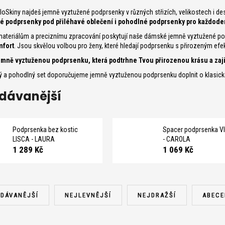
loSkiny najdeš jemně vyztužené podprsenky v různých střizích, velikostech i d
é podprsenky pod přiléhavé oblečení i pohodlné podprsenky pro každode
 materiálům a preciznímu zpracování poskytují naše dámské jemně vyztužené po
mfort
. Jsou skvělou volbou pro ženy, které hledají podprsenku s přirozeným ef
jemně vyztuženou podprsenku, která podtrhne Tvou přirozenou krásu a zajis
 a pohodlný set doporučujeme jemně vyztuženou podprsenku doplnit o klasick
dávanější
Podprsenka bez kostic
Spacer podprsenka V
LISCA - LAURA
- CAROLA
1 289 Kč
1 069 Kč
DÁVANĚJŠÍ
NEJLEVNĚJŠÍ
NEJDRAŽŠÍ
ABECE