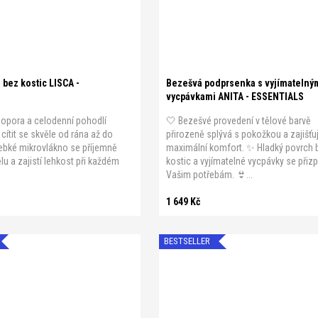
5
B 90
B 95
C 75
C 80
0
C 95
D 75
D 80
D 85
5
XS
S
M
L
XL
XXL
bez kostic LISCA -
Bezešvá podprsenka s vyjímatelný
vycpávkami ANITA - ESSENTIALS
 opora a celodenní pohodlí
🤍 Bezešvé provedení v tělové barvě
ítit se skvěle od rána až do
přirozeně splývá s pokožkou a zajišťu
ebké mikrovlákno se příjemně
maximální komfort. ✨ Hladký povrch 
lu a zajistí lehkost při každém
kostic a vyjímatelné vycpávky se přiz
Vašim potřebám. 👙...
1 649 Kč
BESTSELLER
Přihlaste se k odběru našich novinek a slev
Chci novinky do e-mailu