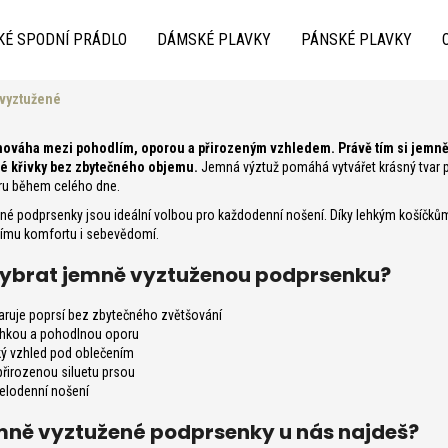
KÉ SPODNÍ PRÁDLO
DÁMSKÉ PLAVKY
PÁNSKÉ PLAVKY
vyztužené
Co potřebujete najít?
ováha mezi pohodlím, oporou a přirozeným vzhledem. Právě tím si jemně v
é křivky bez zbytečného objemu.
Jemná výztuž pomáhá vytvářet krásný tvar p
ru během celého dne.
é podprsenky jsou ideální volbou pro každodenní nošení. Díky lehkým košíčkům 
ětšímu komfortu i sebevědomí.
 vybrat jemně vyztuženou podprsenku?
aruje poprsí bez zbytečného zvětšování
Doporučujeme
ehkou a pohodlnou oporu
ký vzhled pod oblečením
řirozenou siluetu prsou
celodenní nošení
mně vyztužené podprsenky u nás najdeš?