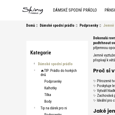
K
Přejít
na
o
DÁMSKÉ SPODNÍ PRÁDLO
PÁNS
obsah
Zpět
do
Zpět
š
obchodu
do
í
Domů
Dámské spodní prádlo
Podprsenky
Jemně 
k
obchodu
P
Dokonalá rovn
podtrhnout sv
o
Přeskočit
příjemnou opo
s
kategorie
Kategorie
Jemně vyztužen
t
přispívají k v
r
HLEDAT
Dámské spodní prádlo
Proč si
a
🔥TIP: Prádlo do horkých
dnů
n
✨ Přirozeně tv
Podprsenky
n
✨ Poskytuje l
Kalhotky
í
✨ Vytváří hlad
Tílka
✨ Zachovává p
p
✨ Ideální pro 
Body
a
Tip na dárek pro ni
Jaké je
n
Podprsenky