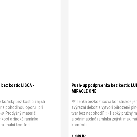
Zásady zpracování osobních údajů.
5
B 80
B 85
B 90
C 70
0
C 85
C 90
D 70
D 75
5
D 90
E 70
E 75
E 80
B 70
B 75
B 80
B 85
C 70
0
C 80
bez kostic LISCA -
Push-up podprsenka bez kostic LU
MIRACLE ONE
 košíčky bez kostic zajistí
🤎 Lehká bezkosticová konstrukce j
ar a pohodlnou oporu i při
zvýrazní dekolt a vytvoří přirozeně pln
. 🌿 Prodyšný materiál
tvar bez nepohodlí. ✨ Hebký pružný m
lhkost a široká ramínka
a odnímatelná ramínka zajistí maximá
ximální komfort...
komfort i...
1 449 Kč