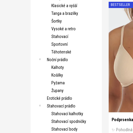
V
n
BESTSELLER
Klasické a vyšší
ý
í
Tanga a brazilky
p
p
Šortky
i
r
Vysoké a retro
s
o
Stahovací
p
d
Sportovní
r
u
Těhotenské
o
k
Noční prádlo
d
t
Kalhoty
u
ů
Košilky
k
A 75
A 8
Pyžama
t
B 80
B 8
Župany
ů
C 80
C 8
Erotické prádlo
D 80
D 8
Stahovací prádlo
Stahovací kalhotky
Podprsenka 
Stahovací spodničky
Stahovací body
✨ Pohodlná 