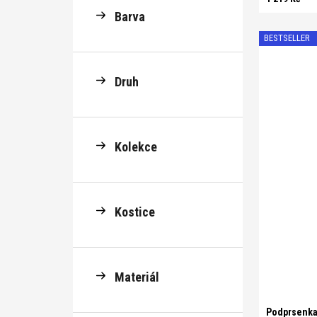
Barva
BESTSELLER
Druh
Kolekce
Kostice
B 70
B 7
C 75
C 8
D 80
D 8
Materiál
E 85
E 9
Podprsenka 