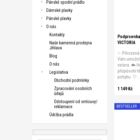
Pánské spodní prádlo
B 80
B 8
Dámské plavky
C 85
C 9
Pánské plavky
D 90
D 9
O nás
Kontakty
Podprsenka 
VICTORIA
Naše kamenná prodejna
Jihlava
✨ Přirozená
Blog
Vám umožní c
O nás
večera. ☁️ H
přizpůsobí tě
Legislativa
pohybu. 🤍...
Obchodní podmínky
Zpracování osobních
1 149 Kč
údajů
Odstoupení od smlouvy/
BESTSELLER
reklamace
Údržba prádla