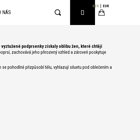
CZK
EUR
PŘIHLÁŠENÍ
O NÁS
Hledat
Nákupní
yztužené podprsenky získaly oblibu žen, které chtějí
košík
oprsí, zachovává jeho přirozený vzhled a zároveň poskytuje
se pohodlně přizpůsobí tělu, vyhlazují siluetu pod oblečením a