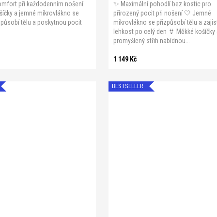
omfort při každodenním nošení.
✨ Maximální pohodlí bez kostic pro
šíčky a jemné mikrovlákno se
přirozený pocit při nošení 🤍 Jemné
způsobí tělu a poskytnou pocit
mikrovlákno se přizpůsobí tělu a zajis
.
lehkost po celý den 👙 Měkké košíčky
promyšlený střih nabídnou...
1 149 Kč
BESTSELLER
0
A 85
A 90
A 95
B 75