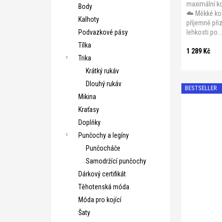
maximální k
Body
☁️ Měkké ko
Kalhoty
příjemně při
lehkosti po..
Podvazkové pásy
Tílka
1 289 Kč
Trika
Krátký rukáv
Dlouhý rukáv
BESTSELLER
Mikina
Kraťasy
Doplňky
Punčochy a legíny
Punčocháče
Samodržící punčochy
Dárkový certifikát
Těhotenská móda
Móda pro kojící
A 75
A 8
Šaty