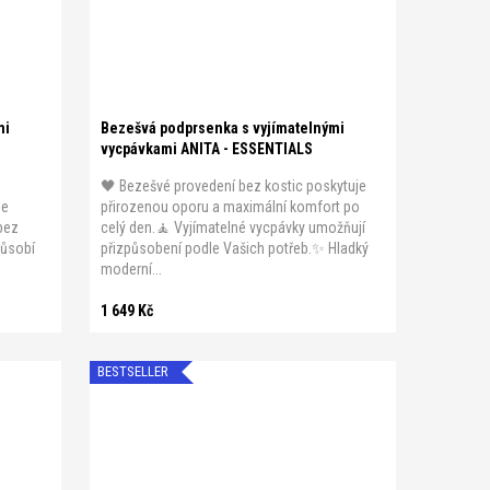
XS
S
M
L
XL
mi
Bezešvá podprsenka s vyjímatelnými
vycpávkami ANITA - ESSENTIALS
🖤 Bezešvé provedení bez kostic poskytuje
je
přirozenou oporu a maximální komfort po
bez
celý den.🧘 Vyjímatelné vycpávky umožňují
působí
přizpůsobení podle Vašich potřeb.✨ Hladký
moderní...
1 649 Kč
BESTSELLER