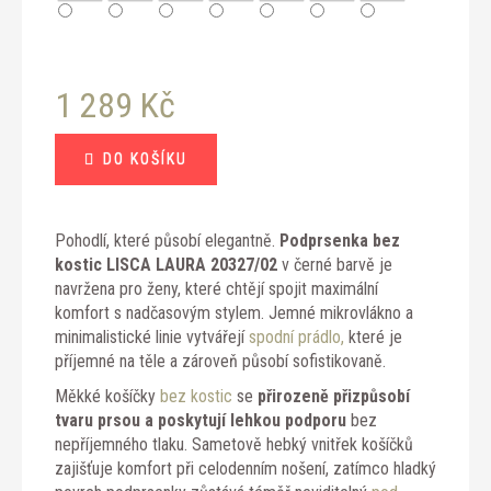
1 289 Kč
Měrná
DO KOŠÍKU
cena:
Pohodlí, které působí elegantně.
Podprsenka bez
kostic LISCA LAURA 20327/02
v černé barvě je
navržena pro ženy, které chtějí spojit maximální
komfort s nadčasovým stylem. Jemné mikrovlákno a
minimalistické linie vytvářejí
spodní prádlo,
které je
příjemné na těle a zároveň působí sofistikovaně.
Měkké košíčky
bez kostic
se
přirozeně přizpůsobí
tvaru prsou a poskytují lehkou podporu
bez
nepříjemného tlaku. Sametově hebký vnitřek košíčků
zajišťuje komfort při celodenním nošení, zatímco hladký