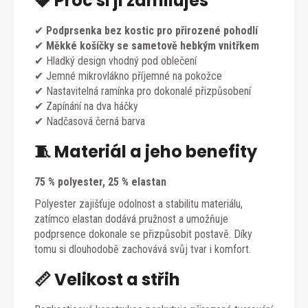
💎 Proč si ji zamiluješ
✔
Podprsenka bez kostic pro přirozené pohodlí
✔
Měkké košíčky se sametově hebkým vnitřkem
✔ Hladký design vhodný pod oblečení
✔ Jemné mikrovlákno příjemné na pokožce
✔ Nastavitelná ramínka pro dokonalé přizpůsobení
✔ Zapínání na dva háčky
✔ Nadčasová černá barva
🧵 Materiál a jeho benefity
75 % polyester, 25 % elastan
Polyester zajišťuje odolnost a stabilitu materiálu,
zatímco elastan dodává pružnost a umožňuje
podprsence dokonale se přizpůsobit postavě. Díky
tomu si dlouhodobě zachovává svůj tvar i komfort.
📏 Velikost a střih