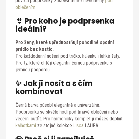
povrch podprsenky zůstává téměř neviditelný
pod
oblečením.
👙 Pro koho je podprsenka
ideální?
Pro ženy, které upřednostňují pohodlné spodní
prádlo bez kostic.
Pro každodenní nošení pod tričko, halenku i lehké šaty.
Pro ty, které chtějí elegantní černou podprsenku s
jemnou podporou.
✨ Jak ji nosit a s čím
kombinovat
Černá barva působí elegantně a univerzálně.
Podprsenka se skvěle hodí pod tmavé oblečení nebo
večerní outfit. Pro harmonický komplet ji můžeš doplnit
kalhotkami
ze stejné kolekce
Lisca
LAURA.