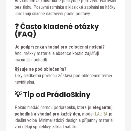
Bezkosticová konstrukce poskytuje přirozené tvarování
bez tlaku. Posuvná ramínka a klasické zapínání na háčky
umožňují snadné nastavení podle postavy.
❓ Často kladené otázky
(FAQ)
Je podprsenka vhodná pro celodenní nošení?
Ano, měkký materiál a absence kostic zajišťují
maximální pohodlí.
Rýsuje se pod oblečením?
Díky hladkému povrchu zůstává pod oblečením téměř
neviditelná.
💡 Tip od PrádloSkiny
Pokud hledáš černou podprsenku, která je
elegantní,
pohodlná a vhodná pro každý den
, model
LAURA
je
ideální volba. Minimalistický design a příjemný materiál
z ní dělají spolehlivý základ šatníku.