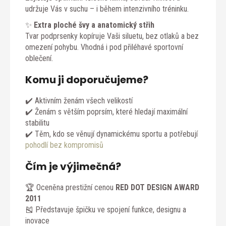
udržuje Vás v suchu – i během intenzivního tréninku.
✨
Extra ploché švy a anatomický střih
Tvar podprsenky kopíruje Vaši siluetu, bez otlaků a bez
omezení pohybu. Vhodná i pod přiléhavé sportovní
oblečení.
Komu ji doporučujeme?
✔️ Aktivním ženám všech velikostí
✔️ Ženám s větším poprsím, které hledají maximální
stabilitu
✔️ Těm, kdo se věnují dynamickému sportu a potřebují
pohodlí bez kompromisů
Čím je výjimečná?
🏆 Oceněna prestižní cenou
RED DOT DESIGN AWARD
2011
🎽 Představuje špičku ve spojení funkce, designu a
inovace