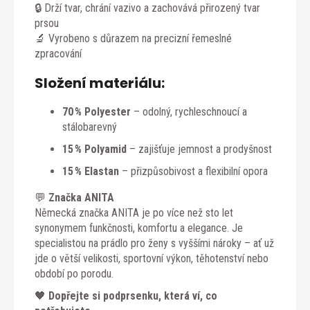
🔒 Drží tvar, chrání vazivo a zachovává přirozený tvar
prsou
🔬 Vyrobeno s důrazem na precizní řemeslné
zpracování
Složení materiálu:
70 % Polyester
– odolný, rychleschnoucí a
stálobarevný
15 % Polyamid
– zajišťuje jemnost a prodyšnost
15 % Elastan
– přizpůsobivost a flexibilní opora
💬
Značka ANITA
Německá značka ANITA je po více než sto let
synonymem funkčnosti, komfortu a elegance. Je
specialistou na prádlo pro ženy s vyššími nároky – ať už
jde o větší velikosti, sportovní výkon, těhotenství nebo
období po porodu.
🖤
Dopřejte si podprsenku, která ví, co