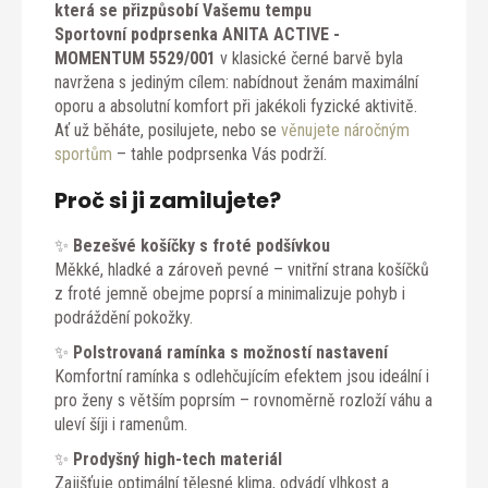
která se přizpůsobí Vašemu tempu
Sportovní podprsenka ANITA ACTIVE -
MOMENTUM 5529/001
v klasické černé barvě byla
navržena s jediným cílem: nabídnout ženám maximální
oporu a absolutní komfort při jakékoli fyzické aktivitě.
Ať už běháte, posilujete, nebo se
věnujete náročným
sportům
– tahle podprsenka Vás podrží.
Proč si ji zamilujete?
✨
Bezešvé košíčky s froté podšívkou
Měkké, hladké a zároveň pevné – vnitřní strana košíčků
z froté jemně obejme poprsí a minimalizuje pohyb i
podráždění pokožky.
✨
Polstrovaná ramínka s možností nastavení
Komfortní ramínka s odlehčujícím efektem jsou ideální i
pro ženy s větším poprsím – rovnoměrně rozloží váhu a
uleví šíji i ramenům.
✨
Prodyšný high-tech materiál
Zajišťuje optimální tělesné klima, odvádí vlhkost a