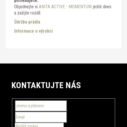
potřebujete.
Objednejte si
ANITA ACTIVE - MOMENTUM
ještě dnes
a zažijte rozdíl.
Údržba prádla
Informace o výrobci
Z
á
KONTAKTUJTE NÁS
p
a
t
í