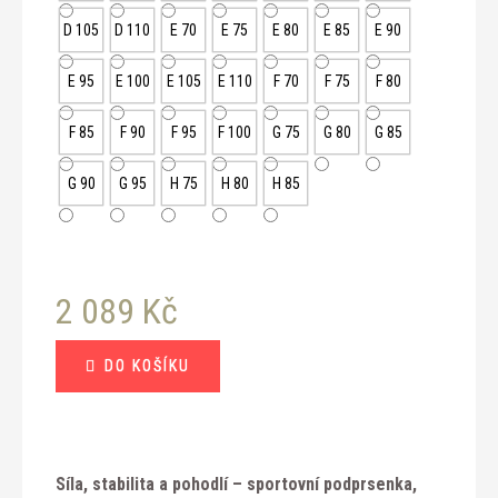
D 105
D 110
E 70
E 75
E 80
E 85
E 90
E 95
E 100
E 105
E 110
F 70
F 75
F 80
F 85
F 90
F 95
F 100
G 75
G 80
G 85
G 90
G 95
H 75
H 80
H 85
2 089 Kč
Měrná
DO KOŠÍKU
cena:
Síla, stabilita a pohodlí – sportovní podprsenka,