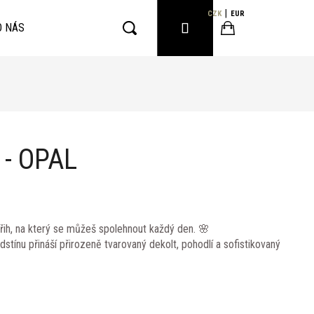
CZK
EUR
PŘIHLÁŠENÍ
O NÁS
Hledat
Nákupní
košík
- OPAL
řih, na který se můžeš spolehnout každý den. 🌸
tínu přináší přirozeně tvarovaný dekolt, pohodlí a sofistikovaný