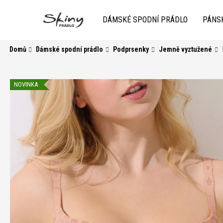
K
Přejít
na
o
DÁMSKÉ SPODNÍ PRÁDLO
PÁNS
obsah
Zpět
do
Zpět
š
obchodu
do
í
Domů
Dámské spodní prádlo
Podprsenky
Jemně vyztužené
k
obchodu
NOVINKA
HLEDAT