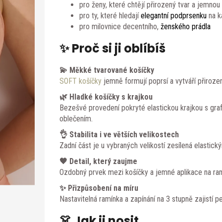
pro ženy, které chtějí přirozený tvar a jemnou
pro ty, které hledají
elegantní podprsenku
na k
pro milovnice decentního,
ženského prádla
✨ Proč si ji oblíbíš
💫 Měkké tvarované košíčky
SOFT košíčky
jemně formují poprsí a vytváří přirozený
🌿 Hladké košíčky s krajkou
Bezešvé provedení pokryté elastickou krajkou s gr
oblečením.
👌 Stabilita i ve větších velikostech
Zadní část je u vybraných velikostí zesílená elastick
🖤 Detail, který zaujme
Ozdobný prvek mezi košíčky a jemné aplikace na ram
✨ Přizpůsobení na míru
Nastavitelná ramínka a zapínání na 3 stupně zajistí pe
👗 Jak ji nosit