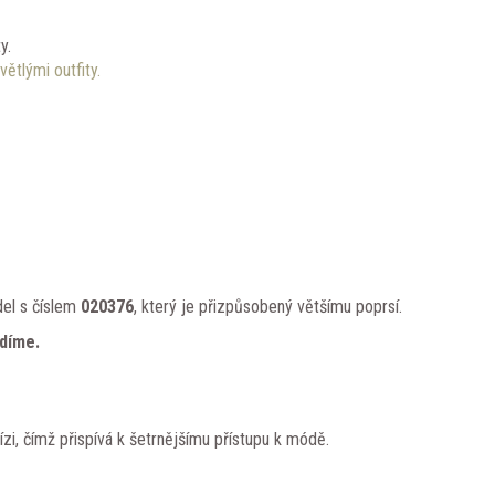
y.
větlými outfity.
del s číslem
020376
, který je přizpůsobený většímu poprsí.
adíme.
i, čímž přispívá k šetrnějšímu přístupu k módě.