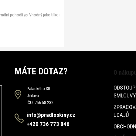
mální pohodlí 🌿 Vhodný jako tílko i
MÁTE DOTAZ?
O nákup
ODSTOUP
Palackého 30
SMLOUVY
Jihlava
IČO: 756 58 232
ZPRACOV
info@pradloskiny.cz
ÚDAJŮ
+420 736 773 846
OBCHODN