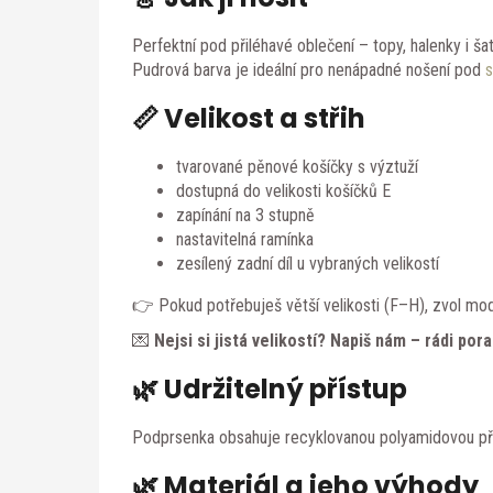
Perfektní pod přiléhavé oblečení – topy, halenky i šat
Pudrová barva je ideální pro nenápadné nošení pod
s
📏 Velikost a střih
tvarované pěnové košíčky s výztuží
dostupná do velikosti košíčků E
zapínání na 3 stupně
nastavitelná ramínka
zesílený zadní díl u vybraných velikostí
👉 Pokud potřebuješ větší velikosti (F–H), zvol mo
💌
Nejsi si jistá velikostí? Napiš nám – rádi por
🌿 Udržitelný přístup
Podprsenka obsahuje recyklovanou polyamidovou příz
🌿 Materiál a jeho výhody