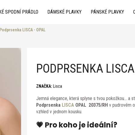
KÉ SPODNÍ PRÁDLO
DÁMSKÉ PLAVKY
PÁNSKÉ PLAVKY
Podprsenka LISCA - OPAL
Co potřebujete najít?
PODPRSENKA LISCA 
ZNAČKA:
Lisca
Jemná elegance, která splyne s tvou pokožkou… a st
Doporučujeme
Podprsenka
LISCA
OPAL 20375/RH
v pudrovém ods
vzhled v jednom kousku.
💗 Pro koho je ideální?