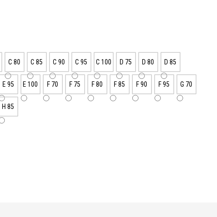
C 80
C 85
C 90
C 95
C 100
D 75
D 80
D 85
E 95
E 100
F 70
F 75
F 80
F 85
F 90
F 95
G 70
H 85