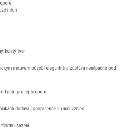
 oporu
aždý den
, kulatý tvar.
afickým motivem působí elegantně a zůstává nenápadné pod
ým tylem pro lepší oporu.
ínkách dodávají podprsence luxusní vzhled.
rfektní usazení.