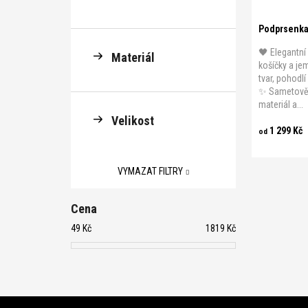
Podprsenka
🖤 Elegantn
Materiál
košíčky a je
tvar, pohodl
✨ Sametově h
materiál a...
Velikost
1 299 Kč
od
VYMAZAT FILTRY
Cena
49
Kč
1819
Kč