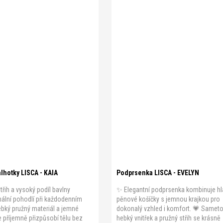
Chci novinky do e-mailu
Zásady zpracování osobních údajů.
B 70
B 75
B 80
B 85
B 90
B 100
C 70
C 75
C 80
C 85
C 95
C 100
D 70
D 75
D 80
XL
D 90
D 95
lhotky LISCA - KAIA
Podprsenka LISCA - EVELYN
třih a vysoký podíl bavlny
✨ Elegantní podprsenka kombinuje h
mální pohodlí při každodenním
pěnové košíčky s jemnou krajkou pro
bký pružný materiál a jemné
dokonalý vzhled i komfort. 💗 Samet
 příjemně přizpůsobí tělu bez
hebký vnitřek a pružný střih se krásně