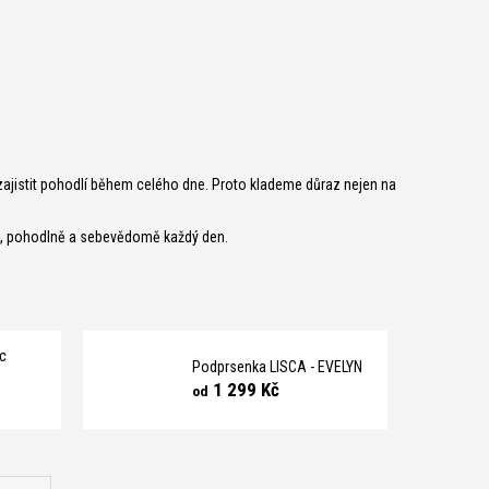
ajistit pohodlí během celého dne. Proto klademe důraz nejen na
ně, pohodlně a sebevědomě každý den.
ic
Podprsenka LISCA - EVELYN
1 299 Kč
od