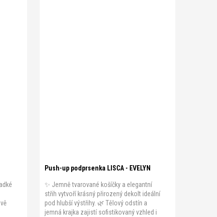
B 95
A 70
A 75
A 80
A 85
A 90
B 70
C 90
B 75
B 80
B 85
B 90
C 70
C 75
D 85
C 80
C 85
C 90
D 70
D 75
D 80
D 85
Push-up podprsenka LISCA - EVELYN
ladké
✨ Jemně tvarované košíčky a elegantní
střih vytvoří krásný přirozený dekolt ideální
ově
pod hlubší výstřihy. 🌿 Tělový odstín a
jemná krajka zajistí sofistikovaný vzhled i