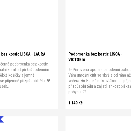
0
A 85
A 90
A 95
B 75
A 75
A 80
A 85
A 90
A 95
5
B 90
B 95
B 100
C 75
B 80
B 85
B 90
B 95
C 75
5
C 90
C 95
C 100
D 75
C 85
C 90
C 95
D 75
D 80
5
D 90
D 95
bez kostic LISCA - LAURA
Podprsenka bez kostic LISCA -
VICTORIA
černá podprsenka bez kostic
mální komfort při každodenním
✨ Přirozená opora a celodenní pohod
ěkké košíčky a jemné
Vám umožní cítit se skvěle od rána až
se příjemně přizpůsobí tělu. 🖤
večera. ☁️ Hebké mikrovlákno se příj
sek,...
přizpůsobí tělu a zajistí lehkost při k
pohybu. 🤍...
1 149 Kč
Přihlaste se k odběru našich novinek a slev