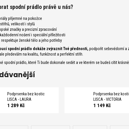
brat spodní prádlo právě u nás?
eriály příjemné na pokožce
třihů, velikostí i stylů
pské značky a precizní zpracování
aždodenní nošení i speciální příležitosti
 respektuje ženské tělo a jeho potřeby
ucí spodní prádlo dokáže zvýraznit Tvé přednosti,
podpořit sebevědomí a z
ale především na kvalitu, funkčnost a perfektní střih.
é spodní prádlo, které Ti bude dokonale sedět a ve kterém se budeš cítit krás
dávanější
Podprsenka bez kostic
Podprsenka bez kost
LISCA - LAURA
LISCA - VICTORIA
1 289 Kč
1 149 Kč