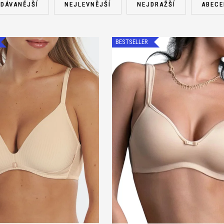
DÁVANĚJŠÍ
NEJLEVNĚJŠÍ
NEJDRAŽŠÍ
ABECE
BESTSELLER
0
A 85
A 90
A 95
B 75
A 75
A 80
A 85
A 90
A 95
5
B 90
B 95
B 100
C 75
B 80
B 85
B 90
B 95
C 75
5
C 90
C 95
C 100
D 75
C 85
C 90
C 95
D 75
D 80
5
D 90
D 95