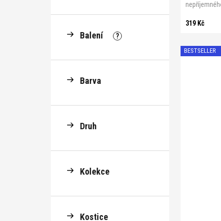
nepříjemného
319 Kč
Balení
?
BESTSELLER
Barva
Druh
Kolekce
B 70
B 7
B 100
C 
C 95
C 1
Kostice
D 90
D 9