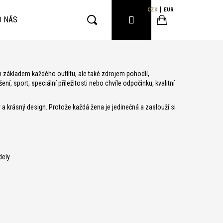
CZK
EUR
PŘIHLÁŠENÍ
O NÁS
Hledat
Nákupní
en základem každého outfitu, ale také zdrojem pohodlí,
košík
í, sport, speciální příležitosti nebo chvíle odpočinku, kvalitní
y a krásný design. Protože každá žena je jedinečná a zaslouží si
ely.