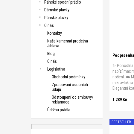
Pánské spodní prádlo
Dámské plavky
A 75
A 8
Pánské plavky
B 80
B 8
O nás
C 80
C 8
Kontakty
D 80
D 8
Naše kamenná prodejna
Jihlava
Blog
Podprsenka 
O nás
✨ Pohodlná 
Legislativa
nabízí maxi
nošení. ☁️ M
Obchodní podmínky
mikrovlákno 
Zpracování osobních
Elegantní kou
údajů
Odstoupení od smlouvy/
1 289 Kč
reklamace
Údržba prádla
BESTSELLER