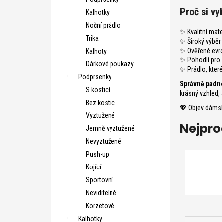
e
Proč si vy
Kalhotky
l
Noční prádlo
✨ Kvalitní mat
Trika
✨ Široký výběr s
✨ Ověřené evro
Kalhoty
✨ Pohodlí pro k
Dárkové poukazy
✨ Prádlo, které
Podprsenky
Správně padno
S kosticí
krásný vzhled, 
Bez kostic
💖 Objev dámsk
Vyztužené
Nejpro
Jemně vyztužené
Nevyztužené
Push-up
Kojící
Sportovní
Neviditelné
Korzetové
Ř
Kalhotky