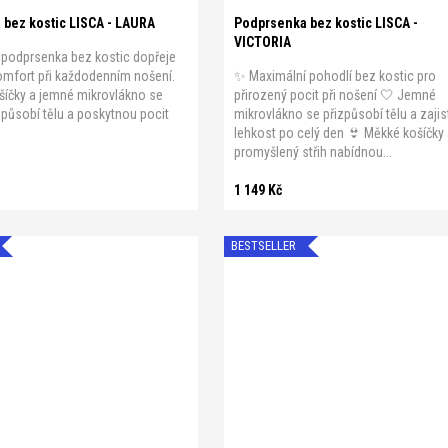
bez kostic LISCA - LAURA
Podprsenka bez kostic LISCA -
VICTORIA
podprsenka bez kostic dopřeje
omfort při každodenním nošení.
✨ Maximální pohodlí bez kostic pro
šíčky a jemné mikrovlákno se
přirozený pocit při nošení 🤍 Jemné
způsobí tělu a poskytnou pocit
mikrovlákno se přizpůsobí tělu a zajis
.
lehkost po celý den 👙 Měkké košíčky
promyšlený střih nabídnou...
1 149 Kč
BESTSELLER