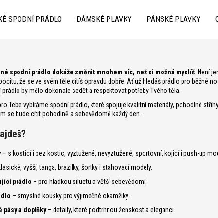
KÉ SPODNÍ PRÁDLO
DÁMSKÉ PLAVKY
PÁNSKÉ PLAVKY
Co potřebujete najít?
né spodní prádlo dokáže změnit mnohem víc, než si možná myslíš
. Není j
citu, že se ve svém těle cítíš opravdu dobře. Ať už hledáš prádlo pro běžné nošen
prádlo by mělo dokonale sedět a respektovat potřeby Tvého těla.
ro Tebe vybíráme spodní prádlo, které spojuje kvalitní materiály, pohodlné střih
rém se bude cítit pohodlně a sebevědomě každý den.
najdeš?
y
– s kosticí i bez kostic, vyztužené, nevyztužené, sportovní, kojicí i push-up mod
Doporučujeme
lasické, vyšší, tanga, brazilky, šortky i stahovací modely.
ující prádlo
– pro hladkou siluetu a větší sebevědomí.
ádlo
– smyslné kousky pro výjimečné okamžiky.
 pásy a doplňky
– detaily, které podtrhnou ženskost a eleganci.