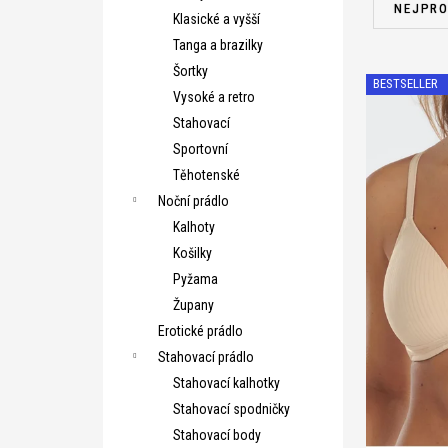
a
NEJPRO
Klasické a vyšší
z
Tanga a brazilky
e
V
Šortky
n
BESTSELLER
ý
Vysoké a retro
í
p
Stahovací
p
i
Sportovní
r
s
Těhotenské
o
p
Noční prádlo
d
r
Kalhoty
u
o
Košilky
k
d
Pyžama
t
u
Župany
ů
k
Erotické prádlo
A 75
A 8
t
Stahovací prádlo
B 80
B 8
ů
Stahovací kalhotky
C 80
C 8
Stahovací spodničky
D 80
D 8
Stahovací body