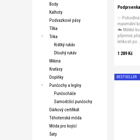
Body
Podprsenka 
Kalhoty
✨ Pohodlná 
Podvazkové pásy
maximální k
Tílka
☁️ Měkké ko
příjemně při
Trika
lehkosti po..
Krátký rukáv
Dlouhý rukáv
1 289 Kč
Mikina
Kraťasy
BESTSELLER
Doplňky
Punčochy a legíny
Punčocháče
Samodržící punčochy
Dárkový certifikát
Těhotenská móda
Móda pro kojící
Šaty