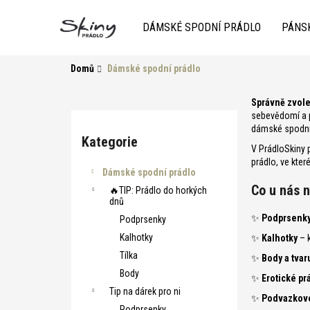
K
Přejít
na
o
DÁMSKÉ SPODNÍ PRÁDLO
PÁNS
obsah
Zpět
do
Zpět
š
obchodu
do
í
Domů
Dámské spodní prádlo
k
obchodu
P
Správně zvole
sebevědomí a po
o
Přeskočit
dámské spodní 
s
kategorie
Kategorie
V PrádloSkiny p
t
prádlo, ve kte
r
HLEDAT
Dámské spodní prádlo
Co u nás 
a
🔥TIP: Prádlo do horkých
dnů
n
✨
Podprsenk
Podprsenky
n
Kalhotky
✨
Kalhotky
– k
í
Tílka
✨
Body a tvar
p
Body
a
✨
Erotické pr
Tip na dárek pro ni
n
✨
Podvazkové
Podprsenky