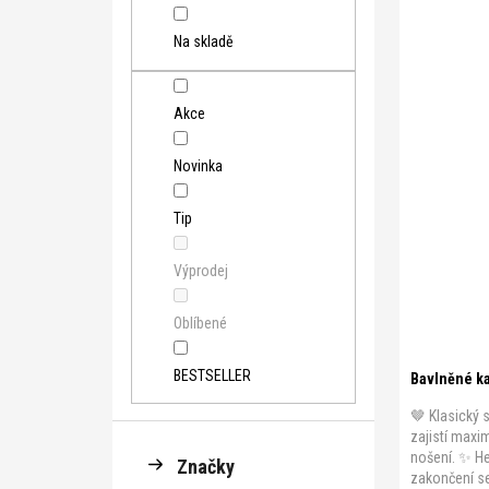
Na skladě
Akce
Novinka
Tip
Výprodej
Oblíbené
S
M
L
BESTSELLER
Bavlněné ka
🤎 Klasický s
zajistí maxi
nošení. ✨ He
Značky
zakončení se