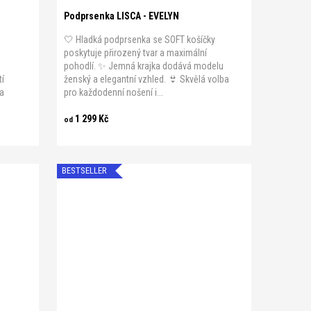
Podprsenka LISCA - EVELYN
🤍 Hladká podprsenka se SOFT košíčky
poskytuje přirozený tvar a maximální
pohodlí. ✨ Jemná krajka dodává modelu
tí
ženský a elegantní vzhled. 👙 Skvělá volba
 a
pro každodenní nošení i...
1 299 Kč
od
BESTSELLER