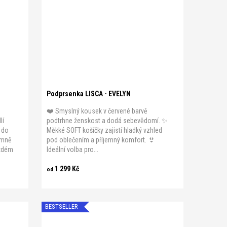
B 75
B 70
B 75
B 80
B 85
B 90
B 95
C 80
B 100
C 70
C 75
C 80
C 85
C 90
D 85
C 95
C 100
D 70
D 75
D 80
D 85
D 90
D 95
Podprsenka LISCA - EVELYN
❤️ Smyslný kousek v červené barvě
lí
podtrhne ženskost a dodá sebevědomí. ✨
 do
Měkké SOFT košíčky zajistí hladký vzhled
emně
pod oblečením a příjemný komfort. 👙
aždém
Ideální volba pro...
1 299 Kč
od
BESTSELLER