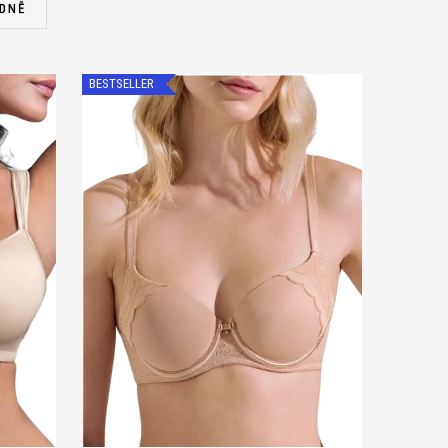
DNĚ
BESTSELLER
B 75
B 70
B 75
B 80
B 85
B 90
B 95
C 80
B 100
C 70
C 75
C 80
C 85
C 90
D 85
C 95
C 100
D 70
D 75
D 80
D 85
D 90
D 95