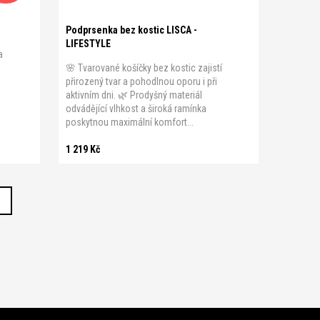
Podprsenka bez kostic LISCA -
LIFESTYLE
a
🌸 Tvarované košíčky bez kostic zajistí
přirozený tvar a pohodlnou oporu i při
ý
aktivním dni. 🌿 Prodyšný materiál
odvádějící vlhkost a široká ramínka
poskytnou maximální komfort...
1 219 Kč