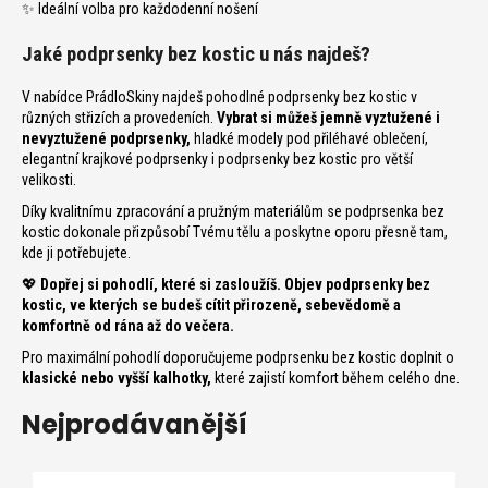
n
✨ Ideální volba pro každodenní nošení
a
Jaké podprsenky bez kostic u nás najdeš?
j
í
V nabídce PrádloSkiny najdeš pohodlné podprsenky bez kostic v
t
různých střizích a provedeních.
Vybrat si můžeš
jemně vyztužené
i
?
nevyztužené podprsenky
,
hladké modely pod přiléhavé oblečení,
elegantní krajkové podprsenky i podprsenky bez kostic pro větší
velikosti.
Díky kvalitnímu zpracování a pružným materiálům se podprsenka bez
kostic dokonale přizpůsobí Tvému tělu a poskytne oporu přesně tam,
kde ji potřebujete.
T
💖
Dopřej si pohodlí, které si zasloužíš. Objev podprsenky bez
kostic, ve kterých se budeš cítit přirozeně, sebevědomě a
komfortně od rána až do večera.
D
Pro maximální pohodlí doporučujeme podprsenku bez kostic doplnit o
o
klasické nebo vyšší kalhotky
,
které zajistí komfort během celého dne.
p
Nejprodávanější
o
r
u