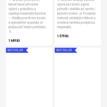
tělové barvě přirozeně
opora bez kostic zajistí
splývá s pokožkou a
pohodlí i stabilitu při sportu i
zajišťuje maximální komfort.
běžném nošení. 🌿 Prodyšný
✨ Hladký povrch bez kostic
materiál odvádějící vlhkost a
a vyjímatelné vycpávky se
zesílená ramínka poskytnou
přizpůsobí Vašim potřebám.
maximální...
👙...
1 579 Kč
1 649 Kč
BESTSELLER
BESTSELLER
B 70
B 75
B 80
B 85
B 90
C 70
C 75
C 80
C 85
C 90
D 70
D 75
D 80
D 85
D 90
E 70
XS
S
M
L
XL
E 75
E 80
E 85
E 90