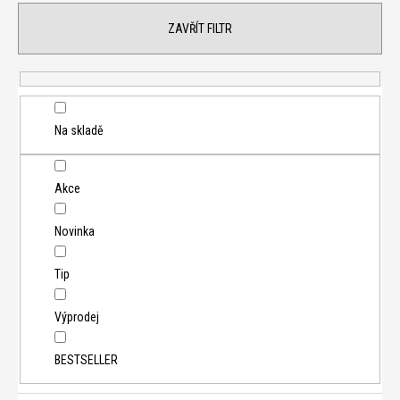
í
ZAVŘÍT FILTR
p
r
o
d
u
Na skladě
k
t
Akce
ů
Novinka
Tip
Výprodej
BESTSELLER