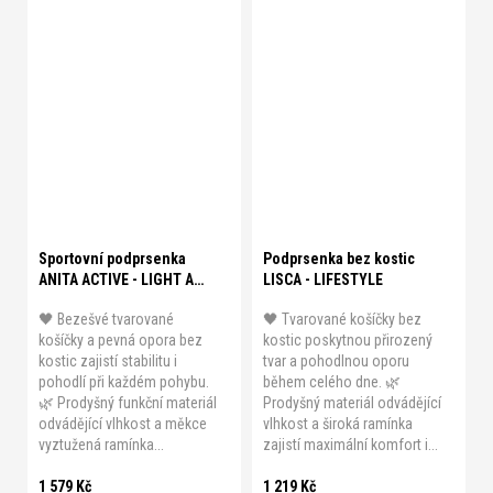
A 80
A 85
A 90
A 95
B 70
B 75
B 80
B 85
B 75
B 80
B 85
B 90
B 90
C 70
C 75
C 80
B 95
B 100
C 70
C 75
C 85
C 90
D 70
D 75
C 80
C 85
C 90
C 95
D 80
D 85
D 90
E 70
C 100
D 70
D 75
D 80
E 75
E 80
E 85
E 90
Sportovní podprsenka
Podprsenka bez kostic
ANITA ACTIVE - LIGHT AND
LISCA - LIFESTYLE
FIRM
🖤 Bezešvé tvarované
🖤 Tvarované košíčky bez
košíčky a pevná opora bez
kostic poskytnou přirozený
kostic zajistí stabilitu i
tvar a pohodlnou oporu
pohodlí při každém pohybu.
během celého dne. 🌿
🌿 Prodyšný funkční materiál
Prodyšný materiál odvádějící
odvádějící vlhkost a měkce
vlhkost a široká ramínka
vyztužená ramínka...
zajistí maximální komfort i...
1 579 Kč
1 219 Kč