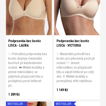
p
A 95
B 75
B 80
B 85
A 95
B 75
B 80
B 85
r
B 90
B 95
B 100
C 75
B 90
B 95
C 75
C 80
o
C 80
C 85
C 90
C 95
C 85
C 90
C 95
D 75
d
u
C 100
D 75
D 80
D 85
D 80
D 85
D 90
D 95
k
t
Podprsenka bez kostic
Podprsenka bez kostic
ů
LISCA - LAURA
LISCA - VICTORIA
✨ Pohodlná podprsenka bez
✨ Maximální pohodlí bez
kostic dopřeje maximální
kostic pro přirozený pocit při
komfort při každodenním
nošení 🤍 Jemné
nošení. ☁️ Měkké košíčky a
mikrovlákno se přizpůsobí
jemné mikrovlákno se
tělu a zajistí lehkost po celý
příjemně přizpůsobí tělu a
den 👙 Měkké košíčky a
poskytnou pocit lehkosti
promyšlený střih nabídnou...
po...
1 149 Kč
1 289 Kč
BESTSELLER
BESTSELLER