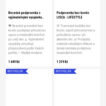
Bezešvá podprsenka s
Podprsenka bez kostic
vyjímatelnými vycpávkami
LISCA - LIFESTYLE
ANITA - ESSENTIALS
🖤 Bezešvé provedení bez
🌸 Tvarované košíčky bez
kostic poskytuje přirozenou
kostic zajistí přirozený tvar a
oporu a maximální komfort
pohodlnou oporu i při
po celý den.🧘 Vyjímatelné
aktivním dni. 🌿 Prodyšný
vycpávky umožňují
materiál odvádějící vlhkost a
přizpůsobení podle Vašich
široká ramínka poskytnou
potřeb.✨ Hladký moderní...
maximální komfort...
1 649 Kč
1 219 Kč
BESTSELLER
BESTSELLER
A 75
A 80
A 85
A 90
A 95
B 75
B 80
B 85