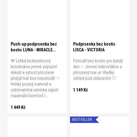
B 90
B 95
C 75
C 80
B 70
B 75
B 80
B 85
C 85
C 90
C 95
D 75
C 70
C 75
C 80
D 80
D 85
D 90
D 95
Push-up podprsenka bez
Podprsenka bez kostic
kostic LUNA - MIRACLE
LISCA - VICTORIA
ONE
🤎 Lehká bezkosticová
Pohodlí bez kostic pro každý
konstrukce jemně zvýrazní
den ✨ Jemné mikrovlákno a
dekolt a vytvoří přirozeně
přirozený tvar 🌿 Hladký
plnější tvar bez nepohodlí. ✨
vzhled pod oblečením 🤍
Hebký pružný materiál a
odnímatelná ramínka zajistí
1 149 Kč
maximální komfort i...
1 449 Kč
BESTSELLER