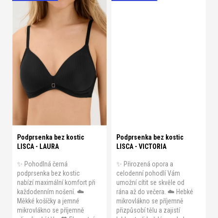
A 75
A 80
A 85
A 90
A 75
A 80
A 85
A 90
A 95
B 75
B 80
B 85
A 95
B 75
B 80
B 85
B 90
B 95
B 100
C 75
B 90
B 95
C 75
C 80
C 80
C 85
C 90
C 95
C 85
C 90
C 95
D 75
C 100
D 75
D 80
D 85
D 80
D 85
D 90
D 95
Podprsenka bez kostic
Podprsenka bez kostic
LISCA - LAURA
LISCA - VICTORIA
✨ Pohodlná černá
✨ Přirozená opora a
podprsenka bez kostic
celodenní pohodlí Vám
nabízí maximální komfort při
umožní cítit se skvěle od
každodenním nošení. ☁️
rána až do večera. ☁️ Hebké
Měkké košíčky a jemné
mikrovlákno se příjemně
mikrovlákno se příjemně
přizpůsobí tělu a zajistí