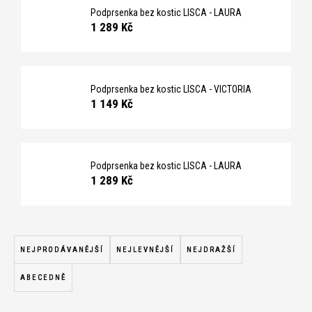
č
Podprsenka bez kostic LISCA - LAURA
u
1 289 Kč
j
e
m
e
Podprsenka bez kostic LISCA - VICTORIA
1 149 Kč
Podprsenka bez kostic LISCA - LAURA
1 289 Kč
Ř
a
NEJPRODÁVANĚJŠÍ
NEJLEVNĚJŠÍ
NEJDRAŽŠÍ
z
ABECEDNĚ
e
n