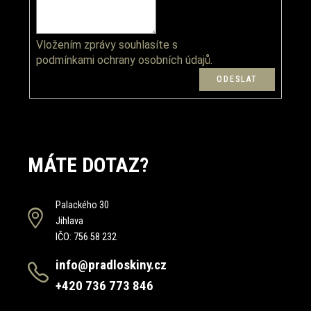
i
s
u
Vložením zprávy souhlasíte s
podmínkami ochrany osobních údajů.
MÁTE DOTAZ?
Palackého 30
Jihlava
IČO: 756 58 232
info@pradloskiny.cz
+420 736 773 846