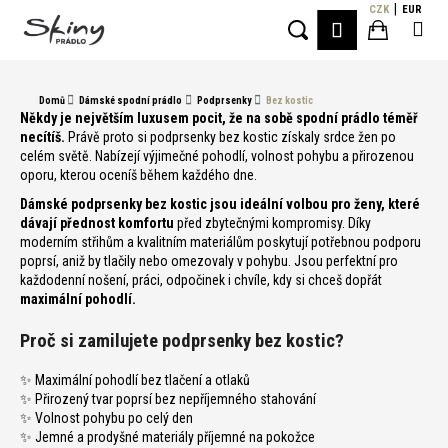
K
Přejít
CZK
EUR
Me
PŘIHLÁŠE
na
o
Hledat
Nákupní
obsah
Zpět
Zpět
š
í
košík
Domů
Dámské spodní prádlo
Podprsenky
Bez kostic
C
k
Někdy je největším luxusem pocit, že na sobě spodní prádlo téměř
o
necítíš.
Právě proto si podprsenky bez kostic získaly srdce žen po
celém světě. Nabízejí výjimečné pohodlí, volnost pohybu a přirozenou
p
oporu, kterou oceníš během každého dne.
o
Dámské podprsenky bez kostic jsou ideální volbou pro ženy, které
t
dávají přednost komfortu
před zbytečnými kompromisy. Díky
ř
moderním střihům a kvalitním materiálům poskytují potřebnou podporu
poprsí, aniž by tlačily nebo omezovaly v pohybu. Jsou perfektní pro
e
každodenní nošení, práci, odpočinek i chvíle, kdy si chceš dopřát
b
maximální pohodlí.
u
Proč si zamilujete podprsenky bez kostic?
j
e
✨ Maximální pohodlí bez tlačení a otlaků
t
✨ Přirozený tvar poprsí bez nepříjemného stahování
e
✨ Volnost pohybu po celý den
✨ Jemné a prodyšné materiály příjemné na pokožce