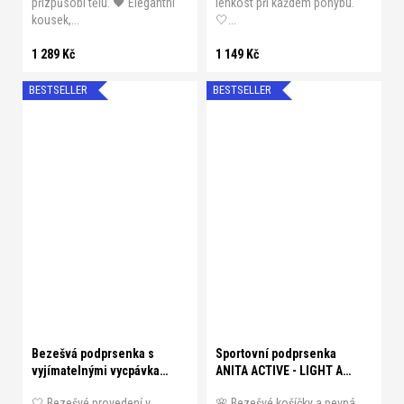
přizpůsobí tělu. 🖤 Elegantní
lehkost při každém pohybu.
kousek,...
🤍...
1 289 Kč
1 149 Kč
BESTSELLER
BESTSELLER
A 80
A 85
A 90
A 95
B 75
B 80
B 85
B 90
B 95
B 100
C 70
C 75
C 80
C 85
C 90
C 95
XS
S
M
L
XL
XXL
C 100
D 70
D 75
D 80
Bezešvá podprsenka s
Sportovní podprsenka
vyjímatelnými vycpávkami
ANITA ACTIVE - LIGHT AND
ANITA - ESSENTIALS
FIRM
🤍 Bezešvé provedení v
🌸 Bezešvé košíčky a pevná