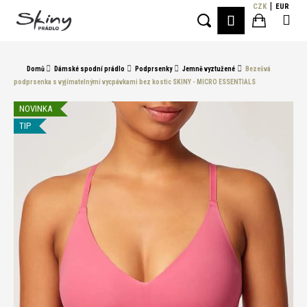
K
Přejít
CZK
EUR
Me
PŘIHLÁŠE
na
o
Hledat
Nákupní
obsah
Zpět
Zpět
š
í
košík
Domů
Dámské spodní prádlo
Podprsenky
Jemně vyztužené
Bezešvá
C
k
podprsenka s vyjímatelnými vycpávkami bez kostic SKINY - MICRO ESSENTIALS
o
p
NOVINKA
o
TIP
t
ř
e
b
u
j
e
t
e