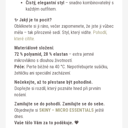
Čistý, elegantní styl
– snadno kombinovatelný s
každým outfitem.
✨ Jaký je to pocit?
Obléknete si ji ráno, večer zapomenete, že jste ji vůbec
měla – tak přirozeně sedí. Styl, který vidíte.
Pohodlí,
které cítíte.
Materiálové složení:
72 % polyamid, 28 % elastan
– extra jemné
mikrovlákno s dlouhou životností.
Péče:
Perte běžně na 40 °C. Nepotřebujete sušičku,
žehličku ani speciální zacházení.
Nečekejte, až to přestane být pohodlné.
Dopřejte si rozdíl, který poznáte hned při prvním
nošení.
Zamilujte se do pohodlí. Zamilujte se do sebe.
Objednejte si
SKINY – MICRO ESSENTIALS
ještě
dnes.
Vaše tělo Vám za to poděkuje. 💗