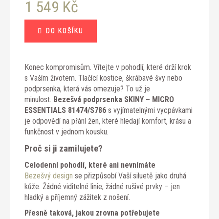
1 549 Kč
Měrná
DO KOŠÍKU
cena:
Konec kompromisům. Vítejte v pohodlí, které drží krok
s Vaším životem. Tlačící kostice, škrábavé švy nebo
podprsenka, která vás omezuje? To už je
minulost.
Bezešvá podprsenka SKINY – MICRO
ESSENTIALS 81474/S786
s vyjímatelnými vycpávkami
je odpovědí na přání žen, které hledají komfort, krásu a
funkčnost v jednom kousku.
Proč si ji zamilujete?
Celodenní pohodlí, které ani nevnímáte
Bezešvý design
se přizpůsobí Vaší siluetě jako druhá
kůže. Žádné viditelné linie, žádné rušivé prvky – jen
hladký a příjemný zážitek z nošení.
Přesně taková, jakou zrovna potřebujete