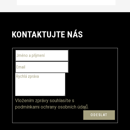
Z
á
KONTAKTUJTE NÁS
p
a
t
í
Vložením zprávy souhlasíte s
podmínkami ochrany osobních údajů.