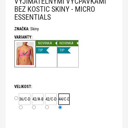
VYJÍMATELNÝMI VYCPÁVKAMI
č
u
BEZ KOSTIC SKINY - MICRO
j
ESSENTIALS
e
m
ZNAČKA:
Skiny
e
NOVINKA
NOVINKA
TIP
TIP
VELIKOST:
36/C-D
42/A-B
42/C-D
44/C-D