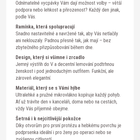
Odnímatelné vycpávky Vám dají možnost volby – větší
podpora nebo lehkost a přirozenost? Každý den jinak,
podle Vás.
Ramínka, která spolupracují
Snadno nastavitelné a navržené tak, aby Vás netlačily
ani neklouzaly. Padnou přesně tak, jak mají – bez
zbytečného přizpůsobování během dne.
Design, který si všimne i zrcadlo
Jemný výstřih do V a decentní lemování podtrhnou
ženskost i pod jednoduchým outfitem. Funkční, ale
zároveň elegantní.
Materiál, který se s Vámi hýbe
Ultralehké a pružné mikrovlákno kopíruje každý pohyb.
Ať už trávíte den v kanceláři, doma nebo na cestách,
vždy Vás příjemně obejme.
Šetrná i k nejcitlivější pokožce
Díky otvorům pro prsní protézu a hebkému povrchu je
podprsenka ideální i pro ženy po operaci nebo se
zvýšenou citlivostí.