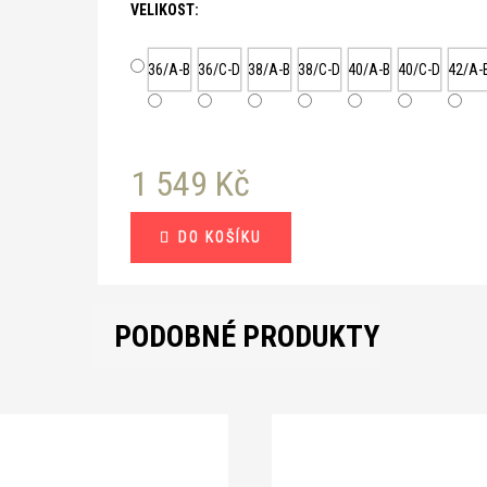
VELIKOST:
36/A-B
36/C-D
38/A-B
38/C-D
40/A-B
40/C-D
42/A-
1 549 Kč
Měrná
DO KOŠÍKU
cena:
PODOBNÉ PRODUKTY