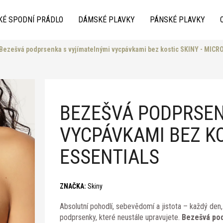
KÉ SPODNÍ PRÁDLO
DÁMSKÉ PLAVKY
PÁNSKÉ PLAVKY
Bezešvá podprsenka s vyjímatelnými vycpávkami bez kostic SKINY - MIC
Co potřebujete najít?
BEZEŠVÁ PODPRSEN
VYCPÁVKAMI BEZ KO
ESSENTIALS
Doporučujeme
ZNAČKA:
Skiny
Absolutní pohodlí, sebevědomí a jistota – každý den
podprsenky, které neustále upravujete.
Bezešvá po