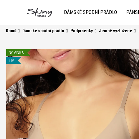
K
Přejít
na
o
DÁMSKÉ SPODNÍ PRÁDLO
PÁNS
obsah
Zpět
do
Zpět
š
obchodu
do
í
Domů
Dámské spodní prádlo
Podprsenky
Jemně vyztužené
k
obchodu
NOVINKA
TIP
HLEDAT