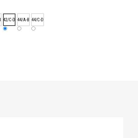
B
42/C-D
44/A-B
44/C-D