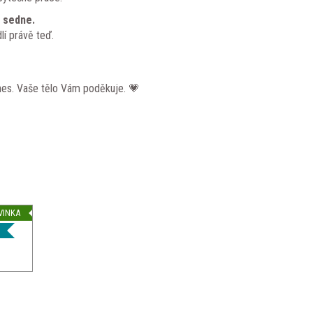
 sedne.
lí právě teď.
es. Vaše tělo Vám poděkuje. 💗
VINKA