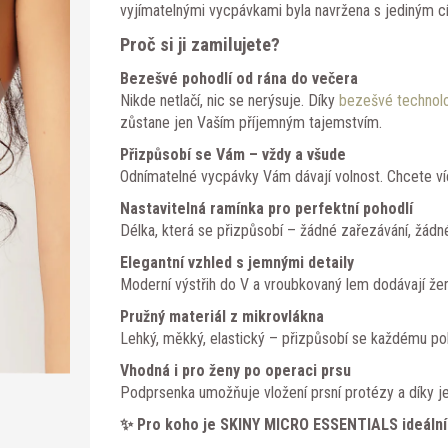
vyjímatelnými vycpávkami byla navržena s jediným cíl
Proč si ji zamilujete?
Bezešvé pohodlí od rána do večera
Nikde netlačí, nic se nerýsuje. Díky
bezešvé technol
zůstane jen Vaším příjemným tajemstvím.
Přizpůsobí se Vám – vždy a všude
Odnímatelné vycpávky Vám dávají volnost. Chcete víc
Nastavitelná ramínka pro perfektní pohodlí
Délka, která se přizpůsobí – žádné zařezávání, žádné
Elegantní vzhled s jemnými detaily
Moderní výstřih do V a vroubkovaný lem dodávají ž
Pružný materiál z mikrovlákna
Lehký, měkký, elastický – přizpůsobí se každému poh
Vhodná i pro ženy po operaci prsu
Podprsenka umožňuje vložení prsní protézy a díky jem
✨ Pro koho je SKINY MICRO ESSENTIALS ideální