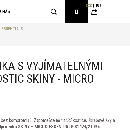
CZK
EUR
PŘIHLÁŠENÍ
O NÁS
Hledat
Nákupní
RO ESSENTIALS
košík
KA S VYJÍMATELNÝMI
STIC SKINY - MICRO
, bez kompromisů. Zapomeňte na tlačící kostice, škrábavé švy a
dprsenka SKINY – MICRO ESSENTIALS 81474/2409
s