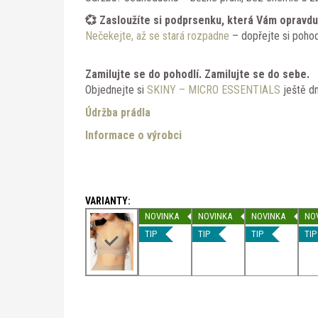
💞 Zasloužíte si podprsenku, která Vám opravdu
Nečekejte, až se stará rozpadne
– dopřejte si pohod
Zamilujte se do pohodlí. Zamilujte se do sebe.
Objednejte si
SKINY – MICRO ESSENTIALS
ještě dn
Údržba prádla
Informace o výrobci
NOVINKA
NOVINKA
NOVINKA
NO
TIP
TIP
TIP
TIP