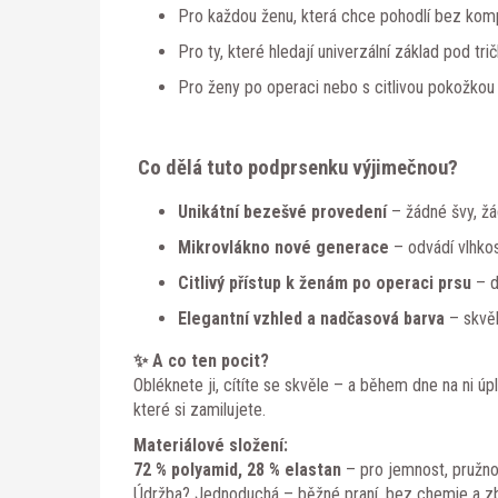
Pro každou ženu, která chce pohodlí bez kom
Pro ty, které hledají univerzální základ pod trič
Pro ženy po operaci nebo s citlivou pokožkou –
Co dělá tuto podprsenku výjimečnou?
Unikátní bezešvé provedení
– žádné švy, žá
Mikrovlákno nové generace
– odvádí vlhkos
Citlivý přístup k ženám po operaci prsu
– di
Elegantní vzhled a nadčasová barva
– skvěl
✨ A co ten pocit?
Obléknete ji, cítíte se skvěle – a během dne na ni 
které si zamilujete.
Materiálové složení:
72 % polyamid, 28 % elastan
– pro jemnost, pružnos
Údržba? Jednoduchá – běžné praní, bez chemie a z