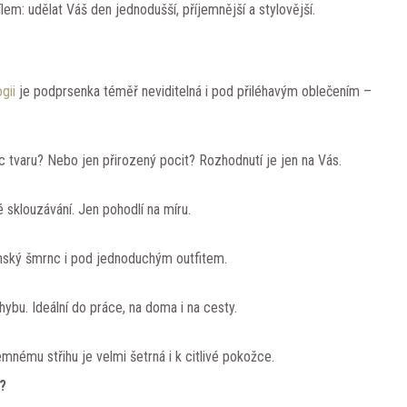
em: udělat Váš den jednodušší, příjemnější a stylovější.
ogii
je podprsenka téměř neviditelná i pod přiléhavým oblečením –
 tvaru? Nebo jen přirozený pocit? Rozhodnutí je jen na Vás.
 sklouzávání. Jen pohodlí na míru.
enský šmrnc i pod jednoduchým outfitem.
ybu. Ideální do práce, na doma i na cesty.
nému střihu je velmi šetrná i k citlivé pokožce.
?