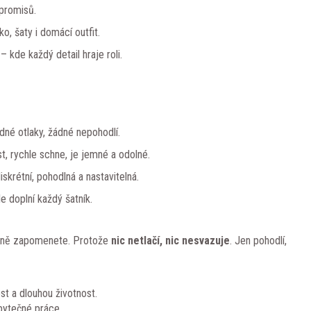
promisů.
ko, šaty i domácí outfit.
 kde každý detail hraje roli.
dné otlaky, žádné nepohodlí.
t, rychle schne, je jemné a odolné.
skrétní, pohodlná a nastavitelná.
e doplní každý šatník.
úplně zapomenete. Protože
nic netlačí, nic nesvazuje
. Jen pohodlí,
t a dlouhou životnost.
bytečné práce.