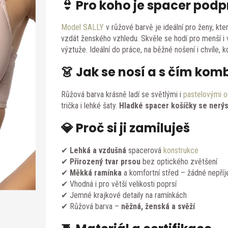
👙 Pro koho je spacer podp
Model SALLY
v růžové barvě je ideální pro ženy, kte
vzdát ženského vzhledu. Skvěle se hodí pro menší i v
výztuže. Ideální do práce, na běžné nošení i chvíle,
👗 Jak se nosí a s čím kom
Růžová barva krásně ladí se světlými i
pastelovými o
trička i lehké šaty.
Hladké spacer košíčky se nerýsuj
💎 Proč si ji zamiluješ
✔
Lehká a vzdušná
spacerová
konstrukce
✔
Přirozený tvar prsou
bez optického zvětšení
✔
Měkká ramínka
a komfortní střed – žádné nepříj
✔ Vhodná i pro větší velikosti poprsí
✔ Jemné krajkové detaily na ramínkách
✔ Růžová barva –
něžná, ženská a svěží