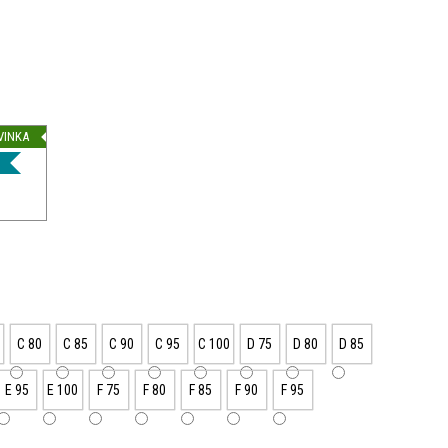
VINKA
C 80
C 85
C 90
C 95
C 100
D 75
D 80
D 85
E 95
E 100
F 75
F 80
F 85
F 90
F 95