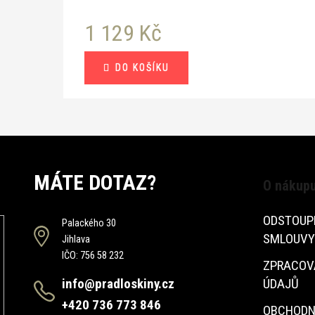
1 129 Kč
Měrná
DO KOŠÍKU
cena:
MÁTE DOTAZ?
O nákup
ODSTOUP
Palackého 30
SMLOUVY
Jihlava
IČO: 756 58 232
ZPRACOV
info@pradloskiny.cz
ÚDAJŮ
+420 736 773 846
OBCHODN