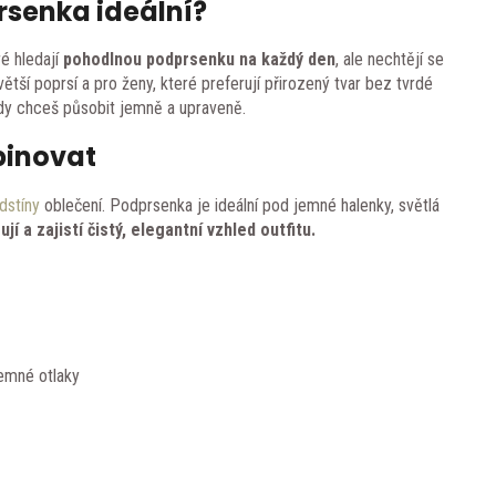
rsenka ideální?
ré hledají
pohodlnou podprsenku na každý den
, ale nechtějí se
ětší poprsí a pro ženy, které preferují přirozený tvar bez tvrdé
 kdy chceš působit jemně a upraveně.
binovat
dstíny
oblečení. Podprsenka je ideální pod jemné halenky, světlá
í a zajistí čistý, elegantní vzhled outfitu.
emné otlaky