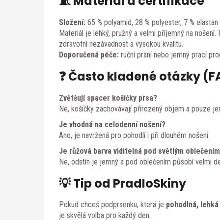
🧵 Materiál a certifikace
Složení:
65 % polyamid, 28 % polyester, 7 % elastan
Materiál je lehký, pružný a velmi příjemný na nošení
zdravotní nezávadnost a vysokou kvalitu.
Doporučená péče:
ruční praní nebo jemný prací pro
❓ Často kladené otázky (F
Zvětšují spacer košíčky prsa?
Ne, košíčky zachovávají přirozený objem a pouze jem
Je vhodná na celodenní nošení?
Ano, je navržená pro pohodlí i při dlouhém nošení.
Je růžová barva viditelná pod světlým oblečení
Ne, odstín je jemný a pod oblečením působí velmi d
💡 Tip od PradloSkiny
Pokud chceš podprsenku, která je
pohodlná, lehká
je skvělá volba pro každý den.