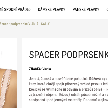
KÉ SPODNÍ PRÁDLO
DÁMSKÉ PLAVKY
PÁNSKÉ PLAVKY
Spacer podprsenka VIANIA - SALLY
Co potřebujete najít?
SPACER PODPRSENKA
ZNAČKA:
Viania
Jemná, ženská a neuvěřitelně pohodlná.
Růžová spa
Doporučujeme
ženy, které chtějí spojit přirozený vzhled prsou s l
košíčků je výjimečně prodyšná a přizpůsobivá
– j
zvýraznění objemu. Růžový odstín působí něžně a sv
nenápadná i pod jemnými materiály. Decentní krajko