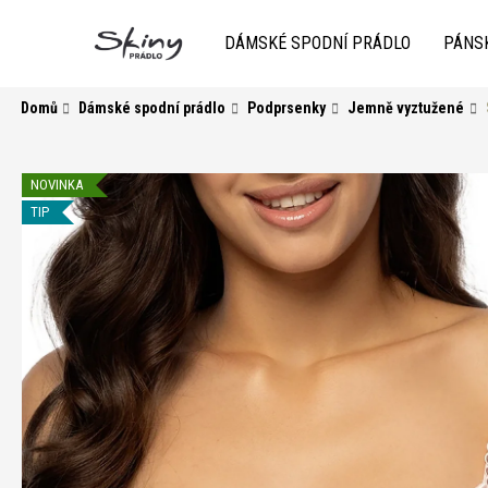
K
Přejít
na
o
DÁMSKÉ SPODNÍ PRÁDLO
PÁNS
obsah
Zpět
do
Zpět
š
obchodu
do
í
Domů
Dámské spodní prádlo
Podprsenky
Jemně vyztužené
k
obchodu
NOVINKA
TIP
HLEDAT