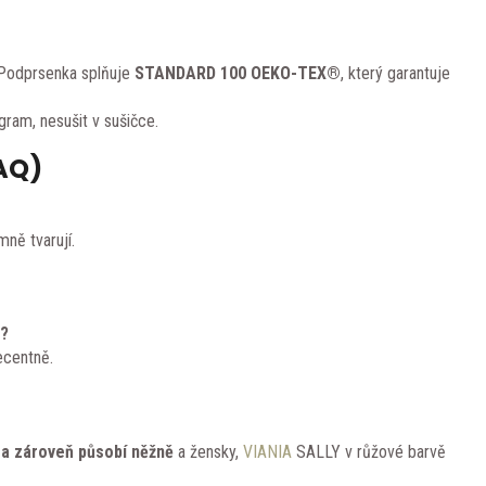
. Podprsenka splňuje
STANDARD 100 OEKO-TEX®
, který garantuje
gram, nesušit v sušičce.
AQ)
ně tvarují.
m?
ecentně.
 a zároveň působí něžně
a žensky,
VIANIA
SALLY v růžové barvě