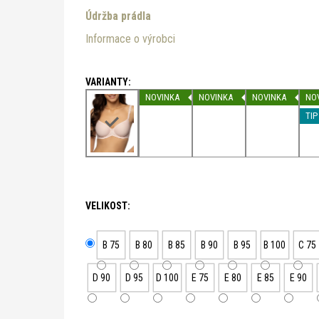
Údržba prádla
Přihlaste se k odběru našich novinek a slev
Informace o výrobci
Chci novinky do e-mailu
NOVINKA
NOVINKA
NOVINKA
NO
Zásady zpracování osobních údajů.
TIP
VELIKOST:
B 75
B 80
B 85
B 90
B 95
B 100
C 75
D 90
D 95
D 100
E 75
E 80
E 85
E 90