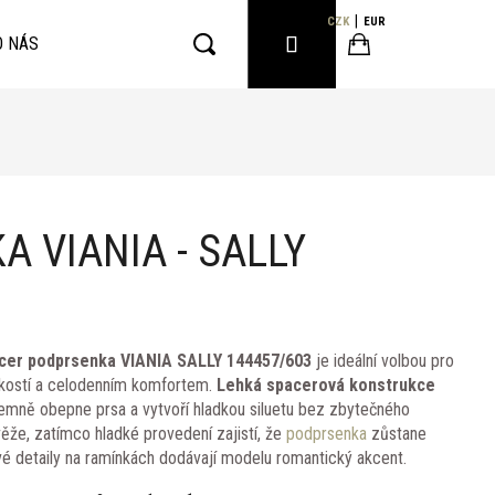
CZK
EUR
PŘIHLÁŠENÍ
O NÁS
Hledat
Nákupní
košík
 VIANIA - SALLY
cer podprsenka VIANIA SALLY 144457/603
je ideální volbou pro
ehkostí a celodenním komfortem.
Lehká spacerová konstrukce
emně obepne prsa a vytvoří hladkou siluetu bez zbytečného
ěže, zatímco hladké provedení zajistí, že
podprsenka
zůstane
vé detaily na ramínkách dodávají modelu romantický akcent.