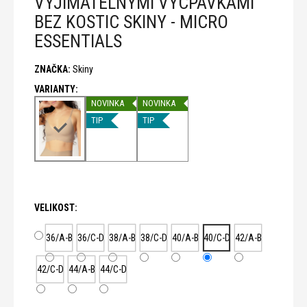
VYJÍMATELNÝMI VYCPÁVKAMI
č
u
BEZ KOSTIC SKINY - MICRO
j
ESSENTIALS
e
m
ZNAČKA:
Skiny
e
NOVINKA
NOVINKA
TIP
TIP
VELIKOST:
36/A-B
36/C-D
38/A-B
38/C-D
40/A-B
40/C-D
42/A-B
42/C-D
44/A-B
44/C-D