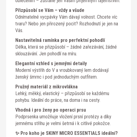
oblečením – zůstane jen Vaším příjemným tajemstvím.
Přizpůsobí se Vám – vždy a všude
Odnímatelné vycpávky Vám dávají volnost. Chcete víc
tvaru? Nebo jen přirozený pocit? Rozhodnutí je jen na
Vás.
Nastavitelná ramínka pro perfektní pohodlí
Délka, která se přizpůsobí – žádné zařezávání, žádné
sklouzávání. Jen pohodlí na míru.
Elegantní vzhled s jemnými detaily
Moderní výstřih do V a vroubkovaný lem dodávají
ženský šmrnc i pod jednoduchým outfitem.
Pružný materiál z mikrovlákna
Lehký, měkký, elastický – přizpůsobí se každému
pohybu. Ideální do práce, na doma i na cesty.
Vhodná i pro ženy po operaci prsu
Podprsenka umožňuje vložení prsní protézy a díky
jemnému střihu je velmi šetrná i k citlivé pokožce.
✨ Pro koho je SKINY MICRO ESSENTIALS ideální?