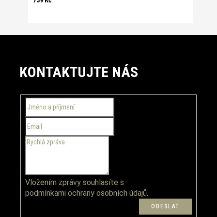
739 Kč
Z
á
KONTAKTUJTE NÁS
p
a
t
í
Vložením zprávy souhlasíte s
podmínkami ochrany osobních údajů.