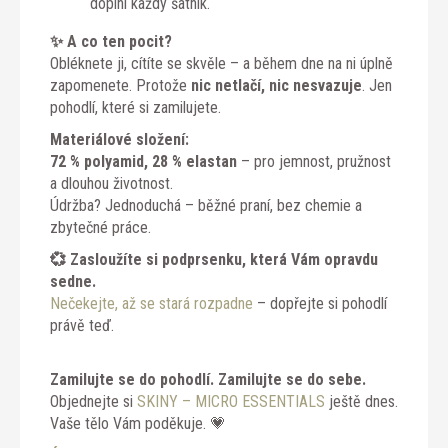
doplní každý šatník.
✨ A co ten pocit?
Obléknete ji, cítíte se skvěle – a během dne na ni úplně
zapomenete. Protože
nic netlačí, nic nesvazuje
. Jen
pohodlí, které si zamilujete.
Materiálové složení:
72 % polyamid, 28 % elastan
– pro jemnost, pružnost
a dlouhou životnost.
Údržba? Jednoduchá – běžné praní, bez chemie a
zbytečné práce.
💞 Zasloužíte si podprsenku, která Vám opravdu
sedne.
Nečekejte, až se stará rozpadne
– dopřejte si pohodlí
právě teď.
Zamilujte se do pohodlí. Zamilujte se do sebe.
Objednejte si
SKINY – MICRO ESSENTIALS
ještě dnes.
Vaše tělo Vám poděkuje. 💗