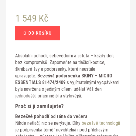
1 549 Kč
Měrná
DO KOŠÍKU
cena:
Absolutní pohodlí, sebevědomí a jistota – každý den,
bez kompromisů. Zapomeňte na tlačící kostice,
škrábavé švy a podprsenky, které neustále
upravujete.
Bezešvá podprsenka SKINY – MICRO
ESSENTIALS 81474/2409
s vyjímatelnými vycpávkami
byla navržena s jediným cílem: udělat Váš den
jednodušší, příjemnější a stylovější.
Proč si ji zamilujete?
Bezešvé pohodlí od rána do večera
Nikde netlačí, nic se nerýsuje. Díky
bezešvé technologii
je podprsenka téměř neviditelná i pod přiléhavým