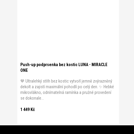
Push-up podprsenka bez kostic LUNA - MIRACLE
ONE
🤎 Ultralehký střih bez kostic vytvoří jemně zvýrazněný
dekolt a zajistí maximální pohodlí po celý den. ✨ Hebké
mikrovlákno, odnímatelná ramínka a pružné provedení
se dokonale...
1 449 Kč