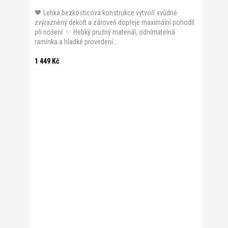
🖤 Lehká bezkosticová konstrukce vytvoří svůdně
zvýrazněný dekolt a zároveň dopřeje maximální pohodlí
při nošení. ✨ Hebký pružný materiál, odnímatelná
ramínka a hladké provedení...
1 449 Kč