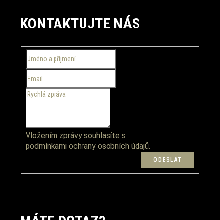
Z
á
KONTAKTUJTE NÁS
p
a
t
í
Vložením zprávy souhlasíte s
podmínkami ochrany osobních údajů.