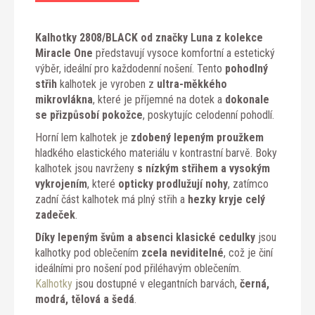
Kalhotky 2808/BLACK od značky Luna z kolekce
Miracle One
představují vysoce komfortní a estetický
výběr, ideální pro každodenní nošení. Tento
pohodlný
střih
kalhotek je vyroben z
ultra-měkkého
mikrovlákna
, které je příjemné na dotek a
dokonale
se přizpůsobí pokožce
, poskytujíc celodenní pohodlí.
Horní lem kalhotek je
zdobený lepeným proužkem
hladkého elastického materiálu v kontrastní barvě. Boky
kalhotek jsou navrženy
s nízkým střihem a vysokým
vykrojením
, které
opticky prodlužují nohy
, zatímco
zadní část kalhotek má plný střih a
hezky kryje celý
zadeček
.
Díky lepeným švům a absenci klasické cedulky
jsou
kalhotky pod oblečením
zcela neviditelné
, což je činí
ideálními pro nošení pod přiléhavým oblečením.
Kalhotky
jsou dostupné v elegantních barvách,
černá,
modrá, tělová a šedá
.