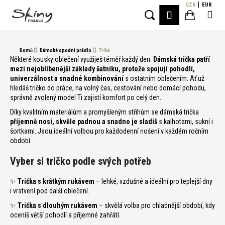
K
Přejít
CZK
EUR
Me
PŘIHLÁŠE
na
o
Hledat
Nákupní
obsah
Zpět
Zpět
š
í
košík
Domů
Dámské spodní prádlo
Trika
C
k
Některé kousky oblečení využiješ téměř každý den.
Dámská trička patří
o
mezi nejoblíbenější základy šatníku, protože spojují pohodlí,
univerzálnost a snadné kombinování
s ostatním oblečením. Ať už
p
hledáš tričko do práce, na volný čas, cestování nebo domácí pohodu,
o
správně zvolený model Ti zajistí komfort po celý den.
t
Díky kvalitním materiálům a promyšleným střihům se dámská trička
ř
příjemně nosí, skvěle padnou a snadno je sladíš
s kalhotami, sukní i
šortkami. Jsou ideální volbou pro každodenní nošení v každém ročním
e
období.
b
u
Vyber si tričko podle svých potřeb
j
✨
Trička s krátkým rukávem
– lehké, vzdušné a ideální pro teplejší dny
e
i vrstvení pod další oblečení.
t
✨
Trička s dlouhým rukávem
– skvělá volba pro chladnější období, kdy
e
oceníš větší pohodlí a příjemné zahřátí.