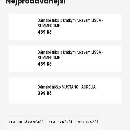
Nejprodávanější
č
u
j
e
Dámské triko s krátkým rukávem LISCA -
m
SUMMERTIME
489 Kč
e
Dámské triko s krátkým rukávem LISCA -
SUMMERTIME
489 Kč
Dámské tričko MUSTANG - AURELIA
399 Kč
Ř
a
NEJPRODÁVANĚJŠÍ
NEJLEVNĚJŠÍ
NEJDRAŽŠÍ