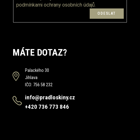
i
podmínkami ochrany osobních údajů.
s
u
MÁTE DOTAZ?
Palackého 30
Jihlava
IČO: 756 58 232
info@pradloskiny.cz
+420 736 773 846