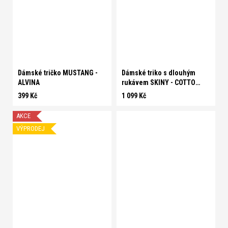
S
M
L
XL
XXL
S
Dámské tričko MUSTANG -
Dámské triko s dlouhým
ALVINA
rukávem SKINY - COTTON
ESSENTIALS
399 Kč
1 099 Kč
AKCE
VÝPRODEJ