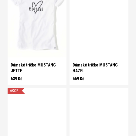
S
M
L
XL
M
L
Dámské tričko MUSTANG -
Dámské tričko MUSTANG -
JETTE
HAZEL
639 Kč
559 Kč
AKCE