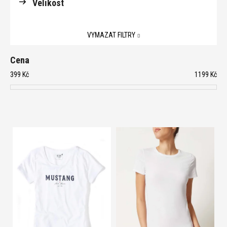
Velikost
VYMAZAT FILTRY
Cena
399
Kč
1199
Kč
V
ý
p
i
s
p
r
o