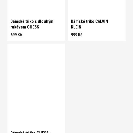
S
M
Dámské triko s dlouhým
Dámské triko CALVIN
rukávem GUESS
KLEIN
699 Kč
999 Kč
S
L