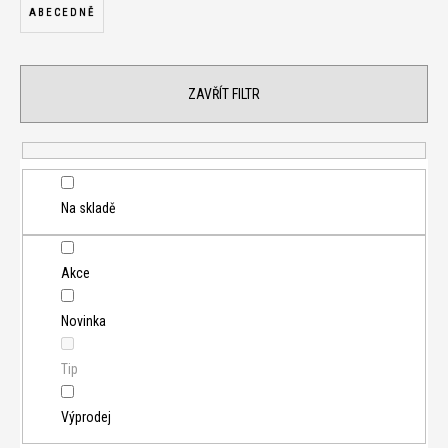
z
ABECEDNĚ
e
n
í
ZAVŘÍT FILTR
p
r
o
d
u
Na skladě
k
t
Akce
ů
Novinka
Tip
Výprodej