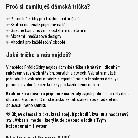
n
Proč si zamiluješ dámská trička?
a
j
✨ Pohodlné střihy pro každodenní nošení
í
✨ Kvalitní materiály příjemné na těle
✨ Snadné kombinování s ostatním oblečením
t
✨ Moderní i nadčasové designy
?
✨ Vhodná pro každé roční období
Jaká trička u nás najdeš?
V nabídce PrádloSkiny najdeš dámská
trička s krátkým
i
dlouhým
T
rukávem
v různých střizích, barvách a stylech. Vybrat si můžeš
jednoduché základní modely, elegantní trička s ženskými detaily i
pohodlné volnočasové kousky pro každodenní nošení.
Kvalitní zpracování a příjemné materiály
zajistí pohodlí po celý den a
D
dlouhou životnost. Dámské tričko se tak stane nepostradatelnou
o
součástí Tvého šatníku.
p
💖
Objev dámská trička, která spojují pohodlí, kvalitu a nadčasový
o
styl. Vyber si model, který bude dokonale ladit s Tvým
r
každodenním životem.
u