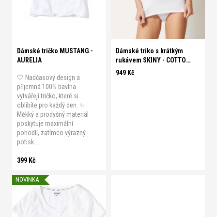
d
u
S
M
L
XL
XXL
M
k
t
Dámské tričko MUSTANG -
Dámské triko s krátkým
ů
AURELIA
rukávem SKINY - COTTON
ESSENTIALS
949 Kč
🤍 Nadčasový design a
příjemná 100% bavlna
vytvářejí tričko, které si
oblíbíte pro každý den. ✨
Měkký a prodyšný materiál
poskytuje maximální
pohodlí, zatímco výrazný
potisk...
399 Kč
NOVINKA