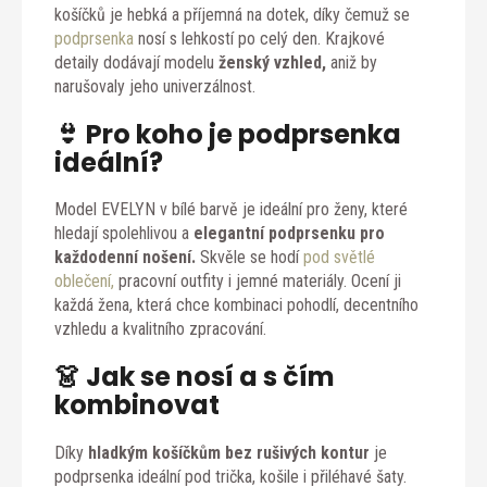
košíčků je hebká a příjemná na dotek, díky čemuž se
podprsenka
nosí s lehkostí po celý den. Krajkové
detaily dodávají modelu
ženský vzhled,
aniž by
narušovaly jeho univerzálnost.
👙 Pro koho je podprsenka
ideální?
Model EVELYN v bílé barvě je ideální pro ženy, které
hledají spolehlivou a
elegantní podprsenku pro
každodenní nošení.
Skvěle se hodí
pod světlé
oblečení,
pracovní outfity i jemné materiály. Ocení ji
každá žena, která chce kombinaci pohodlí, decentního
vzhledu a kvalitního zpracování.
👗 Jak se nosí a s čím
kombinovat
Díky
hladkým košíčkům bez rušivých kontur
je
podprsenka ideální pod trička, košile i přiléhavé šaty.