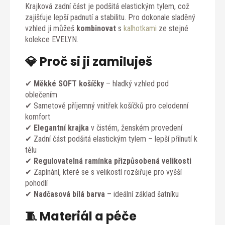
Krajková zadní část je podšitá elastickým tylem, což
zajišťuje lepší padnutí a stabilitu. Pro dokonale sladěný
vzhled ji můžeš
kombinovat
s
kalhotkami
ze stejné
kolekce EVELYN.
💎 Proč si ji zamiluješ
✔
Měkké SOFT košíčky
– hladký vzhled pod
oblečením
✔ Sametově příjemný vnitřek košíčků pro celodenní
komfort
✔
Elegantní krajka
v čistém, ženském provedení
✔ Zadní část podšitá elastickým tylem – lepší přilnutí k
tělu
✔
Regulovatelná ramínka přizpůsobená velikosti
✔ Zapínání, které se s velikostí rozšiřuje pro vyšší
pohodlí
✔
Nadčasová bílá barva
– ideální základ šatníku
🧵 Materiál a péče