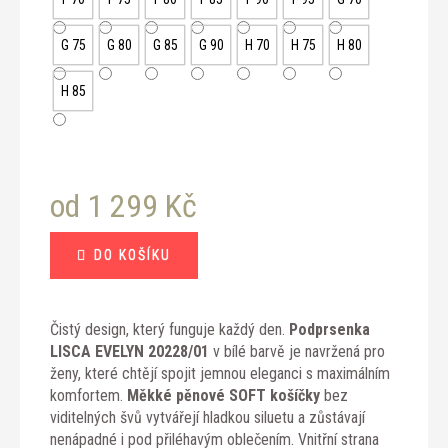
G 75
G 80
G 85
G 90
H 70
H 75
H 80
H 85
od
1 299 Kč
Měrná
DO KOŠÍKU
cena:
Čistý design, který funguje každý den.
Podprsenka
LISCA EVELYN 20228/01
v bílé barvě je navržená pro
ženy, které chtějí spojit jemnou eleganci s maximálním
komfortem.
Měkké pěnové SOFT košíčky
bez
viditelných švů vytvářejí hladkou siluetu a zůstávají
nenápadné i pod přiléhavým oblečením. Vnitřní strana