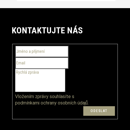
Z
á
KONTAKTUJTE NÁS
p
a
t
í
Vložením zprávy souhlasíte s
podmínkami ochrany osobních údajů.