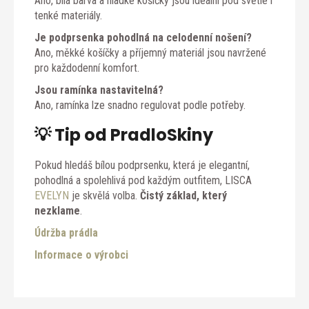
Ano, bílá barva a hladké košíčky jsou ideální pod světlé i
tenké materiály.
Je podprsenka pohodlná na celodenní nošení?
Ano, měkké košíčky a příjemný materiál jsou navržené
pro každodenní komfort.
Jsou ramínka nastavitelná?
Ano, ramínka lze snadno regulovat podle potřeby.
💡 Tip od PradloSkiny
Pokud hledáš bílou podprsenku, která je elegantní,
pohodlná a spolehlivá pod každým outfitem, LISCA
EVELYN
je skvělá volba.
Čistý základ, který
nezklame
.
Údržba prádla
Informace o výrobci