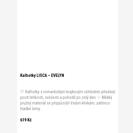
Kalhotky LISCA – EVELYN
🤍 Kalhotky s romantickým krajkovým vzhledem přinášejí
pocit lehkosti, svěžesti a pohodlí po celý den. ✨ Měkký
pružný materiál se přizpůsobí Vašim křivkám, zatímco
hladké lemy...
619 Kč