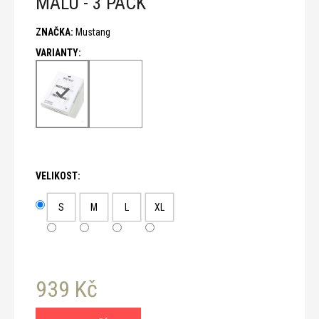
MALU - 3 PACK
č
u
ZNAČKA:
Mustang
j
e
m
e
VELIKOST:
S
M
L
XL
939 Kč
Měrná