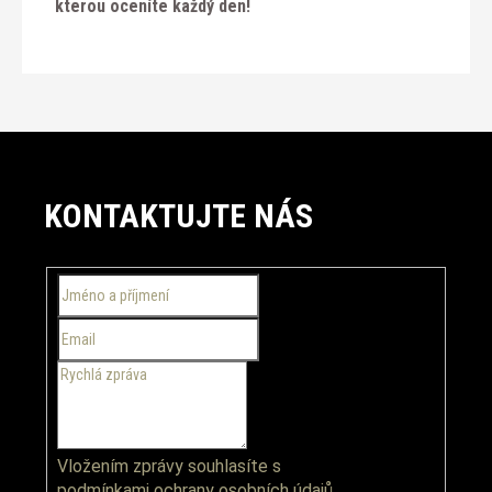
kterou oceníte každý den!
Z
á
KONTAKTUJTE NÁS
p
a
t
í
Vložením zprávy souhlasíte s
podmínkami ochrany osobních údajů.