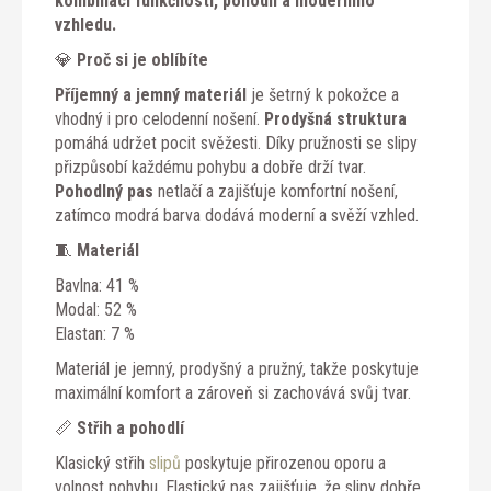
kombinaci funkčnosti, pohodlí a moderního
vzhledu.
💎
Proč si je oblíbíte
Příjemný a jemný materiál
je šetrný k pokožce a
vhodný i pro celodenní nošení.
Prodyšná struktura
pomáhá udržet pocit svěžesti. Díky pružnosti se slipy
přizpůsobí každému pohybu a dobře drží tvar.
Pohodlný pas
netlačí a zajišťuje komfortní nošení,
zatímco modrá barva dodává moderní a svěží vzhled.
🧵
Materiál
Bavlna: 41 %
Modal: 52 %
Elastan: 7 %
Materiál je jemný, prodyšný a pružný, takže poskytuje
maximální komfort a zároveň si zachovává svůj tvar.
📏
Střih a pohodlí
Klasický střih
slipů
poskytuje přirozenou oporu a
volnost pohybu. Elastický pas zajišťuje, že slipy dobře