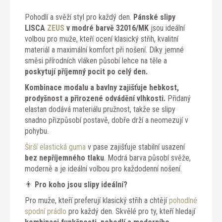
Pohodlí a svěží styl pro každý den.
Pánské slipy
LISCA
ZEUS
v modré barvě 32016/MK
jsou ideální
volbou pro muže, kteří ocení klasický střih, kvalitní
materiál a maximální komfort při nošení. Díky jemné
směsi přírodních vláken působí lehce na těle a
poskytují příjemný pocit po celý den.
Kombinace modalu a bavlny zajišťuje hebkost,
prodyšnost a přirozené odvádění vlhkosti.
Přidaný
elastan dodává materiálu pružnost, takže se slipy
snadno přizpůsobí postavě, dobře drží a neomezují v
pohybu.
Širší elastická guma
v pase zajišťuje stabilní usazení
bez nepříjemného tlaku
. Modrá barva působí svěže,
moderně a je ideální volbou pro každodenní nošení.
👨
Pro koho jsou slipy ideální?
Pro muže, kteří preferují klasický střih a chtějí
pohodlné
spodní prádlo
pro každý den. Skvělé pro ty, kteří hledají