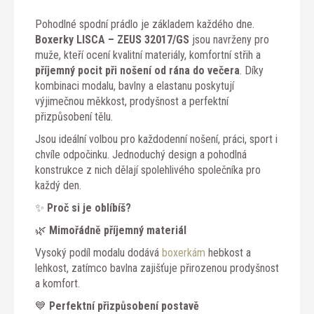
Pohodlné spodní prádlo je základem každého dne.
Boxerky LISCA – ZEUS 32017/GS
jsou navrženy pro
muže, kteří ocení kvalitní materiály, komfortní střih a
příjemný pocit při nošení od rána do večera
. Díky
kombinaci modalu, bavlny a elastanu poskytují
výjimečnou měkkost, prodyšnost a perfektní
přizpůsobení tělu.
Jsou ideální volbou pro každodenní nošení, práci, sport i
chvíle odpočinku. Jednoduchý design a pohodlná
konstrukce z nich dělají spolehlivého společníka pro
každý den.
✨
Proč si je oblíbíš?
🌿
Mimořádně příjemný materiál
Vysoký podíl modalu dodává
boxerkám
hebkost a
lehkost, zatímco bavlna zajišťuje přirozenou prodyšnost
a komfort.
💙
Perfektní přizpůsobení postavě