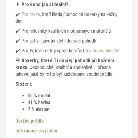
👨
Pro koho jsou ideální?
✔️
Pro muže,
kteří hledají pohodlné boxerky na každý
den
✔️ Pro milovníky kvalitních a příjemných materiálů
✔️ Pro aktivní životní styl i domácí pohodlí
✔️ Pro ty, kteří chtějí spojit komfort a
jednoduchý styl
💙
Boxerky, které Ti dopřejí pohodlí při každém
kroku.
Jednoduché, kvalitní a spolehlivé – přesně
takové, jaké by mělo být každodenní spodní prádlo.
Složení:
52 % modal
41 % bavlna
7 % elastan
Údržba prádla
Informace o výrobci