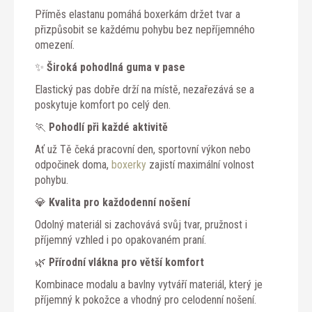
Příměs elastanu pomáhá boxerkám držet tvar a
přizpůsobit se každému pohybu bez nepříjemného
omezení.
✨
Široká pohodlná guma v pase
Elastický pas dobře drží na místě, nezařezává se a
poskytuje komfort po celý den.
🏃
Pohodlí při každé aktivitě
Ať už Tě čeká pracovní den, sportovní výkon nebo
odpočinek doma,
boxerky
zajistí maximální volnost
pohybu.
💎
Kvalita pro každodenní nošení
Odolný materiál si zachovává svůj tvar, pružnost i
příjemný vzhled i po opakovaném praní.
🌿
Přírodní vlákna pro větší komfort
Kombinace modalu a bavlny vytváří materiál, který je
příjemný k pokožce a vhodný pro celodenní nošení.