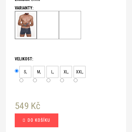
č
u
j
e
m
e
VELIKOST:
S,
M,
L,
XL,
XXL,
549 Kč
Měrná
DO KOŠÍKU
cena: