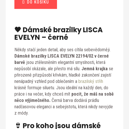
DO KOŠÍKU
cena:
🖤 Dámské brazilky
LISCA
EVELYN
– černé
Někdy stačí jeden detail, aby ses cítila sebevědoměji.
Dámské brazilky LISCA EVELYN 22194/02 v černé
barvě
jsou ztělesněním elegantní smyslnosti, která
nepůsobí okázale, ale přesto má sílu.
Jemná krajka
se
přirozeně přizpůsobí křivkám, hladké zakončení zajistí
nenápadný vzhled pod oblečením a
brazilský střih
krásně formuje siluetu. Jsou ideální na každý den, do
práce i na večer, kdy chceš mít
pocit, že máš na sobě
něco výjimečného.
Černá barva dodává prádlu
nadčasovou eleganci a sebejistotu, která nikdy nevyjde
z módy.
👙 Pro koho jsou
dámské