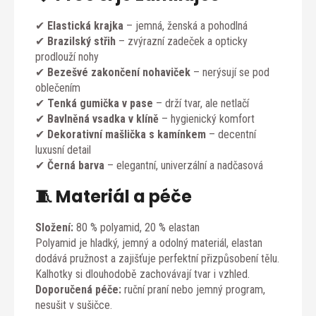
✔
Elastická krajka
– jemná, ženská a pohodlná
✔
Brazilský střih
– zvýrazní zadeček a opticky
prodlouží nohy
✔
Bezešvé zakončení nohaviček
– nerýsují se pod
oblečením
✔
Tenká gumička v pase
– drží tvar, ale netlačí
✔
Bavlněná vsadka v klíně
– hygienický komfort
✔
Dekorativní mašlička s kamínkem
– decentní
luxusní detail
✔
Černá barva
– elegantní, univerzální a nadčasová
🧵 Materiál a péče
Složení:
80 % polyamid, 20 % elastan
Polyamid je hladký, jemný a odolný materiál, elastan
dodává pružnost a zajišťuje perfektní přizpůsobení tělu.
Kalhotky si dlouhodobě zachovávají tvar i vzhled.
Doporučená péče:
ruční praní nebo jemný program,
nesušit v sušičce.