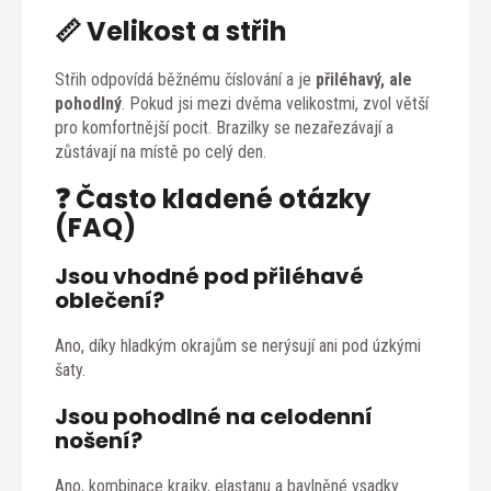
📏 Velikost a střih
Střih odpovídá běžnému číslování a je
přiléhavý, ale
pohodlný
. Pokud jsi mezi dvěma velikostmi, zvol větší
pro komfortnější pocit. Brazilky se nezařezávají a
zůstávají na místě po celý den.
❓ Často kladené otázky
(FAQ)
Jsou vhodné pod přiléhavé
oblečení?
Ano, díky hladkým okrajům se nerýsují ani pod úzkými
šaty.
Jsou pohodlné na celodenní
nošení?
Ano, kombinace krajky, elastanu a bavlněné vsadky