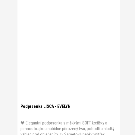
Podprsenka LISCA - EVELYN
🖤 Elegantní podprsenka s měkkými SOFT košíčky a
jemnou krajkou nabídne přirozený tvar, pohodlí a hladký
vzhled pod oblečením. ✨ Sametově hebký vnitřek