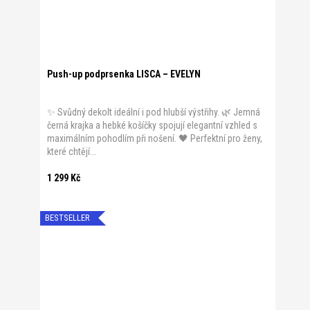
Push-up podprsenka LISCA – EVELYN
✨ Svůdný dekolt ideální i pod hlubší výstřihy. 🌿 Jemná
černá krajka a hebké košíčky spojují elegantní vzhled s
maximálním pohodlím při nošení. 🖤 Perfektní pro ženy,
které chtějí...
1 299 Kč
BESTSELLER