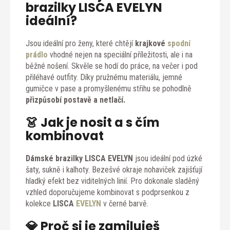
brazilky LISCA EVELYN
ideální?
Jsou ideální pro ženy, které chtějí
krajkové
spodní
prádlo
vhodné nejen na speciální příležitosti, ale i na
běžné nošení. Skvěle se hodí do práce, na večer i pod
přiléhavé outfity. Díky pružnému materiálu, jemné
gumičce v pase a promyšlenému střihu se pohodlně
přizpůsobí postavě a netlačí.
👗 Jak je nosit a s čím
kombinovat
Dámské brazilky LISCA EVELYN
jsou ideální pod úzké
šaty, sukně i kalhoty. Bezešvé okraje nohaviček zajišťují
hladký efekt bez viditelných linií. Pro dokonale sladěný
vzhled doporučujeme kombinovat s podprsenkou z
kolekce
LISCA
EVELYN
v černé barvě.
💎 Proč si je zamiluješ