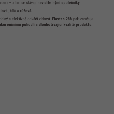
anami – a tím se stávají
neviditelnými společníky
.
lová, bílá a růžová.
dolný a efektivně odvádí vlhkost.
Elastan 28%
pak zaručuje
kurenčnímu pohodlí a dlouhotrvající kvalitě produktu.