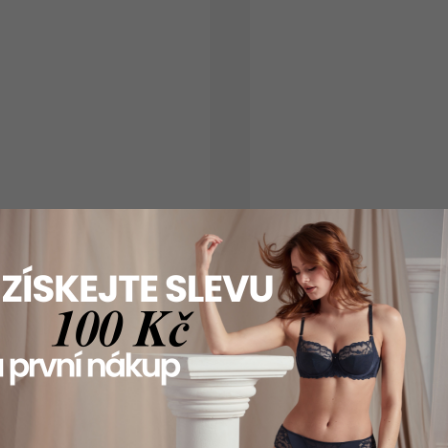
Bezešvé kalhotky SKINY - MIC
639 Kč