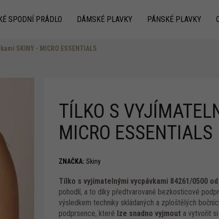
KÉ SPODNÍ PRÁDLO
DÁMSKÉ PLAVKY
PÁNSKÉ PLAVKY
ávkami SKINY - MICRO ESSENTIALS
Co potřebujete najít?
TÍLKO S VYJÍMATEL
MICRO ESSENTIALS
Doporučujeme
ZNAČKA:
Skiny
Tílko s vyjímatelnými vycpávkami 84261/0500 o
pohodlí, a to díky předtvarované bezkosticové po
výsledkem techniky skládaných a zploštělých boční
podprsence, které
lze snadno vyjmout
a vytvořit s