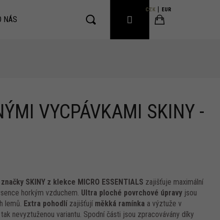
CZK
EUR
PŘIHLÁŠENÍ
O NÁS
Hledat
Nákupní
košík
NÝMI VYCPÁVKAMI SKINY -
d značky SKINY z klekce MICRO ESSENTIALS
zajišťuje maximální
dprsence horkým vzduchem.
Ultra ploché povrchové úpravy
jsou
ch lemů.
Extra pohodlí
zajišťují
měkká ramínka
a výztuže v
i tak nevyztuženou variantu. Spodní části jsou zpracovávány díky