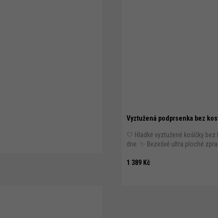
Vyztužená podprsenka bez kos
🤍 Hladké vyztužené košíčky bez 
dne. ✨ Bezešvé ultra ploché zprac
1 389 Kč