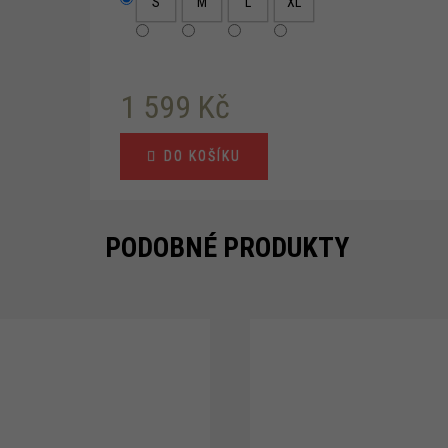
S
M
L
XL
1 599 Kč
Měrná
DO KOŠÍKU
cena:
PODOBNÉ PRODUKTY