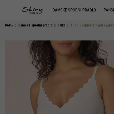
K
Přejít
na
o
DÁMSKÉ SPODNÍ PRÁDLO
PÁNS
obsah
Zpět
do
Zpět
š
obchodu
do
í
Domů
Dámské spodní prádlo
Tílka
Tílko s vyjímatelnými vycp
k
obchodu
HLEDAT