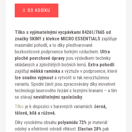
Měrná
DO KOŠÍKU
cena:
Tílko s vyjímatelnými vycpávkami 84261/7665 od
značky SKINY z klekce MICRO ESSENTIALS
zajišťuje
maximální pohodlí, a to díky předtvarované
bezkosticové podprsence horkým vzduchem.
Ultra
ploché povrchové úpravy
jsou výsledkem techniky
skládaných a zploštělých bočních lemů.
Extra pohodlí
zajišťují
měkká ramínka
a výztuže v podprsence, které
lze snadno vyjmout
a vytvořit si tak nevyztuženou
variantu. Spodní části jsou zpracovávány díky inovativní
technologii laserového řezání s řeznými hranami – a tím
se stávají
neviditelnými společníky
.
Tílko
je k dispozici v barevných variantách:
černá,
tělová, bílá a růžová.
Díky vysokému obsahu
polyamidu 72%
je materiál
odolný a efektivně odvádí vlhkost.
Elastan 28%
pak