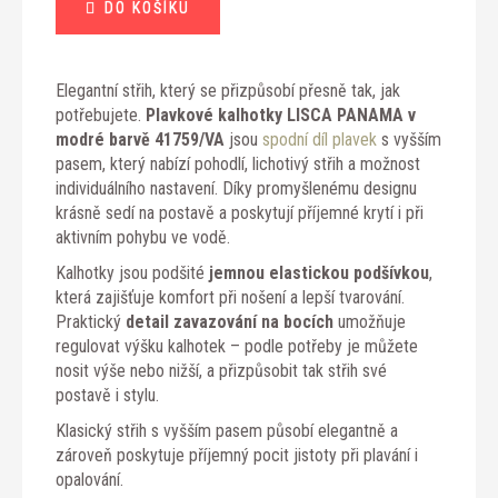
DO KOŠÍKU
Elegantní střih, který se přizpůsobí přesně tak, jak
potřebujete.
Plavkové kalhotky LISCA PANAMA v
modré barvě 41759/VA
jsou
spodní díl plavek
s vyšším
pasem, který nabízí pohodlí, lichotivý střih a možnost
individuálního nastavení. Díky promyšlenému designu
krásně sedí na postavě a poskytují příjemné krytí i při
aktivním pohybu ve vodě.
Kalhotky jsou podšité
jemnou elastickou podšívkou
,
která zajišťuje komfort při nošení a lepší tvarování.
Praktický
detail zavazování na bocích
umožňuje
regulovat výšku kalhotek – podle potřeby je můžete
nosit výše nebo nižší, a přizpůsobit tak střih své
postavě i stylu.
Klasický střih s vyšším pasem působí elegantně a
zároveň poskytuje příjemný pocit jistoty při plavání i
opalování.