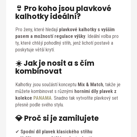
👙 Pro koho jsou plavkové
kalhotky ideální?
Pro ženy, které hledají
plavkové kalhotky s vyšším
pasem a možností regulace výšky
. Ideální volba pro
ty, které chtějí pohodlný střih, jenž lichotí postavě a
poskytuje větší krytí.
☀️ Jak je nosit a s čím
kombinovat
Kalhotky jsou součástí konceptu
Mix & Match
, takže je
můžete kombinovat s různými
horními díly plavek z
kolekce
PANAMA
. Snadno tak vytvoříte plavkový set
přesně podle svého stylu.
💎 Proč si je zamilujete
✔
Spodní díl plavek klasického střihu