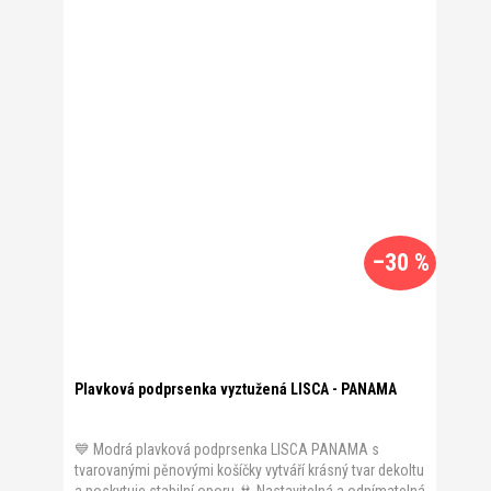
–30 %
Plavková podprsenka vyztužená LISCA - PANAMA
💙 Modrá plavková podprsenka LISCA PANAMA s
tvarovanými pěnovými košíčky vytváří krásný tvar dekoltu
a poskytuje stabilní oporu.👙 Nastavitelná a odnímatelná