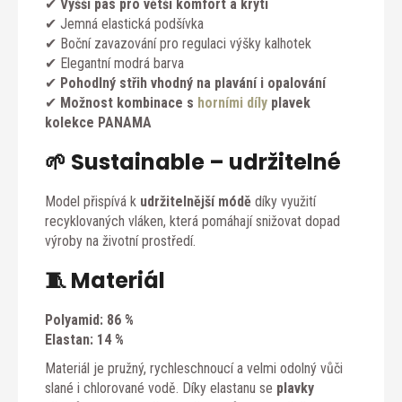
✔
Vyšší pas pro větší komfort a krytí
✔ Jemná elastická podšívka
✔ Boční zavazování pro regulaci výšky kalhotek
✔ Elegantní modrá barva
✔
Pohodlný střih vhodný na plavání i opalování
✔
Možnost kombinace s
horními díly
plavek
kolekce PANAMA
🌱 Sustainable – udržitelné
Model přispívá k
udržitelnější módě
díky využití
recyklovaných vláken, která pomáhají snižovat dopad
výroby na životní prostředí.
🧵 Materiál
Polyamid: 86 %
Elastan: 14 %
Materiál je pružný, rychleschnoucí a velmi odolný vůči
slané i chlorované vodě. Díky elastanu se
plavky