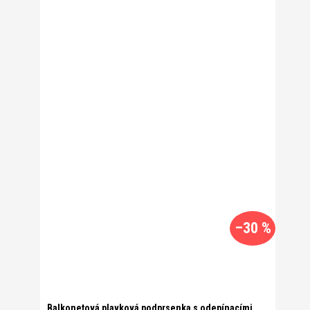
–30 %
Balkonetová plavková podprsenka s odepínacími