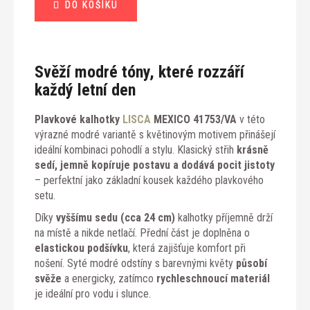
DO KOŠÍKU
Svěží modré tóny, které rozzáří
každý letní den
Plavkové kalhotky
LISCA
MEXICO 41753/VA
v této
výrazné modré variantě s květinovým motivem přinášejí
ideální kombinaci pohodlí a stylu. Klasický střih
krásně
sedí, jemně kopíruje postavu a dodává pocit jistoty
– perfektní jako základní kousek každého plavkového
setu.
Díky
vyššímu sedu (cca 24 cm)
kalhotky příjemně drží
na místě a nikde netlačí. Přední část je doplněna o
elastickou podšívku
, která zajišťuje komfort při
nošení. Syté modré odstíny s barevnými květy
působí
svěže
a energicky, zatímco
rychleschnoucí materiál
je ideální pro vodu i slunce.