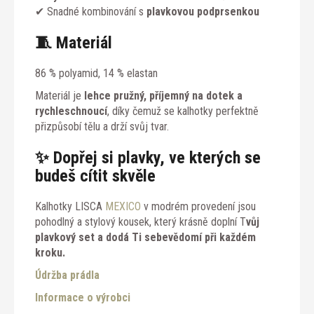
✔ Snadné kombinování s
plavkovou podprsenkou
🧵
Materiál
86 % polyamid, 14 % elastan
Materiál je
lehce pružný, příjemný na dotek a
rychleschnoucí
, díky čemuž se kalhotky perfektně
přizpůsobí tělu a drží svůj tvar.
✨
Dopřej si plavky, ve kterých se
budeš cítit skvěle
Kalhotky LISCA
MEXICO
v modrém provedení jsou
pohodlný a stylový kousek, který krásně doplní T
vůj
plavkový set a dodá Ti sebevědomí při každém
kroku.
Údržba prádla
Informace o výrobci