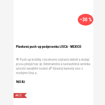
–30 %
Plavková push-up podprsenka LISCA - MEXICO
💙 Push-up košíčky s kosticemi zvýrazní dekolt a dodají
prsou plnější tvar 🎀 Odnímatelná a nastavitelná ramínka
umožní variabilní nošení 🌈 Výrazný barevný vzor s
modrými tóny a...
965 Kč
AKCE