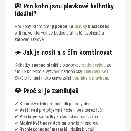
🌸
Pro koho jsou plavkové kalhotky
ideální?
Pro ženy, které chtějí
pohodlné
plavky
klasického
střihu
, ve kterých se budou cítit jistě, uvolněně a
zároveň stylově.
☀️
Jak je nosit a s čím kombinovat
Kalhotky
snadno sladíš
s plavkovou
podprsenkou
ze
stejné kolekce a vytvoříš harmonický
plavkový set
.
Skvěle fungují i jako univerzální
doplňky k plavkám
.
💎
Proč si je zamiluješ
✔
Klasický střih
pro pohodlí po celý den
✔
Vyšší sed
pro příjemné nošení bez zařezávání
✔
Plavkové kalhotky
s elastickou podšívkou
✔
Modrý květinový design
plný letní energie
✔
Rychleschnoucí materiál
ideální k vodě