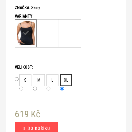
č
u
ZNAČKA:
Skiny
j
e
m
e
VELIKOST:
S
M
L
XL
619 Kč
Měrná
DO KOŠÍKU
cena: