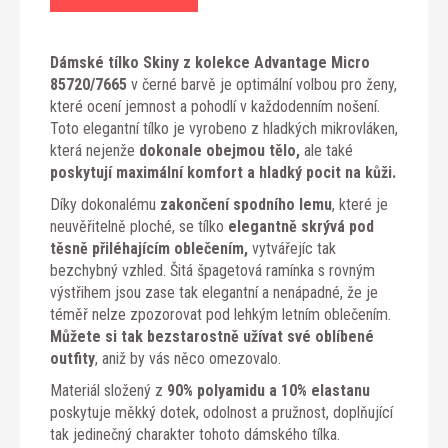
Dámské tílko Skiny z kolekce Advantage Micro
85720/7665
v černé barvě je optimální volbou pro ženy,
které ocení jemnost a pohodlí v každodenním nošení.
Toto elegantní tílko je vyrobeno z hladkých mikrovláken,
která nejenže
dokonale obejmou tělo,
ale také
poskytují maximální komfort a hladký pocit na kůži.
Díky dokonalému
zakončení spodního lemu
, které je
neuvěřitelně ploché, se tílko
elegantně skrývá pod
těsně přiléhajícím oblečením,
vytvářejíc tak
bezchybný vzhled. Šitá špagetová ramínka s rovným
výstřihem jsou zase tak elegantní a nenápadné, že je
téměř nelze zpozorovat pod lehkým letním oblečením.
Můžete si tak bezstarostně užívat své oblíbené
outfity
, aniž by vás něco omezovalo.
Materiál složený z
90% polyamidu a 10% elastanu
poskytuje měkký dotek, odolnost a pružnost, doplňující
tak jedinečný charakter tohoto dámského tílka.