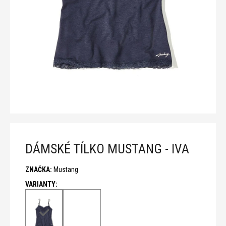
n
a
j
í
t
?
T
DÁMSKÉ TÍLKO MUSTANG - IVA
D
ZNAČKA:
Mustang
o
p
o
r
u