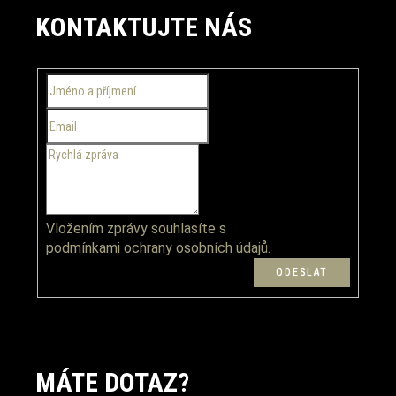
á
KONTAKTUJTE NÁS
p
a
t
í
Vložením zprávy souhlasíte s
podmínkami ochrany osobních údajů.
MÁTE DOTAZ?