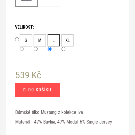
č
u
j
e
m
VELIKOST:
e
S
M
L
XL
539 Kč
Měrná
DO KOŠÍKU
cena:
Dámské tílko Mustang z kolekce Iva.
Materiál - 47% Bavlna, 47% Modal, 6% Single Jersey