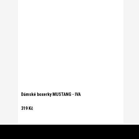
Dámské boxerky MUSTANG - IVA
319 Kč
Z