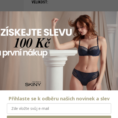
VELIKOST:
B 75
B 80
B 85
B 90
B 95
C 75
C 80
979 Kč
Měrná
DO KOŠÍKU
cena:
PODOBNÉ PRODUKTY
Přihlaste se k odběru našich novinek a slev