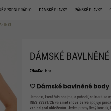
KÉ SPODNÍ PRÁDLO
DÁMSKÉ PLAVKY
PÁNSKÉ PLAVKY
 - INES
Co potřebujete najít?
DÁMSKÉ BAVLNĚNÉ B
ZNAČKA:
Lisca
Doporučujeme
🤍 Dámské bavlněné body 
Jemnost, která Vás obejme, a pohodlí, na které se 
INES 23321/CE
ve
smetanové barvě
spojuje přiroz
vzhled pod oblečením
. Jeden promyšlený kousek, 