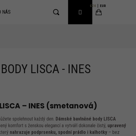
CZK
EUR
PŘIHLÁŠENÍ
O NÁS
Hledat
Nákupní
košík
ODY LISCA - INES
LISCA – INES (smetanová)
můžete spolehnout každý den.
Dámské bavlněné body LISCA
ený komfort s ženskou elegancí a vytváří dokonale čistý,
upravený
který
nahrazuje podprsenku, spodní prádlo i kalhotky
– bez