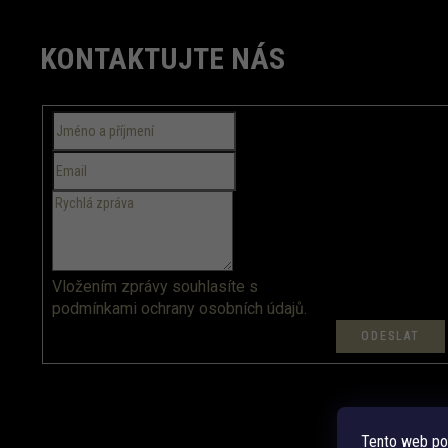
Z
á
KONTAKTUJTE NÁS
p
a
t
í
Vložením zprávy souhlasíte s
podmínkami ochrany osobních údajů.
Tento web po