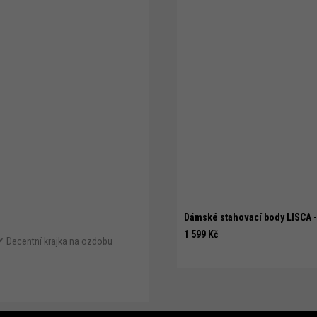
Dámské stahovací body LISCA 
1 599 Kč
 ✔ Decentní krajka na ozdobu