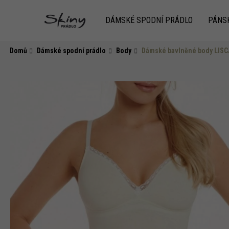
K
Přejít
na
o
DÁMSKÉ SPODNÍ PRÁDLO
PÁNS
obsah
Zpět
do
Zpět
š
obchodu
do
í
Domů
Dámské spodní prádlo
Body
Dámské bavlněné body LISCA
k
obchodu
HLEDAT