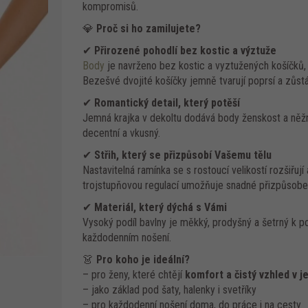
kompromisů.
💎
Proč si ho zamilujete?
✔
Přirozené pohodlí bez kostic a výztuže
Body
je navrženo bez kostic a vyztužených košíčků, 
Bezešvé dvojité košíčky jemně tvarují poprsí a zůstá
✔
Romantický detail, který potěší
Jemná krajka v dekoltu dodává body ženskost a něžný
decentní a vkusný.
✔
Střih, který se přizpůsobí Vašemu tělu
Nastavitelná ramínka se s rostoucí velikostí rozšiřují 
trojstupňovou regulací umožňuje snadné přizpůsoben
✔
Materiál, který dýchá s Vámi
Vysoký podíl bavlny je měkký, prodyšný a šetrný k p
každodenním nošení.
👗
Pro koho je ideální?
– pro ženy, které chtějí
komfort a čistý vzhled v 
– jako základ pod šaty, halenky i svetříky
– pro každodenní nošení doma, do práce i na cesty