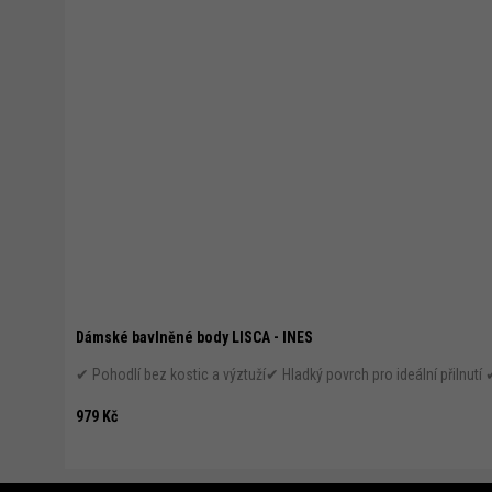
Dámské bavlněné body LISCA - INES
✔ Pohodlí bez kostic a výztuží✔ Hladký povrch pro ideální přilnutí
979 Kč