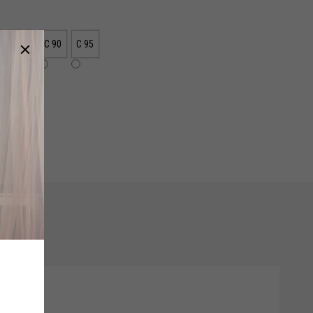
C 85
C 90
C 95