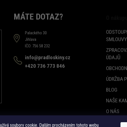
MÁTE DOTAZ?
O nákup
ODSTOUP
Palackého 30
SMLOUVY
Jihlava
IČO: 756 58 232
ZPRACOV
info@pradloskiny.cz
ÚDAJŮ
+420 736 773 846
OBCHODN
ÚDRŽBA 
BLOG
NAŠE KA
O NÁS
KONTAKT
užívá soubory cookie. Dalším procházením tohoto webu