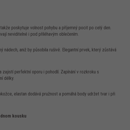
takže poskytuje volnost pohybu a příjemný pocit po celý den.
vají neviditelné i pod přiléhavým oblečením.
 nádech, aniž by působila rušivě. Elegantní prvek, který zůstává
a zajistí perfektní oporu i pohodlí. Zapínání v rozkroku s
í délky.
okožce, elastan dodává pružnost a pomáhá body udržet tvar i při
jednom kousku