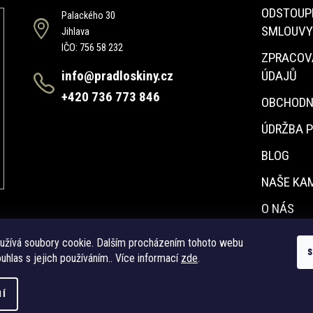
ODSTOUP
Palackého 30
SMLOUVY
Jihlava
IČO: 756 58 232
ZPRACOV
info@pradloskiny.cz
ÚDAJŮ
+420 736 773 846
OBCHODN
ÚDRŽBA 
BLOG
NAŠE KA
O NÁS
KONTAKT
užívá soubory cookie. Dalším procházením tohoto webu
uhlas s jejich používáním.. Více informací
zde
.
NÍ
.
Upravit nastavení cookies