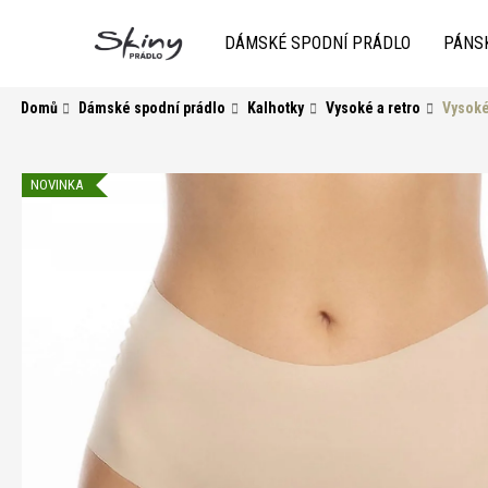
K
Přejít
na
o
DÁMSKÉ SPODNÍ PRÁDLO
PÁNS
obsah
Zpět
do
Zpět
š
obchodu
do
í
Domů
Dámské spodní prádlo
Kalhotky
Vysoké a retro
Vysoké
k
obchodu
NOVINKA
HLEDAT