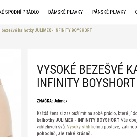
KÉ SPODNÍ PRÁDLO
DÁMSKÉ PLAVKY
PÁNSKÉ PLAVKY
 bezešvé kalhotky JULIMEX - INFINITY BOYSHORT
Co potřebujete najít?
VYSOKÉ BEZEŠVÉ K
INFINITY BOYSHORT
Doporučujeme
ZNAČKA:
Julimex
Každá žena si zaslouží mít na sobě prádlo, které jí d
kalhotky JULIMEX - INFINITY BOYSHORT
Vás obej
viditelných švů.
Vysoký střih
lichotí postavě, zatímco
pohodlně, ale také krásně.