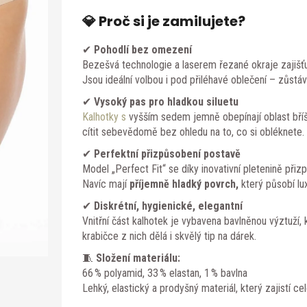
💎 Proč si je zamilujete?
✔
Pohodlí bez omezení
Bezešvá technologie a laserem řezané okraje zajišťuj
Jsou ideální volbou i pod přiléhavé oblečení – zůstáv
✔
Vysoký pas pro hladkou siluetu
Kalhotky s
vyšším sedem jemně obepínají oblast bříška
cítit sebevědomě bez ohledu na to, co si obléknete.
✔
Perfektní přizpůsobení postavě
Model „Perfect Fit“ se díky inovativní pletenině přizp
Navíc mají
příjemně hladký povrch,
který působí lu
✔
Diskrétní, hygienické, elegantní
Vnitřní část kalhotek je vybavena bavlněnou výztuží,
krabičce z nich dělá i skvělý tip na dárek.
🧵
Složení materiálu:
66 % polyamid, 33 % elastan, 1 % bavlna
Lehký, elastický a prodyšný materiál, který zajistí ce