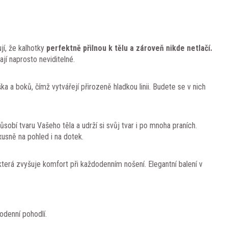
í, že kalhotky
perfektně přilnou k tělu a zároveň nikde netlačí.
ají naprosto neviditelné.
 a boků, čímž vytvářejí přirozeně hladkou linii. Budete se v nich
ůsobí tvaru Vašeho těla a udrží si svůj tvar i po mnoha praních.
xusně na pohled i na dotek.
 která zvyšuje komfort při každodenním nošení. Elegantní balení v
lodenní pohodlí.