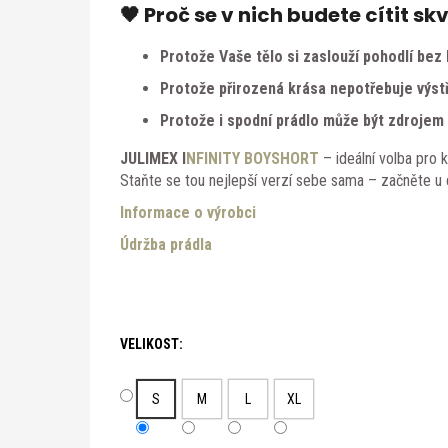
🖤 Proč se v nich budete cítit sk
Protože Vaše tělo si zaslouží pohodlí be
Protože přirozená krása nepotřebuje výstř
Protože i spodní prádlo může být zdroje
JULIMEX I
NFINITY BOYSHORT
– ideální volba pro 
Staňte se tou nejlepší verzí sebe sama – začněte u de
Informace o výrobci
Údržba prádla
VELIKOST:
S
M
L
XL