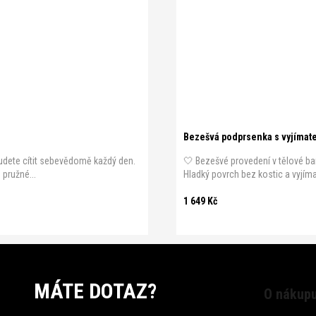
Bezešvá podprsenka s vyjímat
 budete cítit sebevědomě každý den.
🤍 Bezešvé provedení v tělové ba
pružné...
Hladký povrch bez kostic a vyjím
1 649 Kč
MÁTE DOTAZ?
O nákup