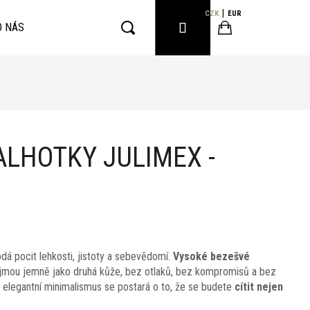
CZK
EUR
PŘIHLÁŠENÍ
O NÁS
Hledat
Nákupní
košík
ALHOTKY JULIMEX -
odá pocit lehkosti, jistoty a sebevědomí.
Vysoké bezešvé
mou jemně jako druhá kůže, bez otlaků, bez kompromisů a bez
 elegantní minimalismus se postará o to, že se budete
cítit nejen