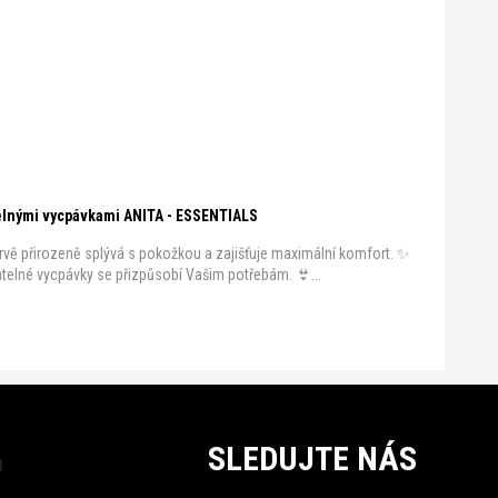
elnými vycpávkami ANITA - ESSENTIALS
rvě přirozeně splývá s pokožkou a zajišťuje maximální komfort. ✨
atelné vycpávky se přizpůsobí Vašim potřebám. 👙...
SLEDUJTE NÁS
u