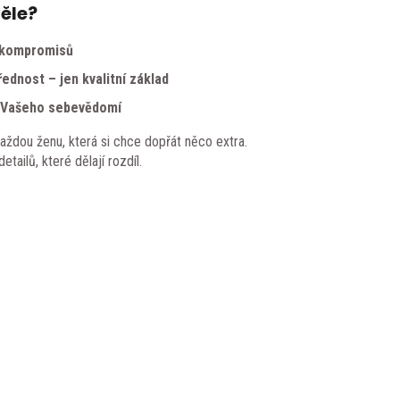
věle?
z kompromisů
ednost – jen kvalitní základ
m Vašeho sebevědomí
každou ženu, která si chce dopřát něco extra.
tailů, které dělají rozdíl.