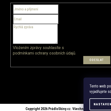
a
t
í
Vložením zprávy souhlasíte s
podmínkami ochrany osobních údajů.
Tento web po
vyjadřujete so
NASTAVE
Copyright 2026
PrádloSkiny.cz
. Všechna práva vyhrazena