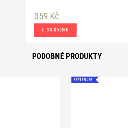
359 Kč
Měrná
DO KOŠÍKU
cena:
PODOBNÉ PRODUKTY
BESTSELLER
Přihlaste se k odběru našich novinek a slev
Chci novinky do e-mailu