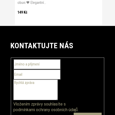
obuvi.🖤 Elegantní...
149 Kč
Z
á
KONTAKTUJTE NÁS
p
a
t
í
Vložením zprávy souhlasíte s
podmínkami ochrany osobních údajů.