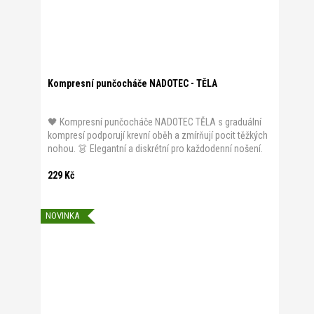
Kompresní punčocháče NADOTEC - TĚLA
🖤 Kompresní punčocháče NADOTEC TĚLA s graduální
kompresí podporují krevní oběh a zmírňují pocit těžkých
nohou. 👗 Elegantní a diskrétní pro každodenní nošení.
229 Kč
NOVINKA