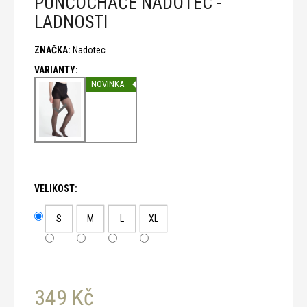
PUNČOCHÁČE NADOTEC -
č
u
LADNOSTI
j
e
ZNAČKA:
Nadotec
m
e
NOVINKA
VELIKOST:
S
M
L
XL
349 Kč