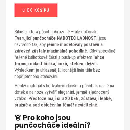
Měrná
DO KOŠÍKU
cena:
Silueta, která působí přirozeně – ale dokonale.
Tvarující punčocháče NADOTEC LADNOSTI
jsou
navržené tak, aby
jemně modelovaly postavu a
zároveň zůstaly maximálně pohodlné.
Díky speciálně
řešené kalhotkové části s push-up efektem
lehce
formují oblast bříška, boků, stehen i hýždí.
Výsledkem je uhlazenější, ladnější linie těla bez
nepříjemného stahování.
Hebký materiál s hedvábným finišem působí luxusně na
dotek a na noze vytváří elegantní, jemně sjednocený
vzhled.
Přestože mají sílu 20 DEN, zůstávají lehké,
pružné a pod oblečením téměř neviditelné.
👗 Pro koho jsou
punčocháče ideální?