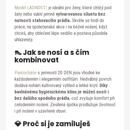
Model LADNOSTI j
e ideální pro ženy, které chtějí pod
šaty nebo sukní jemně
vytvarovanou siluetu bez
nutnosti stahovacího prádla.
Skvěle se hodí do
práce, na společenské akce i na běžné nošení, když
chceš, aby oblečení lépe sedělo a postava působila
uhlazeněji.
👠 Jak se nosí a s čím
kombinovat
Punčocháče
s jemností 20 DEN jsou vhodné ke
každodenním i elegantním outfitům. Hedvábný povrch
dodává nohám kultivovaný vzhled a lehké krytí.
Díky
bavlněnému hygienickému klínu je můžeš nosit i
bez dalšího spodního prádla
, což zvyšuje komfort při
celodenním nošení. Zesílená špička prodlužuje životnost
i při nošení v uzavřené obuvi.
💎 Proč si je zamiluješ