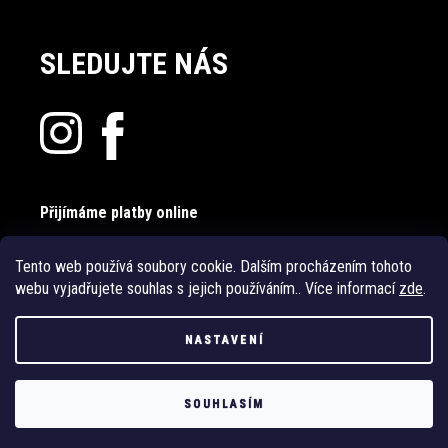
SLEDUJTE NÁS
Přijímáme platby online
Tento web používá soubory cookie. Dalším procházením tohoto
webu vyjadřujete souhlas s jejich používáním.. Více informací
zde
.
NASTAVENÍ
Vytvořil Shoptet
SOUHLASÍM
Copyright 2026
PrádloSkiny.cz
. Všechna práva vyhrazena.
Upravit
nastavení cookies