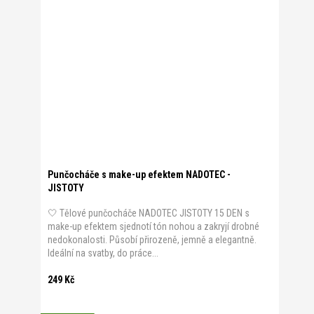
Punčocháče s make-up efektem NADOTEC -
JISTOTY
🤍 Tělové punčocháče NADOTEC JISTOTY 15 DEN s
make-up efektem sjednotí tón nohou a zakryjí drobné
nedokonalosti. Působí přirozeně, jemně a elegantně.
Ideální na svatby, do práce...
249 Kč