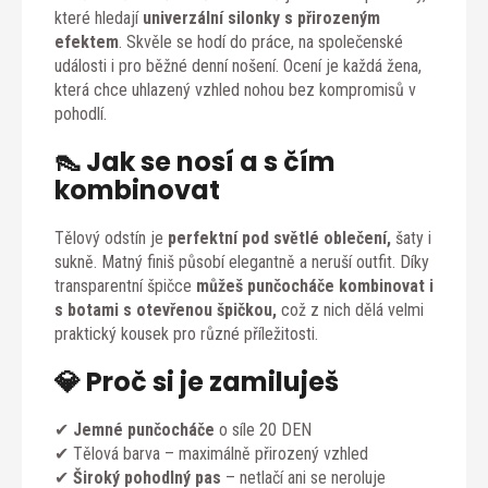
které hledají
univerzální silonky s přirozeným
efektem
. Skvěle se hodí do práce, na společenské
události i pro běžné denní nošení. Ocení je každá žena,
která chce uhlazený vzhled nohou bez kompromisů v
pohodlí.
👠 Jak se nosí a s čím
kombinovat
Tělový odstín je
perfektní pod světlé oblečení,
šaty i
sukně. Matný finiš působí elegantně a neruší outfit. Díky
transparentní špičce
můžeš punčocháče kombinovat i
s botami s otevřenou špičkou,
což z nich dělá velmi
praktický kousek pro různé příležitosti.
💎 Proč si je zamiluješ
✔
Jemné punčocháče
o síle 20 DEN
✔ Tělová barva – maximálně přirozený vzhled
✔
Široký pohodlný pas
– netlačí ani se neroluje