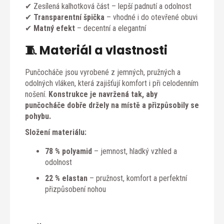
✔ Zesílená kalhotková část – lepší padnutí a odolnost
✔
Transparentní špička
– vhodné i do otevřené obuvi
✔
Matný efekt
– decentní a elegantní
🧵 Materiál a vlastnosti
Punčocháče jsou vyrobené z jemných, pružných a
odolných vláken, která zajišťují komfort i při celodenním
nošení.
Konstrukce je navržená tak, aby
punčocháče dobře držely na místě a přizpůsobily se
pohybu.
Složení materiálu:
78 % polyamid
– jemnost, hladký vzhled a
odolnost
22 % elastan
– pružnost, komfort a perfektní
přizpůsobení nohou