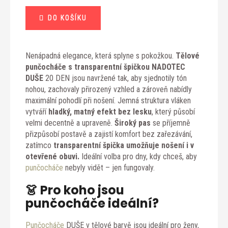
Měrná
DO KOŠÍKU
cena:
Nenápadná elegance, která splyne s pokožkou.
Tělové
punčocháče
s transparentní špičkou NADOTEC
DUŠE
20 DEN jsou navržené tak, aby sjednotily tón
nohou, zachovaly přirozený vzhled a zároveň nabídly
maximální pohodlí při nošení. Jemná struktura vláken
vytváří
hladký, matný efekt bez lesku
, který působí
velmi decentně a upraveně.
Široký pas
se příjemně
přizpůsobí postavě a zajistí komfort bez zařezávání,
zatímco
transparentní špička umožňuje nošení i v
otevřené obuvi.
Ideální volba pro dny, kdy chceš, aby
punčocháče
nebyly vidět – jen fungovaly.
👗 Pro koho jsou
punčocháče ideální?
Punčocháče
DUŠE v tělové barvě jsou ideální pro ženy,