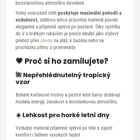
bezstarostnou atmosféru dovolené.
Volný oversized střih
poskytuje maximální pohodlí a
vzdušnost,
zatímco lehce průsvitný materiál působí
elegantně a příjemně splývá po postavě. Díky výstřihu
do V a krátkým rukávům je pončo ideální jako stylový
přehoz přes
plavky
na pláž, k bazénu nebo na
procházku přímo z promenády.
💗 Proč si ho zamilujete?
🌺 Nepřehlédnutelný tropický
vzor
Bohaté květinové motivy a pestré letní barvy dodávají
modelu energii, ženskost a dovolenkovou atmosféru.
☀️ Lehkost pro horké letní dny
Vzdušný materiál příjemně splývá po těle a zajistí
komfort i během vysokých teplot.