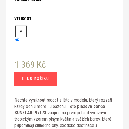
č
u
j
VELIKOST:
e
m
M
e
1 369 Kč
Měrná
DO KOŠÍKU
cena:
Nechte vyniknout radost z léta v modelu, který rozzáří
každý den u moře i u bazénu. Toto
plážové pončo
SUNFLAIR 97178
zaujme na první pohled výrazným
tropickým vzorem plným květin a svěžích barev, které
připomínají slunečné dny, exotické destinace a