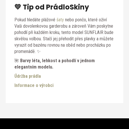
💛 Tip od PrádloSkiny
Pokud hledáte plážové
šaty
nebo pončo, které oživí
Vaši dovolenkovou garderobu a zároveň Vám poskytne
pohodlí při každém kroku, tento model SUNFLAIR bude
skvělou volbou. Stačí jej přehodit přes plavky a můžete
vyrazit od bazénu rovnou na oběd nebo procházku po
promenádě. ✨
🌺
Barvy léta, lehkost a pohodlí v jednom
elegantním modelu.
Údržba prádla
Informace o výrobci
Z