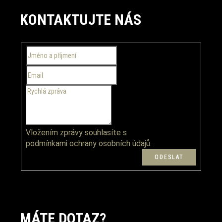
á
KONTAKTUJTE NÁS
p
a
t
í
Vložením zprávy souhlasíte s
podmínkami ochrany osobních údajů.
MÁTE DOTAZ?