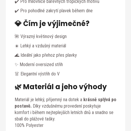
✔️ Pro milovnice barevných tropických motivů
✔️ Pro pohodlné zakrytí plavek během dne
💎 Čím je výjimečné?
🌺 Výrazný květinový design
☀️ Lehký a vzdušný materiál
🌊 Ideální jako přehoz přes plavky
✨ Moderní oversized střih
👗 Elegantní výstřih do V
🌿 Materiál a jeho výhody
Materiál je lehký, příjemný na dotek a
krásně splývá po
postavě.
Díky vzdušnému provedení poskytuje
komfort i během nejteplejších letních dnů a snadno se
sbalí do plážové tašky.
100% Polyester