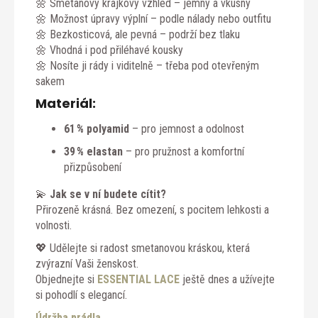
🌼 Smetanový krajkový vzhled – jemný a vkusný
🌼 Možnost úpravy výplní – podle nálady nebo outfitu
🌼 Bezkosticová, ale pevná – podrží bez tlaku
🌼 Vhodná i pod přiléhavé kousky
🌼 Nosíte ji rády i viditelně – třeba pod otevřeným
sakem
Materiál:
61 % polyamid
– pro jemnost a odolnost
39 % elastan
– pro pružnost a komfortní
přizpůsobení
💫
Jak se v ní budete cítit?
Přirozeně krásná. Bez omezení, s pocitem lehkosti a
volnosti.
💖 Udělejte si radost smetanovou kráskou, která
zvýrazní Vaši ženskost.
Objednejte si
ESSENTIAL LACE
ještě dnes a užívejte
si pohodlí s elegancí.
Údržba prádla