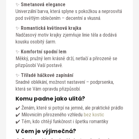
✨
Smetanová elegance
Univerzální barva, která splyne s pokožkou a neprosvítá
pod světlým oblečením – decentní a vkusná.
✨
Romantická květinová krajka
Nadčasový motiv krajky zjemňuje linie těla a dodává
kousku osobitý šarm.
✨
Komfortní spodní lem
Měkký, pružný lem krásně drží, netlačí a přirozeně se
přizpůsobí Vaší postavě.
✨
Třířadé háčkové zapínání
Snadné oblékání, možnost nastavení – podprsenka,
která se Vám opravdu přizpůsobí.
Komu padne jako ulitá?
✔️ Ženám, které si potrpí na jemné, ale praktické prádlo
✔️ Milovnicím přirozeného vzhledu
bez kostic
✔️ Těm, kdo chtějí funkčnost i špetku romantiky
V čem je výjimečná?