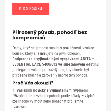
Měrná
DO KOŠÍKU
cena:
Přirozený půvab, pohodlí bez
kompromisů
Dámy, když se jemnost snoubí s praktičností, vznikne
kousek, který si zamilujete na první oblečení.
Podprsenka s vyjímatelnými vycpávkami ANITA –
ESSENTIAL LACE 5400/612 ve smetanovém odstínu
je elegantní volbou pro každý den, kdy chcete být
přirozeně krásná a zároveň v naprostém pohodlí.
Proč Vás okouzlí?
✨
Variabilní košíčky s vyjímatelnými výplněmi
Přizpůsobte si vzhled i pohodlí podle nálady – výplně
lze snadno vyjmout nebo ponechat pro jemné
tvarování.