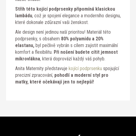
Střih této kojící podprsenky připomíná klasickou
lambádu
, což je spojení elegance a moderního designu,
které dokonale zdůrazní vaši ženskost.
Ale design není jedinou naší prioritou! Materiál této
podprsenky, s obsahem
80% polyamidu a 20%
elastanu,
byl pečlivě vybrán s cílem zajistit maximální
komfort a flexibilitu.
Při nošení budete cítit jemnost
mikrovlákna
, která doprovází každý váš pohyb.
Anita Maternity představuje
kojící podprsenku
spojující
precizní zpracování,
pohodlí a moderní styl pro
matky, které očekávají jen to nejlepší!
Z
á