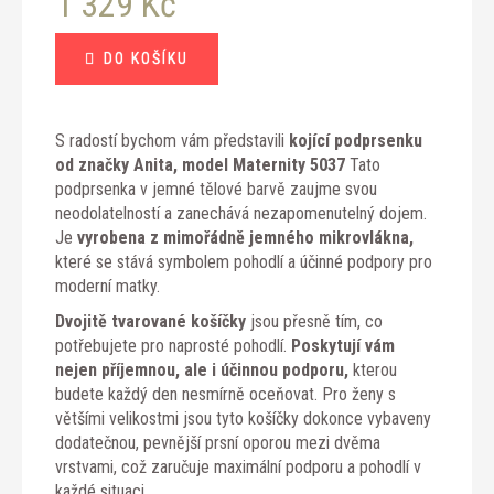
1 329 Kč
Měrná
DO KOŠÍKU
cena:
S radostí bychom vám představili
kojící podprsenku
od značky Anita, model Maternity 5037
Tato
podprsenka v jemné tělové barvě zaujme svou
neodolatelností a zanechává nezapomenutelný dojem.
Je
vyrobena z mimořádně jemného mikrovlákna,
které se stává symbolem pohodlí a účinné podpory pro
moderní matky.
Dvojitě tvarované košíčky
jsou přesně tím, co
potřebujete pro naprosté pohodlí.
Poskytují vám
nejen příjemnou, ale i účinnou podporu,
kterou
budete každý den nesmírně oceňovat. Pro ženy s
většími velikostmi jsou tyto košíčky dokonce vybaveny
dodatečnou, pevnější prsní oporou mezi dvěma
vrstvami, což zaručuje maximální podporu a pohodlí v
každé situaci.