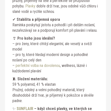
pružný, příjemný na těle a perfektně se přizpůsobí
pohybu.
Plavky
dobře drží tvar, jsou odolné vůči chloru i
slané vodě a rychle schnou.
✔
Stabilita a příjemná opora
Ramínka poskytují jistotu a pohodlí i při delším nošení,
nezařezávají se a podporují komfort při plavání i relaxu.
👙
Pro koho jsou ideální?
– pro ženy, které chtějí elegantní, ale veselý a svěží
model
– pro ty, které hledají moderní design a pohodlné
nošení po celý den
–
perfektní volba na dovolenou
, wellness, lázně i
každodenní plavání
🧵
Složení materiálu:
59 % polyamid, 41 % elastan
Pružný, odolný a velmi pohodlný materiál, který
dlouhodobě drží tvar, je příjemný k pokožce a skvěle
padne.
✨
SUNFLAIR
– když chceš plavky, ve kterých se