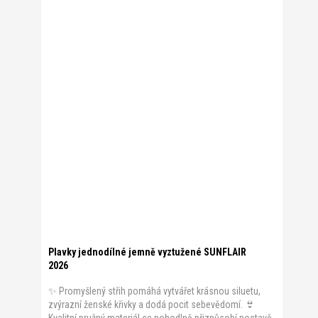
Plavky jednodílné jemně vyztužené SUNFLAIR
2026
✨ Promyšlený střih pomáhá vytvářet krásnou siluetu,
zvýrazní ženské křivky a dodá pocit sebevědomí. 👙