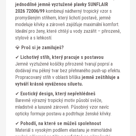
jednodílné jemně vyztužené plavky SUNFLAIR
2026 72006/99
kombinují nádherný tropický vzor s
promyšleným střihem, který lichotí postavě, jemně
modeluje křivky a zároveň zajišťuje maximální komfort.
Ideální pro ženy, které chtějí u vody zazářit – přirozeně,
stylově a s lehkostí.
💎
Proč si je zamiluješ?
✔
Lichotivý střih, který pracuje s postavou
Jemně vyztužené košíčky přirozeně tvarují poprsí a
dodávají mu pěkný tvar bez přehnaného push-up efektu.
Propracovaný střih v oblasti bříška
jemně zeštíhluje a
vytváří krásně vyváženou siluetu.
✔
Exotický design, který nepřehlédneš
Barevně výrazný tropický motiv působí svěže,
mladistvě a luxusně zároveň. Působivý vzor navíc
opticky formuje postavu a podtrhuje ženské křivky.
✔
Pohodlí, na které se můžeš spolehnout
Materiál s vysokým podílem elastanu je mimořádně