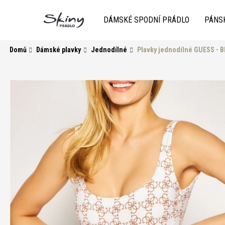
K
Přejít
na
o
DÁMSKÉ SPODNÍ PRÁDLO
PÁNS
obsah
Zpět
do
Zpět
š
obchodu
do
í
Domů
Dámské plavky
Jednodílné
Plavky jednodílné GUESS - 
k
obchodu
HLEDAT