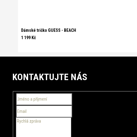
Dámské tričko GUESS - BEACH
1 199 Kč
Z
á
KONTAKTUJTE NÁS
p
a
t
í