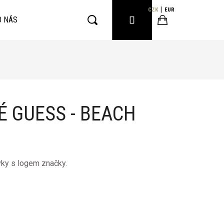
CZK
EUR
PŘIHLÁŠENÍ
O NÁS
Hledat
Nákupní
košík
É GUESS - BEACH
ky s logem značky.