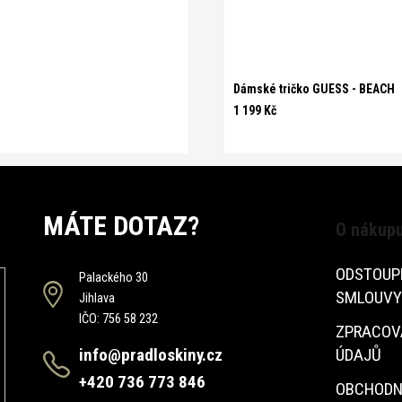
Dámské tričko GUESS - BEACH
1 199 Kč
MÁTE DOTAZ?
O nákup
ODSTOUP
Palackého 30
SMLOUVY
Jihlava
IČO: 756 58 232
ZPRACOV
info@pradloskiny.cz
ÚDAJŮ
+420 736 773 846
OBCHODN