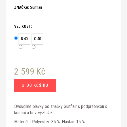
č
u
ZNAČKA:
Sunflair
j
e
m
VELIKOST:
e
B 40
C 40
2 599 Kč
Měrná
DO KOŠÍKU
cena:
Dvoudílné plavky od značky Sunflair s podprsenkou s
kosticí a bez výztuže.
Materiál - Polyester: 85 %, Elastan: 15 %