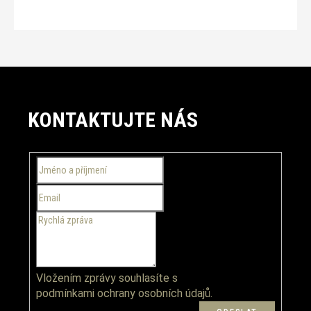
Z
á
KONTAKTUJTE NÁS
p
a
t
í
Vložením zprávy souhlasíte s
podmínkami ochrany osobních údajů.