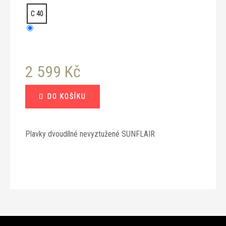
č
u
C 40
j
e
m
e
2 599 Kč
Měrná
DO KOŠÍKU
cena:
Plavky dvoudílné nevyztužené SUNFLAIR