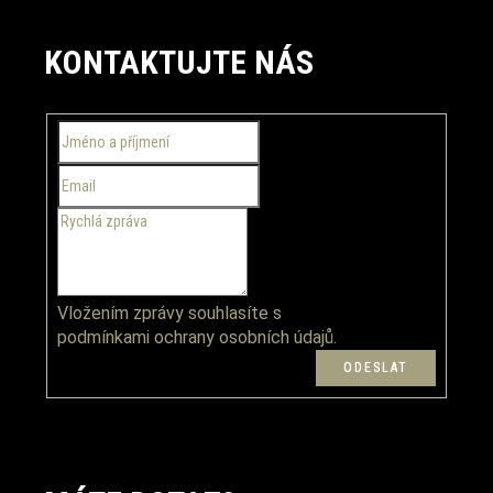
Z
á
KONTAKTUJTE NÁS
p
a
t
í
Vložením zprávy souhlasíte s
podmínkami ochrany osobních údajů.