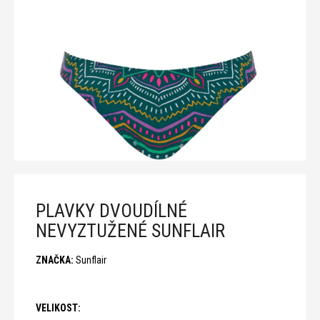
n
a
j
í
t
?
T
PLAVKY DVOUDÍLNÉ
NEVYZTUŽENÉ SUNFLAIR
D
o
p
ZNAČKA:
Sunflair
o
r
u
VELIKOST: