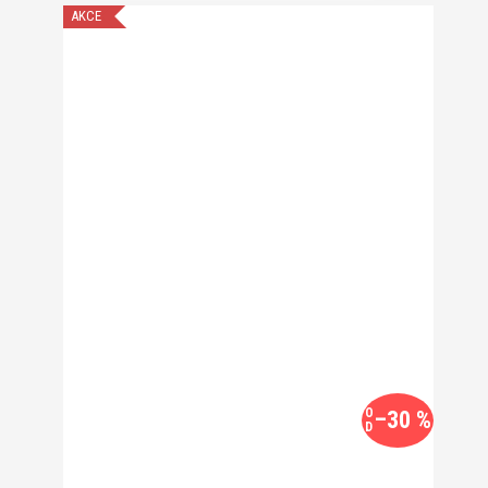
AKCE
O
–30 %
D