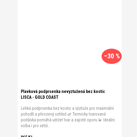
–30 %
Plavková podprsenka nevyztužená bez kostic
LISCA - GOLD COAST
Lehká podprsenka bez kostic a výztuže pro maximální
pohodlí a přirozený vzhled 🌿 Termicky tvarovaná
podšívka pomáhá udržet tvar a zajistit oporu 💫 Ideální
volba i pro větší...