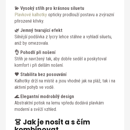
💫 Vysoký střih pro krásnou siluetu
Plavkové kalhotky
opticky prodlouží postavu a zvýrazní
přirozené křivky.
🌿 Jemný tvarující efekt
Silnější podšívka z lycry lehce stáhne a vyhladí siluetu,
aniž by omezovala.
👌 Pohodlí při nošení
Střih je navržený tak, aby dobře seděl a poskytoval
komfort i při delším nošení.
🖤 Stabilita bez posouvání
Kalhotky drží na místě a jsou vhodné jak na pláž, tak i na
aktivní pohyb ve vodě.
🌊 Elegantní modrobílý design
Abstraktní potisk na lemu vpředu dodává plavkám
moderní a svěží vzhled.
👗 Jak je nosit a s čím
kombinovat