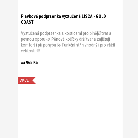
Plavková podprsenka vyztužená LISCA - GOLD
COAST
Vyztužená podprsenka s kosticemi pro plnější tvar a
pevnou oporu 🌿 Pěnové košíčky drží tvar a zajišťují
komfort i při pohybu 💫 Funkční střih vhodný i pro větší
velikosti 💛
965 Kč
od
AKCE