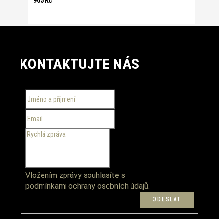
965 Kč
Z
á
KONTAKTUJTE NÁS
p
a
t
í
Vložením zprávy souhlasíte s
podmínkami ochrany osobních údajů.