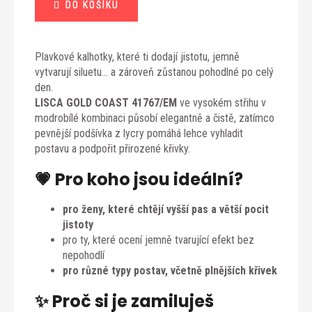
DO KOŠÍKU
Plavkové kalhotky, které ti dodají jistotu, jemně
vytvarují siluetu… a zároveň zůstanou pohodlné po celý
den.
LISCA GOLD COAST 41767/EM
ve vysokém střihu v
modrobílé kombinaci působí elegantně a čistě, zatímco
pevnější podšívka z lycry pomáhá lehce vyhladit
postavu a podpořit přirozené křivky.
💗 Pro koho jsou ideální?
pro ženy, které chtějí vyšší pas a větší pocit
jistoty
pro ty, které ocení jemně tvarující efekt bez
nepohodlí
pro různé typy postav, včetně plnějších křivek
✨ Proč si je zamiluješ