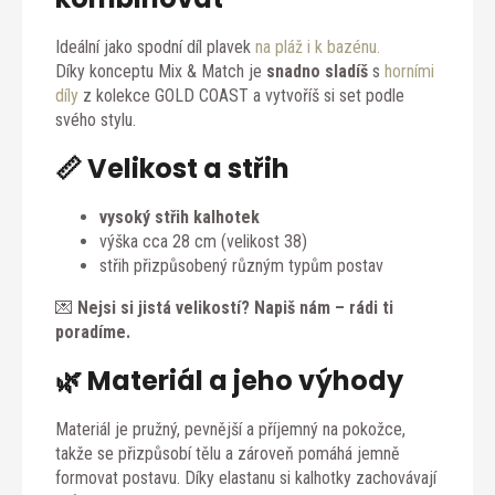
Ideální jako spodní díl plavek
na pláž i k bazénu.
Díky konceptu Mix & Match je
snadno sladíš
s
horními
díly
z kolekce GOLD COAST a vytvoříš si set podle
svého stylu.
📏 Velikost a střih
vysoký střih kalhotek
výška cca 28 cm (velikost 38)
střih přizpůsobený různým typům postav
💌
Nejsi si jistá velikostí? Napiš nám – rádi ti
poradíme.
🌿 Materiál a jeho výhody
Materiál je pružný, pevnější a příjemný na pokožce,
takže se přizpůsobí tělu a zároveň pomáhá jemně
formovat postavu. Díky elastanu si kalhotky zachovávají