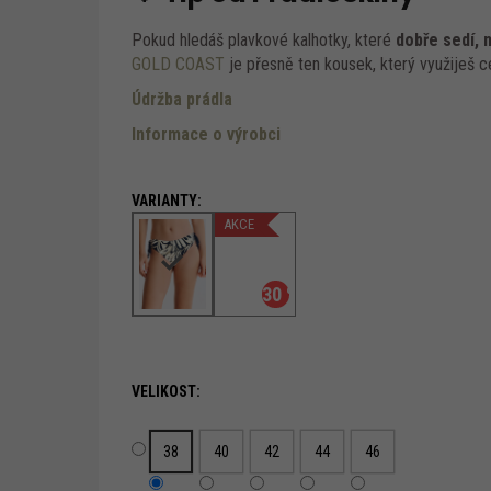
Pokud hledáš plavkové kalhotky, které
dobře sedí, 
GOLD COAST
je přesně ten kousek, který využiješ c
Údržba prádla
Informace o výrobci
AKCE
–30 %
VELIKOST:
38
40
42
44
46