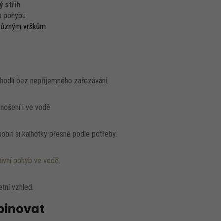
ý střih
ém pohybu
různým vrškům
ohodlí bez nepříjemného zařezávání.
 nošení i ve vodě.
bit si kalhotky přesně podle potřeby.
ktivní pohyb ve vodě.
tní vzhled.
mbinovat