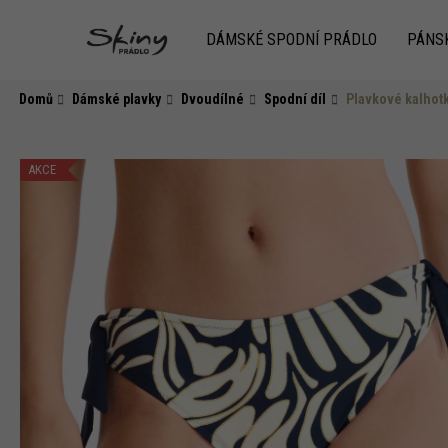
K
Přejít
na
o
DÁMSKÉ SPODNÍ PRÁDLO
PÁNS
obsah
Zpět
do
Zpět
š
obchodu
do
í
Domů
Dámské plavky
Dvoudílné
Spodní díl
Plavkové kalhot
k
obchodu
AKCE
HLEDAT