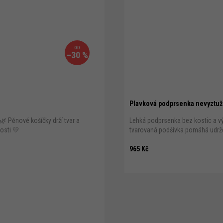
OD
–30 %
Plavková podprsenka nevyztuž
 Pěnové košíčky drží tvar a
Lehká podprsenka bez kostic a vý
kosti 💛
tvarovaná podšívka pomáhá udržet t
965 Kč