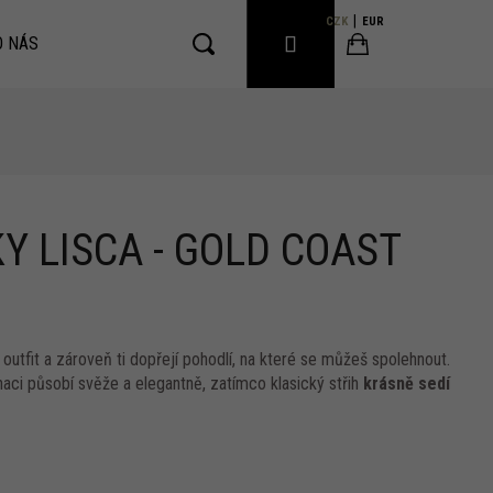
CZK
EUR
PŘIHLÁŠENÍ
O NÁS
Hledat
Nákupní
košík
 LISCA - GOLD COAST
 outfit a zároveň ti dopřejí pohodlí, na které se můžeš spolehnout.
ci působí svěže a elegantně, zatímco klasický střih
krásně sedí