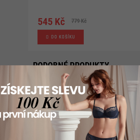
545 Kč
Měrná
779 Kč
cena:
DO KOŠÍKU
PODOBNÉ PRODUKTY
AKCE