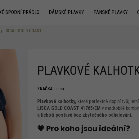
KÉ SPODNÍ PRÁDLO
DÁMSKÉ PLAVKY
PÁNSKÉ PLAVKY
ky LISCA - GOLD COAST
Co potřebujete najít?
PLAVKOVÉ KALHOTKY
ZNAČKA:
Lisca
Plavkové kalhotky,
které perfektně doplní tvůj letní
Doporučujeme
LISCA GOLD COAST 41765/EM
v modrobílé kombina
a lichotí postavě bez zbytečného odhalování.
💗 Pro koho jsou ideální?