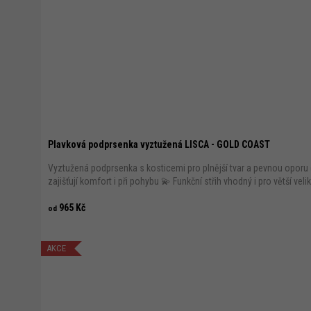
Plavková podprsenka vyztužená LISCA - GOLD COAST
Vyztužená podprsenka s kosticemi pro plnější tvar a pevnou oporu 
zajišťují komfort i při pohybu 💫 Funkční střih vhodný i pro větší veli
965 Kč
od
AKCE