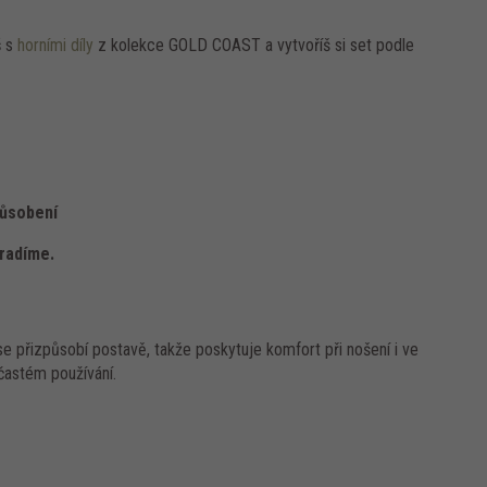
š
s
horními díly
z kolekce GOLD COAST a vytvoříš si set podle
působení
oradíme.
e přizpůsobí postavě, takže poskytuje komfort při nošení i ve
 častém používání.