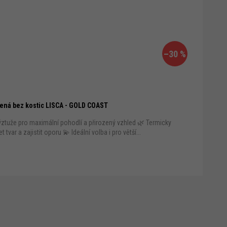
–30 %
ená bez kostic LISCA - GOLD COAST
ztuže pro maximální pohodlí a přirozený vzhled 🌿 Termicky
var a zajistit oporu 💫 Ideální volba i pro větší...