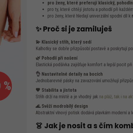
pro ženy, které preferují klasický, pohodln
pro ty, které chtějí jistotu a pohodlí při každ
pro ženy, které hledají univerzální spodní díl k
✨ Proč si je zamiluješ
💫 Klasický střih, který sedí
Kalhotky se dobře přizpůsobí postavě a poskytují p
🌿 Pohodlí při nošení
Elastická podšívka zajišťuje komfort a lepší pocit při
👌 Nastavitelné detaily na bocích
Jednobarevné pásky na zavazování umožňují přizpůso
 %
🖤 Stabilita a jistota
Střih drží na místě a je vhodný jak
na pláž, tak i na a
🌊 Svěží modrobílý design
Abstraktní vlnový potisk dodává plavkám moderní a le
👗 Jak je nosit a s čím ko