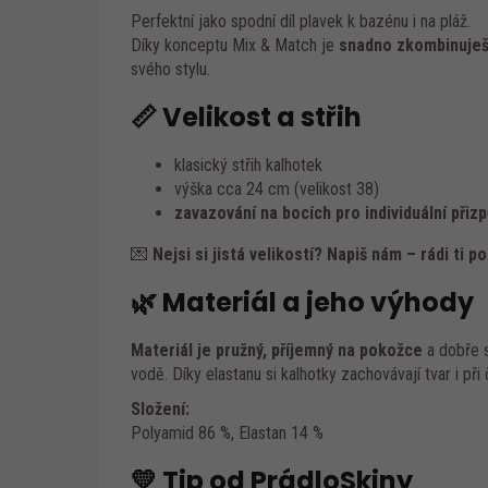
Perfektní jako spodní díl plavek k bazénu i na pláž.
Díky konceptu Mix & Match je
snadno zkombinuje
svého stylu.
📏 Velikost a střih
klasický střih kalhotek
výška cca 24 cm (velikost 38)
zavazování na bocích pro individuální přiz
💌
Nejsi si jistá velikostí? Napiš nám – rádi ti p
🌿 Materiál a jeho výhody
Materiál je pružný, příjemný na pokožce
a dobře s
vodě. Díky elastanu si kalhotky zachovávají tvar i při
Složení:
Polyamid 86 %, Elastan 14 %
💛 Tip od PrádloSkiny