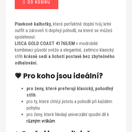
DO KOŠÍKU
Plavkové kalhotky,
které perfektně doplní tvůj letní
outfit a zároveň ti dopřejí pohodlí, na které se můžeš
spolehnout.
LISCA GOLD COAST 41765/EM
v modrobílé
kombinaci působí svěže a elegantně, zatímco klasický
střih
krásně sedí a lichotí postavě bez zbytečného
odhalování.
💗 Pro koho jsou ideální?
pro ženy, které preferují klasický, pohodlný
střih
pro ty, které chtějí jistotu a pohodlí při každém
pohybu
pro ženy, které hledají univerzální spodní díl k
různým vrškům