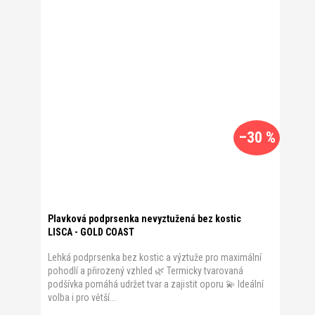
–30 %
Plavková podprsenka nevyztužená bez kostic
LISCA - GOLD COAST
Lehká podprsenka bez kostic a výztuže pro maximální
pohodlí a přirozený vzhled 🌿 Termicky tvarovaná
podšívka pomáhá udržet tvar a zajistit oporu 💫 Ideální
volba i pro větší...