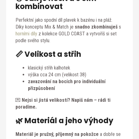
kombinovat
Perfektní jako spodní díl plavek k bazénu i na pláž.
Díky konceptu Mix & Match je
snadno zkombinuješ
s
horními díly
z kolekce GOLD COAST a vytvoříš si set
podle svého stylu.
📏 Velikost a střih
klasický střih kalhotek
výška cca 24 cm (velikost 38)
zavazování na bocích pro individuální
přizpůsobení
💌
Nejsi si jistá velikostí? Napiš nám – rádi ti
poradíme.
🌿 Materiál a jeho výhody
Materiál je pružný, příjemný na pokožce
a dobře se