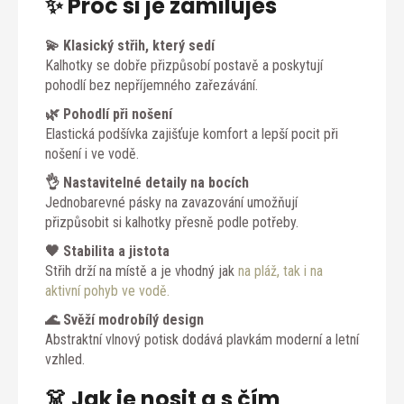
✨ Proč si je zamiluješ
💫 Klasický střih, který sedí
Kalhotky se dobře přizpůsobí postavě a poskytují
pohodlí bez nepříjemného zařezávání.
🌿 Pohodlí při nošení
Elastická podšívka zajišťuje komfort a lepší pocit při
nošení i ve vodě.
👌 Nastavitelné detaily na bocích
Jednobarevné pásky na zavazování umožňují
přizpůsobit si kalhotky přesně podle potřeby.
🖤 Stabilita a jistota
Střih drží na místě a je vhodný jak
na pláž, tak i na
aktivní pohyb ve vodě.
🌊 Svěží modrobílý design
Abstraktní vlnový potisk dodává plavkám moderní a letní
vzhled.
👗 Jak je nosit a s čím