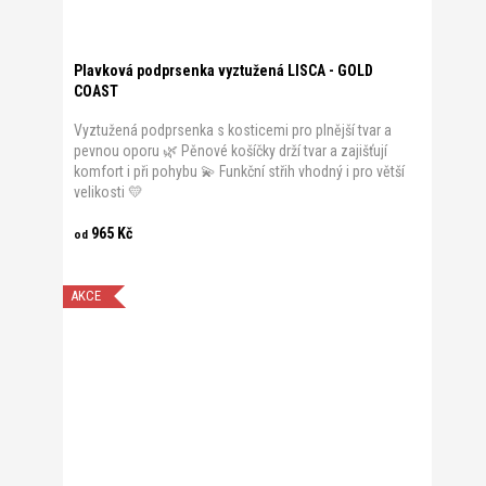
Plavková podprsenka vyztužená LISCA - GOLD
COAST
Vyztužená podprsenka s kosticemi pro plnější tvar a
pevnou oporu 🌿 Pěnové košíčky drží tvar a zajišťují
komfort i při pohybu 💫 Funkční střih vhodný i pro větší
velikosti 💛
965 Kč
od
AKCE