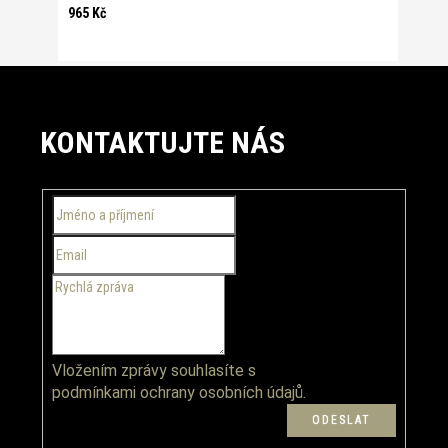
965 Kč
Z
á
KONTAKTUJTE NÁS
p
a
t
í
Vložením zprávy souhlasíte s
podmínkami ochrany osobních údajů.