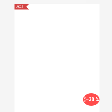
AKCE
O
–30 %
D