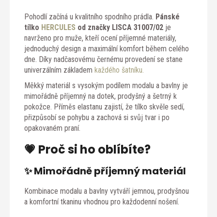
Pohodlí začíná u kvalitního spodního prádla.
Pánské
tílko
HERCULES
od značky LISCA 31007/02
je
navrženo pro muže, kteří ocení příjemné materiály,
jednoduchý design a maximální komfort během celého
dne. Díky nadčasovému černému provedení se stane
univerzálním základem
každého šatníku.
Měkký materiál s vysokým podílem modalu a bavlny je
mimořádně příjemný na dotek, prodyšný a šetrný k
pokožce. Příměs elastanu zajistí, že tílko skvěle sedí,
přizpůsobí se pohybu a zachová si svůj tvar i po
opakovaném praní.
💗 Proč si ho oblíbíte?
✨ Mimořádně příjemný materiál
Kombinace modalu a bavlny vytváří jemnou, prodyšnou
a komfortní tkaninu vhodnou pro každodenní nošení.