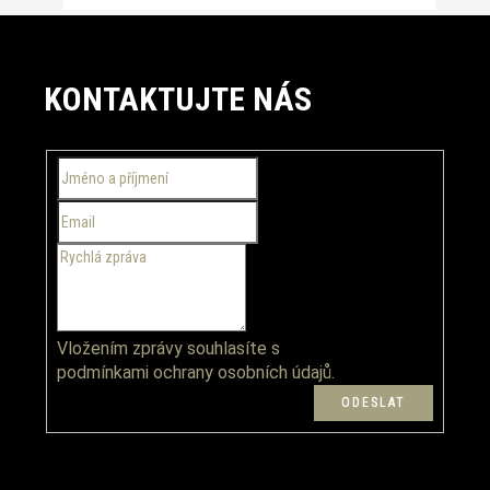
Z
á
KONTAKTUJTE NÁS
p
a
t
í
Vložením zprávy souhlasíte s
podmínkami ochrany osobních údajů.