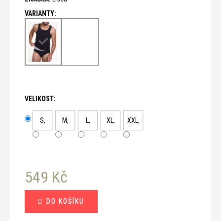
č
u
j
e
m
e
VELIKOST:
S,
M,
L,
XL,
XXL,
549 Kč
Měrná
DO KOŠÍKU
cena: