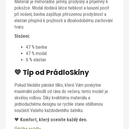
Materiál je mimořádně jemný, prodyšný a příjemný k
pokožce. Modal dodává látce hebkost a luxusní pocit
při nošení, bavlna zajišťuje přirozenou prodyšnost a
elastan přispívá k pružnosti a dlouhodobému zachování
tvaru.
Složení:
47 % bavlna
47 % modal
6 % elastan
💛 Tip od PrádloSkiny
Pokud hledáte pánské tílko, které Vám poskytne
maximální pohodlí od rána do večera, tento model je
skvělou volbou. Díky kvalitnímu materiálu a
jednoduchému designu se rychle stane oblíbenou
součástí Vašeho každodenního šatníku.
🖤
Komfort, který oceníte každý den.
Údržba prádla